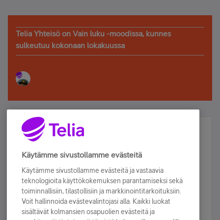
Telia Yhteisö on Vain luku -moodissa, kunnes
sulkeutuu kokonaan lokakuussa
Älä jää paitsi – osallistu ja voita!
Tilaa Telian uutiskirje ja olet mukana arvonnassa.
Käytämme sivustollamme evästeitä
Samalla saat parhaat asiakasedut suoraan
Käytämme sivustollamme evästeitä ja vastaavia
sähköpostiisi.
teknologioita käyttökokemuksen parantamiseksi sekä
toiminnallisiin, tilastollisiin ja markkinointitarkoituksiin.
Voit hallinnoida evästevalintojasi alla. Kaikki luokat
Tilaa nyt
sisältävät kolmansien osapuolien evästeitä ja