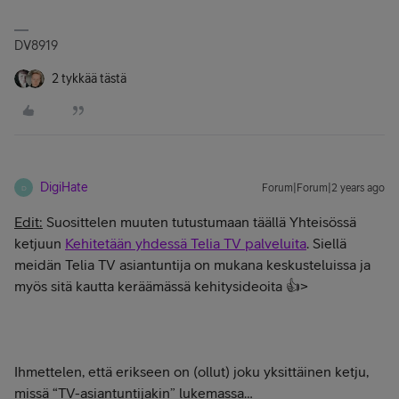
DV8919
2 tykkää tästä
DigiHate
Forum|Forum|2 years ago
D
Edit:
Suosittelen muuten tutustumaan täällä Yhteisössä
ketjuun
Kehitetään yhdessä Telia TV palveluita
. Siellä
meidän Telia TV asiantuntija on mukana keskusteluissa ja
myös sitä kautta keräämässä kehitysideoita 👍>
Ihmettelen, että erikseen on (ollut) joku yksittäinen ketju,
missä “TV-asiantuntijakin” lukemassa…