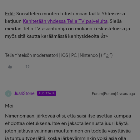
Edit:
Suosittelen muuten tutustumaan täällä Yhteisössä
ketjuun
Kehitetään yhdessä Telia TV palveluita
. Siellä
meidän Telia TV asiantuntija on mukana keskusteluissa ja
myös sitä kautta keräämässä kehitysideoita 👍>
Telia Yhteisön moderaattori | iOS | PC | Nintendo | ( ͡° ͜ʖ ͡°)
JussiStone
ALOITTAJA
Forum|Forum|4 years ago
J
Moi
Nimenomaan, järkevää olisi, että saisi itse asettaa kumpaa
ehdottaa oletuksena. Itse en jaksotallennusta juuri käytä,
joten jatkuva valinnan muuttaminen on todella väsyttävää
ja tuntuu typerältä, koska järkevämminkin voisi asia olla