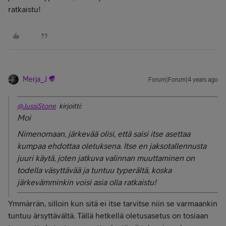
ratkaistu!
Merja_J
Forum|Forum|4 years ago
@JussiStone
kirjoitti:
Moi
Nimenomaan, järkevää olisi, että saisi itse asettaa
kumpaa ehdottaa oletuksena. Itse en jaksotallennusta
juuri käytä, joten jatkuva valinnan muuttaminen on
todella väsyttävää ja tuntuu typerältä, koska
järkevämminkin voisi asia olla ratkaistu!
Ymmärrän, silloin kun sitä ei itse tarvitse niin se varmaankin
tuntuu ärsyttävältä. Tällä hetkellä oletusasetus on tosiaan