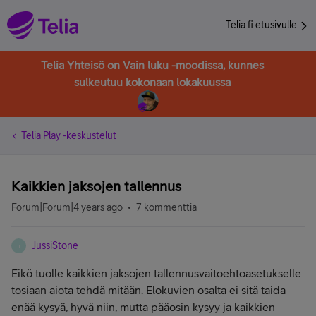
Telia.fi etusivulle
Telia Yhteisö on Vain luku -moodissa, kunnes
sulkeutuu kokonaan lokakuussa
Telia Play -keskustelut
Kaikkien jaksojen tallennus
Forum|Forum|4 years ago
7 kommenttia
JussiStone
J
Eikö tuolle kaikkien jaksojen tallennusvaitoehtoasetukselle
tosiaan aiota tehdä mitään. Elokuvien osalta ei sitä taida
enää kysyä, hyvä niin, mutta pääosin kysyy ja kaikkien