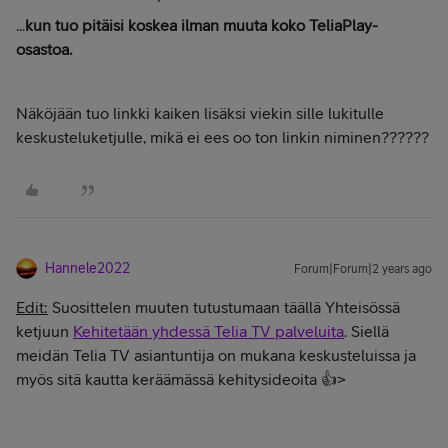
...
kun tuo pitäisi koskea ilman muuta koko TeliaPlay-
osastoa.
Näköjään tuo linkki kaiken lisäksi viekin sille lukitulle
keskusteluketjulle, mikä ei ees oo ton linkin niminen??????
Hannele2022
Forum|Forum|2 years ago
Edit:
Suosittelen muuten tutustumaan täällä Yhteisössä
ketjuun
Kehitetään yhdessä Telia TV palveluita
. Siellä
meidän Telia TV asiantuntija on mukana keskusteluissa ja
myös sitä kautta keräämässä kehitysideoita 👍>