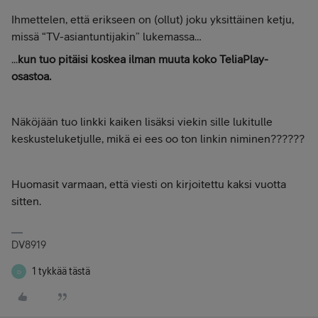
Ihmettelen, että erikseen on (ollut) joku yksittäinen ketju,
missä “TV-asiantuntijakin” lukemassa…
...
kun tuo pitäisi koskea ilman muuta koko TeliaPlay-
osastoa.
Näköjään tuo linkki kaiken lisäksi viekin sille lukitulle
keskusteluketjulle, mikä ei ees oo ton linkin niminen??????
Huomasit varmaan, että viesti on kirjoitettu kaksi vuotta
sitten.
DV8919
1 tykkää tästä
D