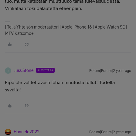
tuo, mutta katsotaan muuttuuko tämä tulevaisuudessa.
Vinkataan toki palautetta eteenpäin.
| Telia Yhteisön moderaattori | Apple iPhone 16 | Apple Watch SE |
MTV Katsomo+
JussiStone
ALOITTAJA
Forum|Forum|2 years ago
J
Eipä ole valitettavasti tähän muutosta tullut! Todella
syvältä!
Hannele2022
Forum|Forum|2 years ago