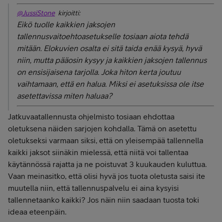
@JussiStone
kirjoitti:
Eikö tuolle kaikkien jaksojen
tallennusvaitoehtoasetukselle tosiaan aiota tehdä
mitään. Elokuvien osalta ei sitä taida enää kysyä, hyvä
niin, mutta pääosin kysyy ja kaikkien jaksojen tallennus
on ensisijaisena tarjolla. Joka hiton kerta joutuu
vaihtamaan, että en halua. Miksi ei asetuksissa ole itse
asetettavissa miten haluaa?
Jatkuvaatallennusta ohjelmisto tosiaan ehdottaa
oletuksena näiden sarjojen kohdalla. Tämä on asetettu
oletukseksi varmaan siksi, että on yleisempää tallennella
kaikki jaksot siinäkin mielessä, että niitä voi tallentaa
käytännössä rajatta ja ne poistuvat 3 kuukauden kuluttua.
Vaan meinasitko, että olisi hyvä jos tuota oletusta saisi ite
muutella niin, että tallennuspalvelu ei aina kysyisi
tallennetaanko kaikki? Jos näin niin saadaan tuosta toki
ideaa eteenpäin.