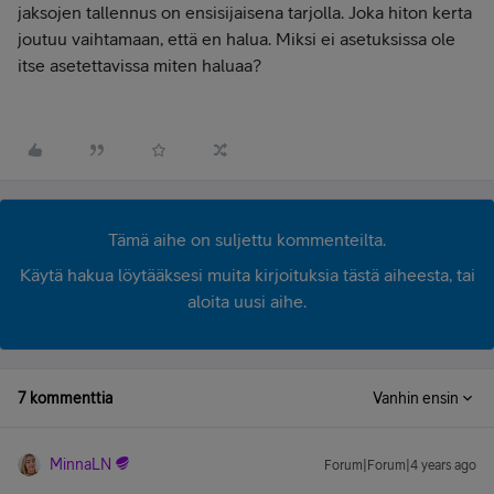
jaksojen tallennus on ensisijaisena tarjolla. Joka hiton kerta
joutuu vaihtamaan, että en halua. Miksi ei asetuksissa ole
itse asetettavissa miten haluaa?
Tämä aihe on suljettu kommenteilta.
Käytä hakua löytääksesi muita kirjoituksia tästä aiheesta, tai
aloita uusi aihe.
7 kommenttia
Vanhin ensin
MinnaLN
Forum|Forum|4 years ago