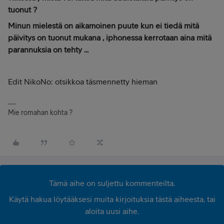
tuonut ?
Minun mielestä on aikamoinen puute kun ei tiedä mitä
päivitys on tuonut mukana , iphonessa kerrotaan aina mitä
parannuksia on tehty ...
Edit NikoNo: otsikkoa täsmennetty hieman
Mie romahan kohta ?
Tämä aihe on suljettu kommenteilta.
Käytä hakua löytääksesi muita kirjoituksia tästä aiheesta, tai
aloita uusi aihe.