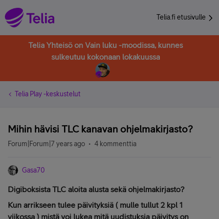
Telia.fi etusivulle
Telia Yhteisö on Vain luku -moodissa, kunnes
sulkeutuu kokonaan lokakuussa
Telia Play -keskustelut
Mihin hävisi TLC kanavan ohjelmakirjasto?
Forum|Forum|7 years ago
4 kommenttia
Gasa70
Digiboksista TLC aloita alusta sekä ohjelmakirjasto?
Kun arrikseen tulee päivityksiä ( mulle tullut 2 kpl 1
viikossa ) mistä voi lukea mitä uudistuksia päivitys on