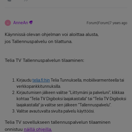
AnneAn
Forum|Forum|7 years ago
A
Käynnissä olevan ohjelman voi aloittaa alusta,
jos Tallennuspalvelu on tilattuna.
Telia TV Tallennuspalvelun tilaaminen:
Kirjaudu
telia.fi:hin
Telia Tunnuksella, mobiilivarmenteella tai
verkkopankkitunnuksilla.
Kirjautumisen jälkeen valitse ”Liittymäni ja palveluni”, klikkaa
kohtaa ”Telia TV Digiboksi laajakaistalla” tai "Telia TV Digiboksi
laajakaistalla" ja valitse sen jälkeen ”Tallennuspalvelu”.
Valitse avautuvalta sivulta palvelu käyttöösi.
Telia TV sovellukseen tallennuspalvelun tilaaminen
onnistuu
näillä ohjeilla.