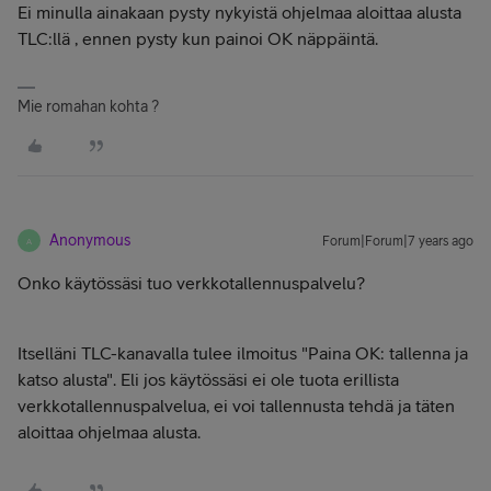
Ei minulla ainakaan pysty nykyistä ohjelmaa aloittaa alusta
TLC:llä , ennen pysty kun painoi OK näppäintä.
Mie romahan kohta ?
Anonymous
Forum|Forum|7 years ago
A
Onko käytössäsi tuo verkkotallennuspalvelu?
Itselläni TLC-kanavalla tulee ilmoitus "Paina OK: tallenna ja
katso alusta". Eli jos käytössäsi ei ole tuota erillista
verkkotallennuspalvelua, ei voi tallennusta tehdä ja täten
aloittaa ohjelmaa alusta.