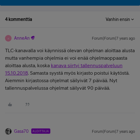
4 kommenttia
Vanhin ensin
AnneAn
Forum|Forum|7 years ago
A
TLC-kanavalla voi käynnissä olevan ohjelman aloittaa alusta
mutta vanhempia ohjelmia ei voi enää ohjelmaoppaasta
aloittaa alusta, koska
kanava siirtyi tallennuspalveluun
15.10.2018
. Samasta syystä myös kirjasto poistui käytöstä.
Aiemmin kirjastossa ohjelmat säilyivät 7 päivää. Nyt
tallennuspalvelussa ohjelmat säilyvät 90 päivää.
Gasa70
ALOITTAJA
Forum|Forum|7 years ago