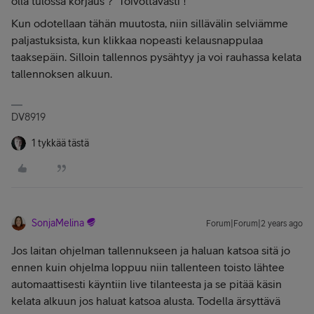
olla tulossa korjaus ? Toivottavasti !
Kun odotellaan tähän muutosta, niin sillävälin selviämme
paljastuksista, kun klikkaa nopeasti kelausnappulaa
taaksepäin. Silloin tallennos pysähtyy ja voi rauhassa kelata
tallennoksen alkuun.
DV8919
1 tykkää tästä
SonjaMelina
Forum|Forum|2 years ago
Jos laitan ohjelman tallennukseen ja haluan katsoa sitä jo
ennen kuin ohjelma loppuu niin tallenteen toisto lähtee
automaattisesti käyntiin live tilanteesta ja se pitää käsin
kelata alkuun jos haluat katsoa alusta. Todella ärsyttävä