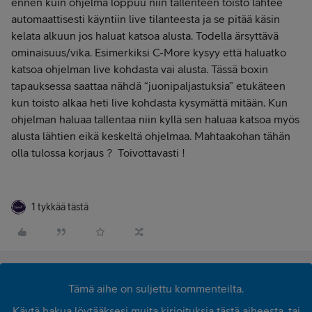
ennen kuin ohjelma loppuu niin tallenteen toisto lähtee
automaattisesti käyntiin live tilanteesta ja se pitää käsin
kelata alkuun jos haluat katsoa alusta. Todella ärsyttävä
ominaisuus/vika. Esimerkiksi C-More kysyy että haluatko
katsoa ohjelman live kohdasta vai alusta. Tässä boxin
tapauksessa saattaa nähdä “juonipaljastuksia” etukäteen
kun toisto alkaa heti live kohdasta kysymättä mitään. Kun
ohjelman haluaa tallentaa niin kyllä sen haluaa katsoa myös
alusta lähtien eikä keskeltä ohjelmaa. Mahtaakohan tähän
olla tulossa korjaus ? Toivottavasti !
1 tykkää tästä
Tämä aihe on suljettu kommenteilta.
Käytä hakua löytääksesi muita kirjoituksia tästä aiheesta, tai