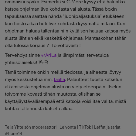
ominaisuus/vika. Esimerkiksi C-More kysyy että haluatko
katsoa ohjelman live kohdasta vai alusta. Tässä boxin
tapauksessa saattaa nähdä “juonipaljastuksia” etukäteen
kun toisto alkaa heti live kohdasta kysymättä mitään. Kun
ohjelman haluaa tallentaa niin kyllä sen haluaa katsoa myös
alusta lähtien eikä keskeltä ohjelmaa. Mahtaakohan tähän
olla tulossa korjaus ? Toivottavasti !
Tervehdys sinne
@AriLa
ja lämpimästi tervetuloa
yhteisöläiseksi! 👋🏻
Tämä toiminne onkin meillä tiedossa, ja aiheesta löytyy
myös keskustelua mm.
täällä
. Palautteet tuosta katselun
alkamisesta ohjelman alusta on viety eteenpäin. Itsekin
toivomme kovasti tähän muutosta, olisihan se
käyttäjäystävällisempää että katsoja voisi itse valita, mistä
kohtaa tallennusta katselu alkaa.
Telia Yhteisön moderaattori | Leivonta | TikTok | Leffat ja sarjat |
iPhone14