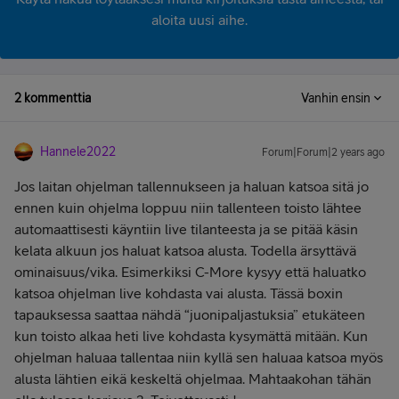
aloita uusi aihe.
2 kommenttia
Vanhin ensin
Hannele2022
Forum|Forum|2 years ago
Jos laitan ohjelman tallennukseen ja haluan katsoa sitä jo
ennen kuin ohjelma loppuu niin tallenteen toisto lähtee
automaattisesti käyntiin live tilanteesta ja se pitää käsin
kelata alkuun jos haluat katsoa alusta. Todella ärsyttävä
ominaisuus/vika. Esimerkiksi C-More kysyy että haluatko
katsoa ohjelman live kohdasta vai alusta. Tässä boxin
tapauksessa saattaa nähdä “juonipaljastuksia” etukäteen
kun toisto alkaa heti live kohdasta kysymättä mitään. Kun
ohjelman haluaa tallentaa niin kyllä sen haluaa katsoa myös
alusta lähtien eikä keskeltä ohjelmaa. Mahtaakohan tähän