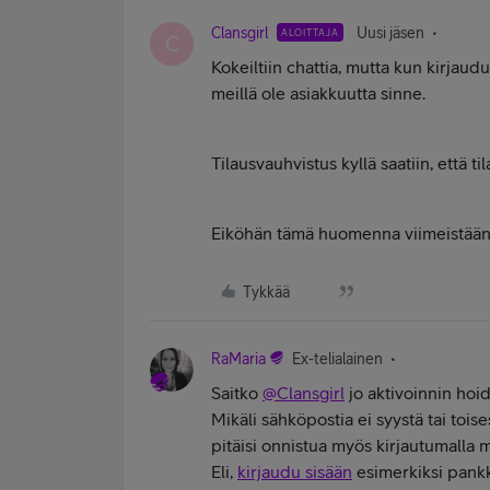
Clansgirl
Uusi jäsen
ALOITTAJA
C
Kokeiltiin chattia, mutta kun kirjaudut
meillä ole asiakkuutta sinne.
Tilausvauhvistus kyllä saatiin, että ti
Eiköhän tämä huomenna viimeistään s
Tykkää
RaMaria
Ex-telialainen
Saitko
@Clansgirl
jo aktivoinnin hoid
Mikäli sähköpostia ei syystä tai toise
pitäisi onnistua myös kirjautumalla m
Eli,
kirjaudu sisään
esimerkiksi pankki