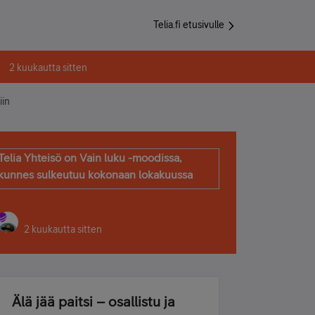
Telia.fi etusivulle
2 kuukautta sitten
iin
Telia Yhteisö on Vain luku -moodissa,
kunnes sulkeutuu kokonaan lokakuussa
2 kuukautta sitten
Älä jää paitsi – osallistu ja