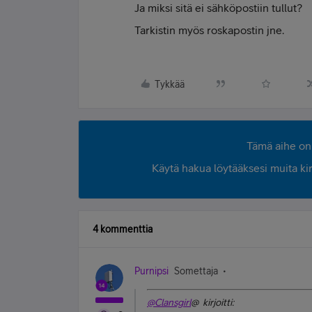
Ja miksi sitä ei sähköpostiin tullut?
Tarkistin myös roskapostin jne.
Tykkää
Tämä aihe on 
Käytä hakua löytääksesi muita kirjo
4 kommenttia
Purnipsi
Somettaja
@Clansgirl
@ kirjoitti: