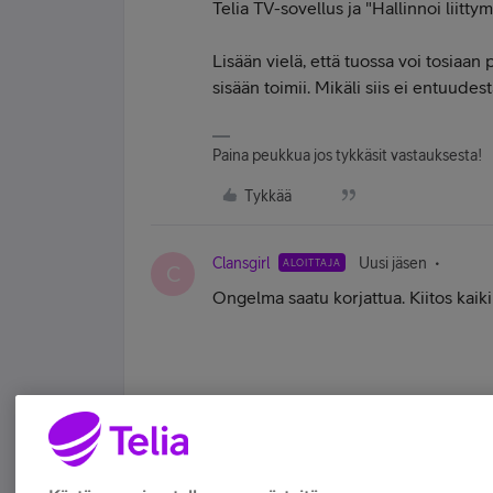
Telia TV-sovellus ja "Hallinnoi liitty
Lisään vielä, että tuossa voi tosiaan
sisään toimii. Mikäli siis ei entuudest
Paina peukkua jos tykkäsit vastauksesta!
Tykkää
Clansgirl
Uusi jäsen
ALOITTAJA
C
Ongelma saatu korjattua. Kiitos kaikil
Tykkää