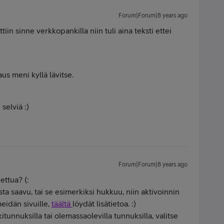
Forum|Forum|8 years ago
tiin sinne verkkopankilla niin tuli aina teksti ettei
laus meni kyllä lävitse.
elviä :)
Forum|Forum|8 years ago
ettua? (:
sta saavu, tai se esimerkiksi hukkuu, niin aktivoinnin
eidän sivuille,
täältä
löydät lisätietoa. :)
tunnuksilla tai olemassaolevilla tunnuksilla, valitse