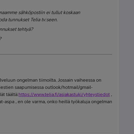
amaamme sähköpostiin ei tullut koskaan
uoda tunnukset Telia tv:seen.
tunnukset tehtyä?
?
lveluun ongelman tiimoilta. Jossain vaiheessa on
viestien saapumisessa outlook/hotmail/gmail-
ät täältä:
https://www.telia.fi/asiakastuki/yhteystiedot
,
t-aspa , en ole varma, onko heillä työkaluja ongelman