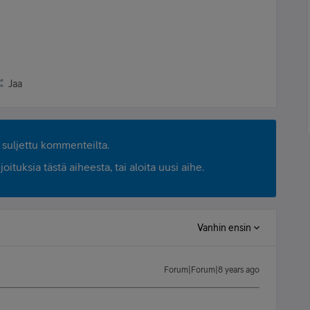
Jaa
suljettu kommenteilta.
ituksia tästä aiheesta, tai aloita uusi aihe.
Vanhin ensin
Forum|Forum|8 years ago