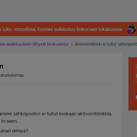
in luku -moodissa, kunnes sulkeutuu kokonaan lokakuussa
ian asiakkuuteen liittyvät keskustelut
Aktivointilinkki ei tullut sähköpost
in
katselukertaa
mme sähköpostiin ei tullut koskaan aktivointilinkkiä,
 tv:seen.
nukset tehtyä?