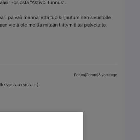
määsi" -osiosta "Aktivoi tunnus".
 pari päivää mennä, että tuo kirjautuminen sivustolle
aan vielä ole meiltä mitään liittymiä tai palveluita.
Forum|Forum|8 years ago
le vastauksista :-)