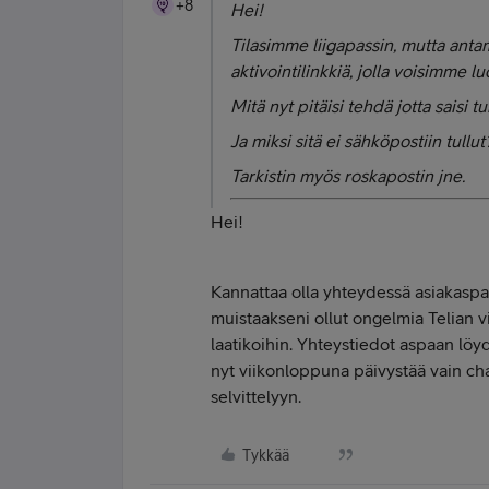
+8
Hei!
Tilasimme liigapassin, mutta ant
aktivointilinkkiä, jolla voisimme l
Mitä nyt pitäisi tehdä jotta saisi 
Ja miksi sitä ei sähköpostiin tullut
Tarkistin myös roskapostin jne.
Hei!
Kannattaa olla yhteydessä asiakaspa
muistaakseni ollut ongelmia Telian 
laatikoihin. Yhteystiedot aspaan löyd
nyt viikonloppuna päivystää vain cha
selvittelyyn.
Tykkää