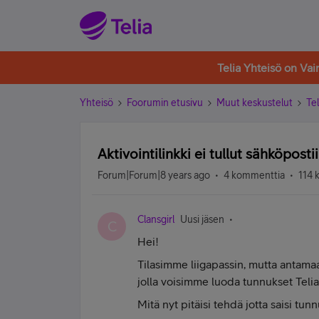
Telia Yhteisö on Va
Yhteisö
Foorumin etusivu
Muut keskustelut
Tel
Aktivointilinkki ei tullut sähköposti
Forum|Forum|8 years ago
4 kommenttia
114 
Clansgirl
Uusi jäsen
C
Hei!
Tilasimme liigapassin, mutta antamaa
jolla voisimme luoda tunnukset Telia
Mitä nyt pitäisi tehdä jotta saisi tun