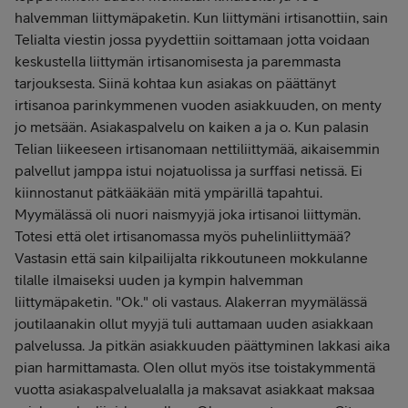
halvemman liittymäpaketin. Kun liittymäni irtisanottiin, sain
Telialta viestin jossa pyydettiin soittamaan jotta voidaan
keskustella liittymän irtisanomisesta ja paremmasta
tarjouksesta. Siinä kohtaa kun asiakas on päättänyt
irtisanoa parinkymmenen vuoden asiakkuuden, on menty
jo metsään. Asiakaspalvelu on kaiken a ja o. Kun palasin
Telian liikeeseen irtisanomaan nettiliittymää, aikaisemmin
palvellut jamppa istui nojatuolissa ja surffasi netissä. Ei
kiinnostanut pätkääkään mitä ympärillä tapahtui.
Myymälässä oli nuori naismyyjä joka irtisanoi liittymän.
Totesi että olet irtisanomassa myös puhelinliittymää?
Vastasin että sain kilpailijalta rikkoutuneen mokkulanne
tilalle ilmaiseksi uuden ja kympin halvemman
liittymäpaketin. "Ok." oli vastaus. Alakerran myymälässä
joutilaanakin ollut myyjä tuli auttamaan uuden asiakkaan
palvelussa. Ja pitkän asiakkuuden päättyminen lakkasi aika
pian harmittamasta. Olen ollut myös itse toistakymmentä
vuotta asiakaspalvelualalla ja maksavat asiakkaat maksaa