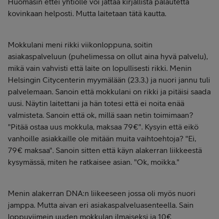
Huomasin ettei yhtiölle voi jättää kirjallista palautetta
kovinkaan helposti. Mutta laitetaan tätä kautta.
Mokkulani meni rikki viikonloppuna, soitin
asiakaspalveluun (puhelimessa on ollut aina hyvä palvelu),
mikä vain vahvisti että laite on lopullisesti rikki. Menin
Helsingin Citycenterin myymälään (23.3.) ja nuori jannu tuli
palvelemaan. Sanoin että mokkulani on rikki ja pitäisi saada
uusi. Näytin laitettani ja hän totesi että ei noita enää
valmisteta. Sanoin että ok, millä saan netin toimimaan?
"Pitää ostaa uus mokkula, maksaa 79€". Kysyin että eikö
vanhoille asiakkaille ole mitään muita vaihtoehtoja? "Ei,
79€ maksaa". Sanoin sitten että käyn alakerran liikkeestä
kysymässä, miten he ratkaisee asian. "Ok, moikka."
Menin alakerran DNA:n liikeeseen jossa oli myös nuori
jamppa. Mutta aivan eri asiakaspalveluasenteella. Sain
loppuviimein uuden mokkulan ilmaiseksi ja 10€