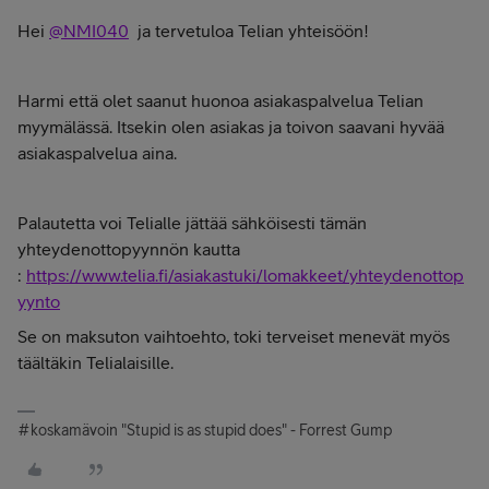
Hei
@NMI040
ja tervetuloa Telian yhteisöön!
Harmi että olet saanut huonoa asiakaspalvelua Telian
myymälässä. Itsekin olen asiakas ja toivon saavani hyvää
asiakaspalvelua aina.
Palautetta voi Telialle jättää sähköisesti tämän
yhteydenottopyynnön kautta
:
https://www.telia.fi/asiakastuki/lomakkeet/yhteydenottop
yynto
Se on maksuton vaihtoehto, toki terveiset menevät myös
täältäkin Telialaisille.
#koskamävoin "Stupid is as stupid does" - Forrest Gump