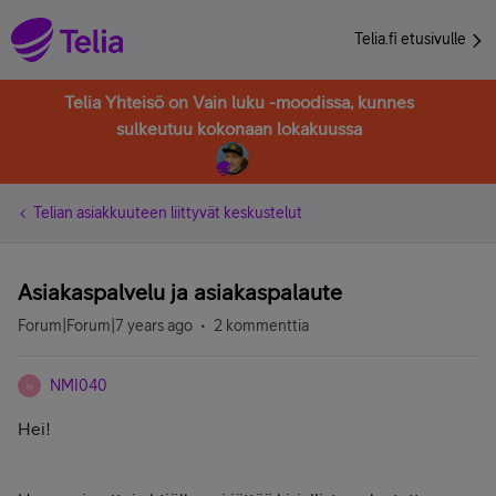
Telia.fi etusivulle
Telia Yhteisö on Vain luku -moodissa, kunnes
sulkeutuu kokonaan lokakuussa
Telian asiakkuuteen liittyvät keskustelut
Asiakaspalvelu ja asiakaspalaute
Forum|Forum|7 years ago
2 kommenttia
NMI040
N
Hei!