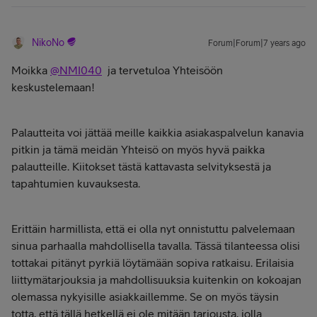
NikoNo
Forum|Forum|7 years ago
Moikka
@NMI040
ja tervetuloa Yhteisöön
keskustelemaan!
Palautteita voi jättää meille kaikkia asiakaspalvelun kanavia
pitkin ja tämä meidän Yhteisö on myös hyvä paikka
palautteille. Kiitokset tästä kattavasta selvityksestä ja
tapahtumien kuvauksesta.
Erittäin harmillista, että ei olla nyt onnistuttu palvelemaan
sinua parhaalla mahdollisella tavalla. Tässä tilanteessa olisi
tottakai pitänyt pyrkiä löytämään sopiva ratkaisu. Erilaisia
liittymätarjouksia ja mahdollisuuksia kuitenkin on kokoajan
olemassa nykyisille asiakkaillemme. Se on myös täysin
totta, että tällä hetkellä ei ole mitään tarjousta, jolla