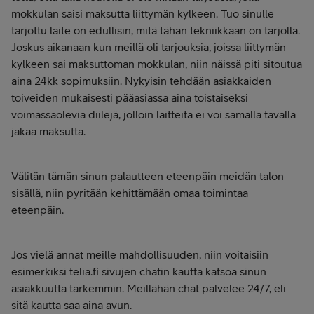
mokkulan saisi maksutta liittymän kylkeen. Tuo sinulle
tarjottu laite on edullisin, mitä tähän tekniikkaan on tarjolla.
Joskus aikanaan kun meillä oli tarjouksia, joissa liittymän
kylkeen sai maksuttoman mokkulan, niin näissä piti sitoutua
aina 24kk sopimuksiin. Nykyisin tehdään asiakkaiden
toiveiden mukaisesti pääasiassa aina toistaiseksi
voimassaolevia diilejä, jolloin laitteita ei voi samalla tavalla
jakaa maksutta.
Välitän tämän sinun palautteen eteenpäin meidän talon
sisällä, niin pyritään kehittämään omaa toimintaa
eteenpäin.
Jos vielä annat meille mahdollisuuden, niin voitaisiin
esimerkiksi telia.fi sivujen chatin kautta katsoa sinun
asiakkuutta tarkemmin. Meillähän chat palvelee 24/7, eli
sitä kautta saa aina avun.