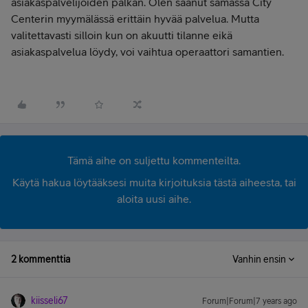
asiakaspalvelijoiden palkan. Olen saanut samassa City
Centerin myymälässä erittäin hyvää palvelua. Mutta
valitettavasti silloin kun on akuutti tilanne eikä
asiakaspalvelua löydy, voi vaihtua operaattori samantien.
Tämä aihe on suljettu kommenteilta.
Käytä hakua löytääksesi muita kirjoituksia tästä aiheesta, tai
aloita uusi aihe.
2 kommenttia
Vanhin ensin
kiisseli67
Forum|Forum|7 years ago