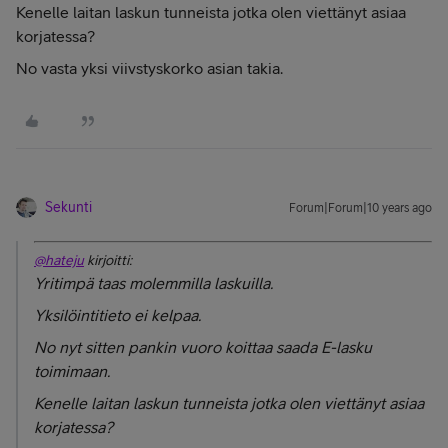
Kenelle laitan laskun tunneista jotka olen viettänyt asiaa
korjatessa?
No vasta yksi viivstyskorko asian takia.
Sekunti
Forum|Forum|10 years ago
@hateju
kirjoitti:
Yritimpä taas molemmilla laskuilla.
Yksilöintitieto ei kelpaa.
No nyt sitten pankin vuoro koittaa saada E-lasku
toimimaan.
Kenelle laitan laskun tunneista jotka olen viettänyt asiaa
korjatessa?