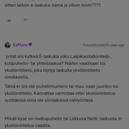
sitten laitoin e-laskuksi nämä ja silloin toimi????
RaMaria
Forum|Forum|10 years ago
yrität siis kytkeä E-laskuksi joko Laajakaista(kiinteä)-,
kotipuhelin- tai yhteislaskua? Näihin vaaditaan toi
yksilöintitieto, joka löytyy laskulta yksilöintitieto -
nimikkeellä.
Tämä ei siis ole puhelinnumero tai muu, vaan juurikin toi
yksilöintitieto. Kannattaa varmistaa ettei yksilöintitietoa
syöttäessä siinä ole ylimääräisiä välilyöntejä.
Mikäli kyse on matkapuhelin tai Liikkuva Netti -laskusta, ei
yksilöintitietoa vaadita.