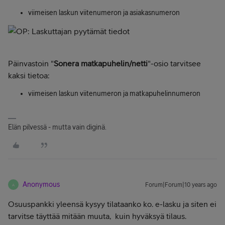
viimeisen laskun viitenumeron ja asiakasnumeron
Päinvastoin "
Sonera matkapuhelin/netti
"-osio tarvitsee
kaksi tietoa:
viimeisen laskun viitenumeron ja matkapuhelinnumeron
Elän pilvessä - mutta vain diginä.
Anonymous
Forum|Forum|10 years ago
A
Osuuspankki yleensä kysyy tilataanko ko. e-lasku ja siten ei
tarvitse täyttää mitään muuta, kuin hyväksyä tilaus.