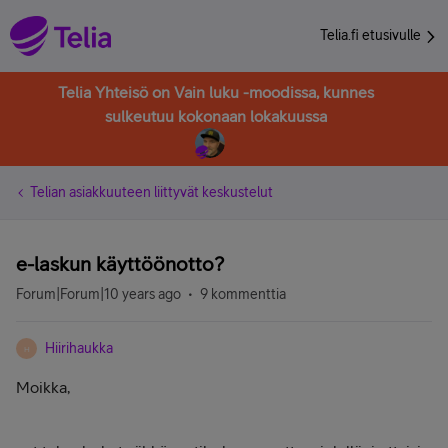
Telia.fi etusivulle
Telia Yhteisö on Vain luku -moodissa, kunnes
sulkeutuu kokonaan lokakuussa
Telian asiakkuuteen liittyvät keskustelut
e-laskun käyttöönotto?
Forum|Forum|10 years ago
9 kommenttia
Hiirihaukka
H
Moikka,