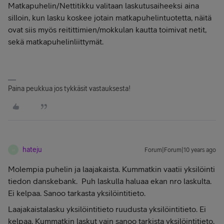
Matkapuhelin/Nettitikku valitaan laskutusaiheeksi aina
silloin, kun lasku koskee jotain matkapuhelintuotetta, näitä
ovat siis myös reitittimien/mokkulan kautta toimivat netit,
sekä matkapuhelinliittymät.
Paina peukkua jos tykkäsit vastauksesta!
hateju
Forum|Forum|10 years ago
H
Molempia puhelin ja laajakaista. Kummatkin vaatii yksilöinti
tiedon danskebank. Puh laskulla haluaa ekan nro laskulta.
Ei kelpaa. Sanoo tarkasta yksilöintitieto.
Laajakaistalasku yksilöintitieto ruudusta yksilöintitieto. Ei
kelpaa. Kummatkin laskut vain sanoo tarkista yksilöintitieto.