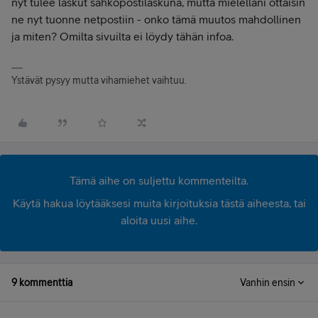
nyt tulee laskut sähköpostilaskuna, mutta mielelläni ottaisin
ne nyt tuonne netpostiin - onko tämä muutos mahdollinen
ja miten? Omilta sivuilta ei löydy tähän infoa.
Ystävät pysyy mutta vihamiehet vaihtuu.
Tämä aihe on suljettu kommenteilta.
Käytä hakua löytääksesi muita kirjoituksia tästä aiheesta, tai
aloita uusi aihe.
9 kommenttia
Vanhin ensin