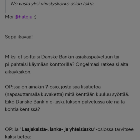
No vasta yksi viivstyskorko asian takia.
Moi
@hateju
:)
Sepä ikävää!
Miksi et soittaisi Danske Bankin asiakaspalveluun tai
piipahtaisi käymään konttorilla? Ongelmasi ratkeaisi alta
aikayksikön.
OP:ssa on ainakin
?
-osio, josta saa lisätietoa
(napsauttamalla kuvaketta) mitä kenttään kuuluu syöttää.
Eikö Danske Bankin e-laskutuksen palvelussa ole näitä
kohtia kentissä?
OP:lla "
Laajakaista-, lanka- ja yhteislasku
"-osiossa
tarvitsee
kaksi tietoa: