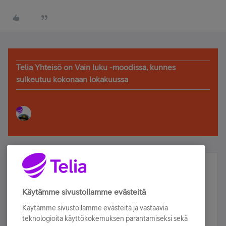
Telia Yhteisö on Vain luku -moodissa, kunnes
sulkeutuu kokonaan lokakuussa
Älä jää paitsi – osallistu ja voita!
Tilaa Telian uutiskirje ja olet mukana arvonnassa.
Käytämme sivustollamme evästeitä
Samalla saat parhaat asiakasedut suoraan
Käytämme sivustollamme evästeitä ja vastaavia
sähköpostiisi.
teknologioita käyttökokemuksen parantamiseksi sekä