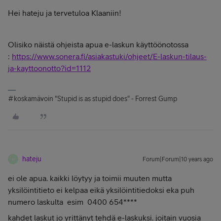
Hei hateju ja tervetuloa Klaaniin!
Olisiko näistä ohjeista apua e-laskun käyttöönotossa
:
https://www.sonera.fi/asiakastuki/ohjeet/E-laskun-tilaus-
ja-kayttoonotto?id=1112
#koskamävoin "Stupid is as stupid does" - Forrest Gump
hateju
Forum|Forum|10 years ago
H
ei ole apua. kaikki löytyy ja toimii muuten mutta
yksilöintitieto ei kelpaa eikä yksilöintitiedoksi eka puh
numero laskulta esim 0400 654****
kahdet laskut jo yrittänyt tehdä e-laskuksi. joitain vuosia