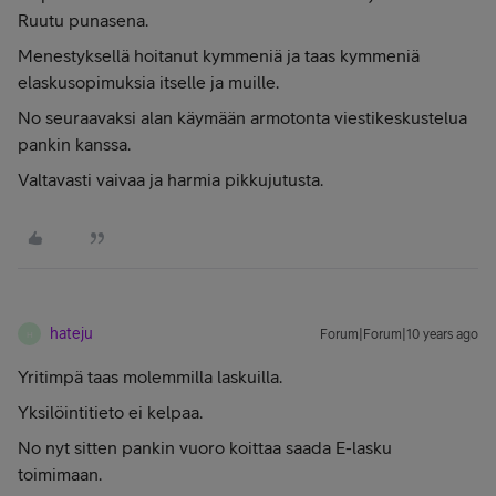
Ruutu punasena.
Menestyksellä hoitanut kymmeniä ja taas kymmeniä
elaskusopimuksia itselle ja muille.
No seuraavaksi alan käymään armotonta viestikeskustelua
pankin kanssa.
Valtavasti vaivaa ja harmia pikkujutusta.
hateju
Forum|Forum|10 years ago
H
Yritimpä taas molemmilla laskuilla.
Yksilöintitieto ei kelpaa.
No nyt sitten pankin vuoro koittaa saada E-lasku
toimimaan.