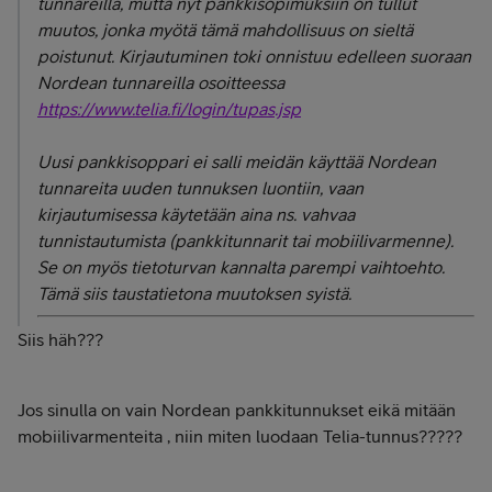
tunnareilla, mutta nyt pankkisopimuksiin on tullut
muutos, jonka myötä tämä mahdollisuus on sieltä
poistunut. Kirjautuminen toki onnistuu edelleen suoraan
Nordean tunnareilla osoitteessa
https://www.telia.fi/login/tupas.jsp
Uusi pankkisoppari ei salli meidän käyttää Nordean
tunnareita uuden tunnuksen luontiin, vaan
kirjautumisessa käytetään aina ns. vahvaa
tunnistautumista (pankkitunnarit tai mobiilivarmenne).
Se on myös tietoturvan kannalta parempi vaihtoehto.
Tämä siis taustatietona muutoksen syistä.
Siis häh???
Jos sinulla on vain Nordean pankkitunnukset eikä mitään
mobiilivarmenteita , niin miten luodaan Telia-tunnus?????