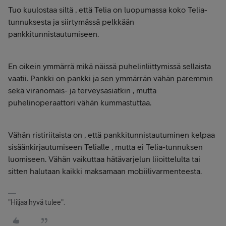
Tuo kuulostaa siltä , että Telia on luopumassa koko Telia-
tunnuksesta ja siirtymässä pelkkään
pankkitunnistautumiseen.
En oikein ymmärrä mikä näissä puhelinliittymissä sellaista
vaatii. Pankki on pankki ja sen ymmärrän vähän paremmin
sekä viranomais- ja terveysasiatkin , mutta
puhelinoperaattori vähän kummastuttaa.
Vähän ristiriitaista on , että pankkitunnistautuminen kelpaa
sisäänkirjautumiseen Telialle , mutta ei Telia-tunnuksen
luomiseen. Vähän vaikuttaa hätävarjelun liioittelulta tai
sitten halutaan kaikki maksamaan mobiilivarmenteesta.
"Hiljaa hyvä tulee".