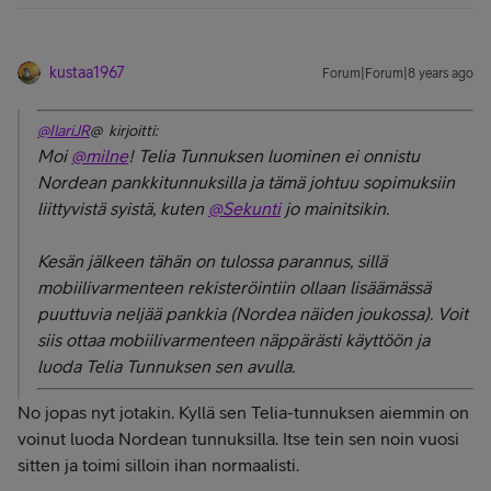
kustaa1967
Forum|Forum|8 years ago
@IlariJR
@ kirjoitti:
Moi
@milne
! Telia Tunnuksen luominen ei onnistu
Nordean pankkitunnuksilla ja tämä johtuu sopimuksiin
liittyvistä syistä, kuten
@Sekunti
jo mainitsikin.
Kesän jälkeen tähän on tulossa parannus, sillä
mobiilivarmenteen rekisteröintiin ollaan lisäämässä
puuttuvia neljää pankkia (Nordea näiden joukossa). Voit
siis ottaa mobiilivarmenteen näppärästi käyttöön ja
luoda Telia Tunnuksen sen avulla.
No jopas nyt jotakin. Kyllä sen Telia-tunnuksen aiemmin on
voinut luoda Nordean tunnuksilla. Itse tein sen noin vuosi
sitten ja toimi silloin ihan normaalisti.