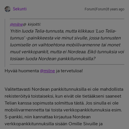
Sekunti
Forum|Forum|8 years ago
@milne
@ kirjoitti:
Yritin luoda Telia-tunnusta, mutta klikkaus 'Luo Telia-
tunnus' -painikkeesta vie minut sivulle, jossa tunnusten
luomiselle on vaihtoehtona mobiilivarmenne tai monet
muut verkkopankit, mutta ei Nordeaa. Eikö tunnuksia voi
tosiaan luoda Nordean pankkitunnuksilla?
Hyvää huomenta
@milne
ja tervetuloa!
Valitettavasti Nordean pankkitunnuksilla ei ole mahdollista
rekisteröityä toistaiseksi, kun eivät ole tietääkseni saaneet
Telian kanssa sopimusta solmittua tästä. Jos sinulla ei ole
mobiilivarmennetta tai toista verkkopankkitunnuksia esim.
S-pankki, niin kannattaa kirjautua Nordean
verkkopankkitunnuksilla sisään Omille Sivuille ja