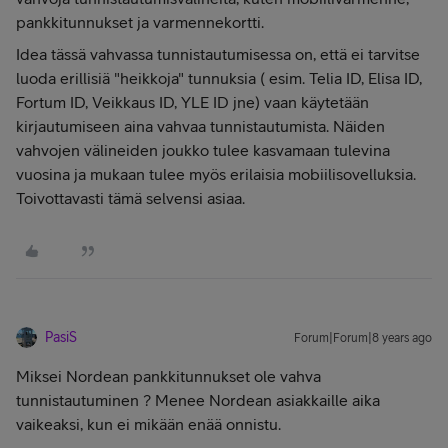
pankkitunnukset ja varmennekortti.
Idea tässä vahvassa tunnistautumisessa on, että ei tarvitse
luoda erillisiä "heikkoja" tunnuksia ( esim. Telia ID, Elisa ID,
Fortum ID, Veikkaus ID, YLE ID jne) vaan käytetään
kirjautumiseen aina vahvaa tunnistautumista. Näiden
vahvojen välineiden joukko tulee kasvamaan tulevina
vuosina ja mukaan tulee myös erilaisia mobiilisovelluksia.
Toivottavasti tämä selvensi asiaa.
PasiS
Forum|Forum|8 years ago
Miksei Nordean pankkitunnukset ole vahva
tunnistautuminen ? Menee Nordean asiakkaille aika
vaikeaksi, kun ei mikään enää onnistu.