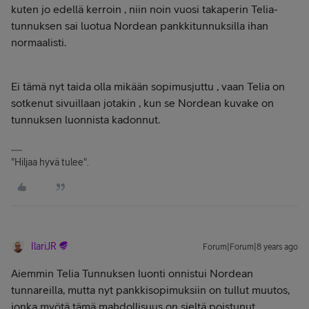
kuten jo edellä kerroin , niin noin vuosi takaperin Telia-
tunnuksen sai luotua Nordean pankkitunnuksilla ihan
normaalisti.
Ei tämä nyt taida olla mikään sopimusjuttu , vaan Telia on
sotkenut sivuillaan jotakin , kun se Nordean kuvake on
tunnuksen luonnista kadonnut.
"Hiljaa hyvä tulee".
IlariJR
Forum|Forum|8 years ago
Aiemmin Telia Tunnuksen luonti onnistui Nordean
tunnareilla, mutta nyt pankkisopimuksiin on tullut muutos,
jonka myötä tämä mahdollisuus on sieltä poistunut.