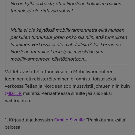
No on kyllä erikoista, ettei Nordean kokoisen pankin
tunnukset ole riittävän vahvat.
Mulla ei ole käytössä mobiilivarmennetta eikä muiden
pankkien tunnuksia, joten onko siis niin, että tunnuksen
luominen verkossa ei ole mahdollista? Jos kerran ne
Nordean tunnukset ei kelpaa myöskään sen
mobiilivarmenteen käyttöönottoon...
Valitettavasti Telia-tunnuksen ja Mobiilivarmenteen
luominen eli rekisteröityminen
ei onnistu
toistaiseksi
verkossa Telian ja Nordean sopimussyistä johtuen niin kuin
@IlariJR
mainitsi. Periaatteessa sinulle jää siis kaksi
vaihtoehtoa:
1. Kirjaudut jatkossakin
Omille Sivuille
"Pankkitunnuksilla"-
osiossa