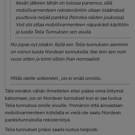
Kesän jälkeen tähän on tulossa parannus, sillä
mobiilivarmenteen rekisteröintiin ollaan lisäämässä
puuttuvia neljää pankkia (Nordea näiden joukossa).
Voit siis ottaa mobiilivarmenteen näppärästi käyttöön
ja luoda Telia Tunnuksen sen avulla.
No jopas nyt jotakin. Kyllä sen Telia-tunnuksen aiemmin
on voinut luoda Nordean tunnuksilla. Itse tein sen noin
vuosi sitten ja toimi silloin ihan normaalisti.
Mitäs olette sotkeneet , jos ei enää onnistu.
Tätä minäkin vähän ihmettelen ettei pääse omia liittymiä
katsomaan, jos on Nordean tunnukset kun ei saa luotua
Telia tunnuksia omille sivuille. Ymmärsin että ainoastaan
mobiilivarmenteen kohdalla ei vielä ole saatu Nordean
pankkitunnuksilla rekisteröityä.
Telia tunnukset pitäisi saada luotua helposti.