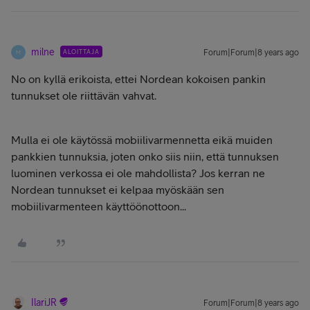
milne
ALOITTAJA
Forum|Forum|8 years ago
M
No on kyllä erikoista, ettei Nordean kokoisen pankin
tunnukset ole riittävän vahvat.
Mulla ei ole käytössä mobiilivarmennetta eikä muiden
pankkien tunnuksia, joten onko siis niin, että tunnuksen
luominen verkossa ei ole mahdollista? Jos kerran ne
Nordean tunnukset ei kelpaa myöskään sen
mobiilivarmenteen käyttöönottoon...
IlariJR
Forum|Forum|8 years ago