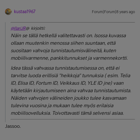
kustaa1967
Forum|Forum|8 years ago
@IlariJR
@ kirjoitti:
Näin se tällä hetkellä valitettavasti on. Isossa kuvassa
ollaan muutenkin menossa siihen suuntaan, että
suositaan vahvoja tunnistautumisvälineitä, kuten
mobiilivarmenne, pankkitunnukset ja varmennekortti.
Idea tässä vahvassa tunnistautumisessa on, että ei
tarvitse luoda erillisiä "heikkoja" tunnuksia ( esim. Telia
ID, Elisa ID, Fortum ID, Veikkaus ID, YLE ID jne) vaan
käytetään kirjautumiseen aina vahvaa tunnistautumista.
Näiden vahvojen välineiden joukko tulee kasvamaan
tulevina vuosina ja mukaan tulee myös erilaisia
mobiilisovelluksia. Toivottavasti tämä selvensi asiaa.
Jassoo.