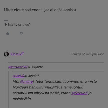
Mitäs olette sotkeneet , jos ei enää onnistu.
"Hiljaa hyvä tulee".
kiisseli67
Forum|Forum|8 years ago
@kustaa1967
@ kirjoitti:
@IlariJR
@ kirjoitti:
Moi
@milne
! Telia Tunnuksen luominen ei onnistu
Nordean pankkitunnuksilla ja tämä johtuu
sopimuksiin liittyvistä syistä, kuten
@Sekunti
jo
mainitsikin.