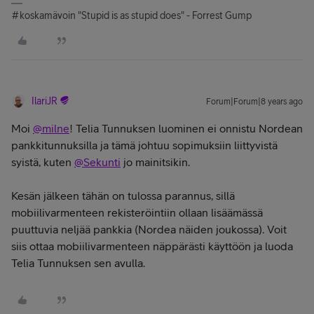
#koskamävoin "Stupid is as stupid does" - Forrest Gump
IlariJR
Forum|Forum|8 years ago
Moi
@milne
! Telia Tunnuksen luominen ei onnistu Nordean
pankkitunnuksilla ja tämä johtuu sopimuksiin liittyvistä
syistä, kuten
@Sekunti
jo mainitsikin.
Kesän jälkeen tähän on tulossa parannus, sillä
mobiilivarmenteen rekisteröintiin ollaan lisäämässä
puuttuvia neljää pankkia (Nordea näiden joukossa). Voit
siis ottaa mobiilivarmenteen näppärästi käyttöön ja luoda
Telia Tunnuksen sen avulla.