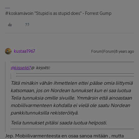
#koskamävoin "Stupid is as stupid does" - Forrest Gump
kustaa1967
Forum|Forum|8 years ago
@kiisseli67
@ kirjoitti:
Tätä minäkin vähän ihmettelen ettei pääse omia liittymiä
katsomaan, jos on Nordean tunnukset kun ei saa luotua
Telia tunnuksia omille sivuille. Ymmärsin että ainoastaan
mobiilivarmenteen kohdalla ei vielä ole saatu Nordean
pankkitunnuksilla rekisteröityä.
Telia tunnukset pitäisi saada luotua helposti.
Jep. Mobiilivarmenteesta en osaa sanoa mitään , mutta