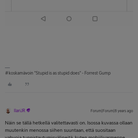
#koskamävoin "Stupid is as stupid does" - Forrest Gump
IlariJR
Forum|Forum|8 years ago
Näin se tällä hetkellä valitettavasti on. Isossa kuvassa ollaan
muutenkin menossa siihen suuntaan, että suositaan
vahvoja tunnistautumisvälineitä, kuten mobiilivarmenne,