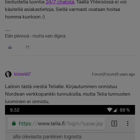
tiedustella luontia
24/7 chatistä
. Täällä Yhteisössä ei voi
käsitellä asiakastietoja. Siellä varmasti osataan hoitaa
homma kuntoon :)
Elän pilvessä - mutta vain diginä.
kiisseli67
Forum|Forum|8 years ago
Laitoin tästä viestiä Telialle. Kirjautuminen onnistuu
Nordean verkkopankki tunnuksilla, mutta Telia tunnusten
luominen ei onnistu.