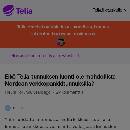
Telia.fi etusivulle
Telia Yhteisö on Vain luku -moodissa, kunnes
sulkeutuu kokonaan lokakuussa
Telian asiakkuuteen liittyvät keskustelut
Eikö Telia-tunnuksen luonti ole mahdollista
Nordean verkkopankkitunnuksilla?
Forum|Forum|8 years ago
29 kommenttia
milne
M
Yritin luoda Telia-tunnusta, mutta klikkaus 'Luo Telia-
tunnus' -painikkeesta vie minut sivulle, jossa tunnusten