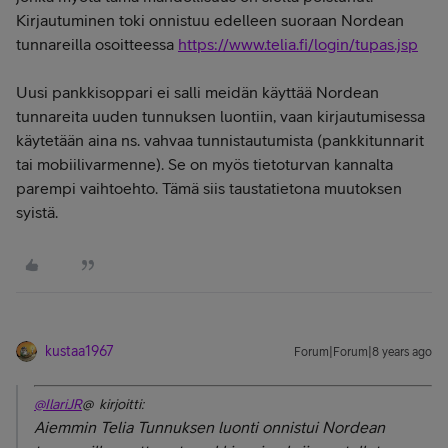
Kirjautuminen toki onnistuu edelleen suoraan Nordean
tunnareilla osoitteessa
https://www.telia.fi/login/tupas.jsp
Uusi pankkisoppari ei salli meidän käyttää Nordean
tunnareita uuden tunnuksen luontiin, vaan kirjautumisessa
käytetään aina ns. vahvaa tunnistautumista (pankkitunnarit
tai mobiilivarmenne). Se on myös tietoturvan kannalta
parempi vaihtoehto. Tämä siis taustatietona muutoksen
syistä.
kustaa1967
Forum|Forum|8 years ago
@IlariJR
@ kirjoitti:
Aiemmin Telia Tunnuksen luonti onnistui Nordean