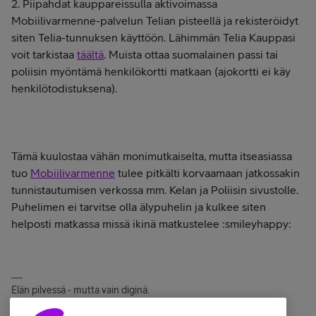
2. Piipahdat kauppareissulla aktivoimassa
Mobiilivarmenne-palvelun Telian pisteellä ja rekisteröidyt
siten Telia-tunnuksen käyttöön. Lähimmän Telia Kauppasi
voit tarkistaa
täältä
. Muista ottaa suomalainen passi tai
poliisin myöntämä henkilökortti matkaan (ajokortti ei käy
henkilötodistuksena).
Tämä kuulostaa vähän monimutkaiselta, mutta itseasiassa
tuo
Mobiilivarmenne
tulee pitkälti korvaamaan jatkossakin
tunnistautumisen verkossa mm. Kelan ja Poliisin sivustolle.
Puhelimen ei tarvitse olla älypuhelin ja kulkee siten
helposti matkassa missä ikinä matkustelee :smileyhappy:
Elän pilvessä - mutta vain diginä.