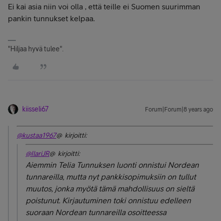
Ei kai asia niin voi olla , että teille ei Suomen suurimman
pankin tunnukset kelpaa.
"Hiljaa hyvä tulee".
kiisseli67
Forum|Forum|8 years ago
@kustaa1967
@ kirjoitti:
@IlariJR
@ kirjoitti:
Aiemmin Telia Tunnuksen luonti onnistui Nordean
tunnareilla, mutta nyt pankkisopimuksiin on tullut
muutos, jonka myötä tämä mahdollisuus on sieltä
poistunut. Kirjautuminen toki onnistuu edelleen
suoraan Nordean tunnareilla osoitteessa