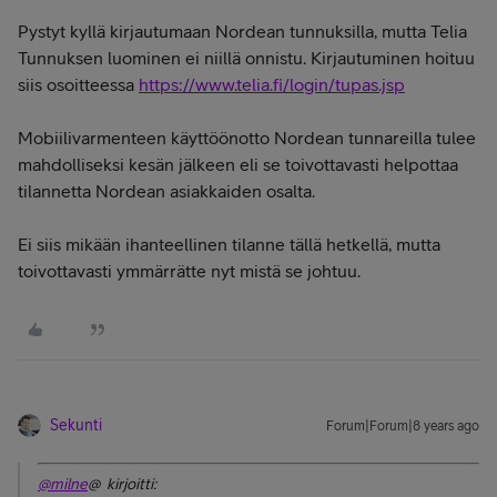
Pystyt kyllä kirjautumaan Nordean tunnuksilla, mutta Telia
Tunnuksen luominen ei niillä onnistu. Kirjautuminen hoituu
siis osoitteessa
https://www.telia.fi/login/tupas.jsp
Mobiilivarmenteen käyttöönotto Nordean tunnareilla tulee
mahdolliseksi kesän jälkeen eli se toivottavasti helpottaa
tilannetta Nordean asiakkaiden osalta.
Ei siis mikään ihanteellinen tilanne tällä hetkellä, mutta
toivottavasti ymmärrätte nyt mistä se johtuu.
Sekunti
Forum|Forum|8 years ago
@milne
@ kirjoitti: