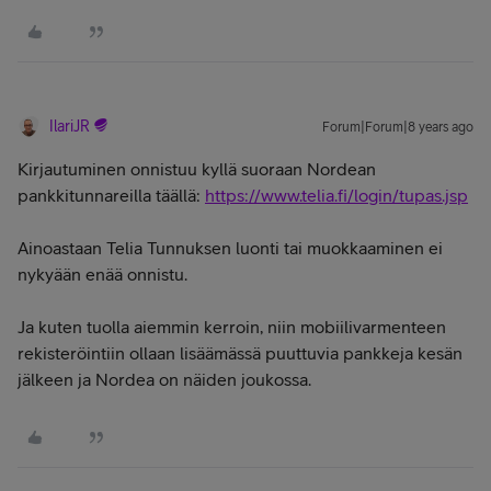
IlariJR
Forum|Forum|8 years ago
Kirjautuminen onnistuu kyllä suoraan Nordean
pankkitunnareilla täällä:
https://www.telia.fi/login/tupas.jsp
Ainoastaan Telia Tunnuksen luonti tai muokkaaminen ei
nykyään enää onnistu.
Ja kuten tuolla aiemmin kerroin, niin mobiilivarmenteen
rekisteröintiin ollaan lisäämässä puuttuvia pankkeja kesän
jälkeen ja Nordea on näiden joukossa.