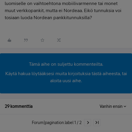
luomiselle on vaihtoehtona mobiilivarmenne tai monet
muut verkkopankit, mutta ei Nordeaa. Eikö tunnuksia voi
tosiaan luoda Nordean pankkitunnuksilla?
Tämä aihe on suljettu kommenteilta.
Käytä hakua löytääksesi muita kirjoituksia tästä aiheesta, tai
aloita uusi aihe.
29 kommenttia
Vanhin ensin
Forum|pagination.label 1 / 2