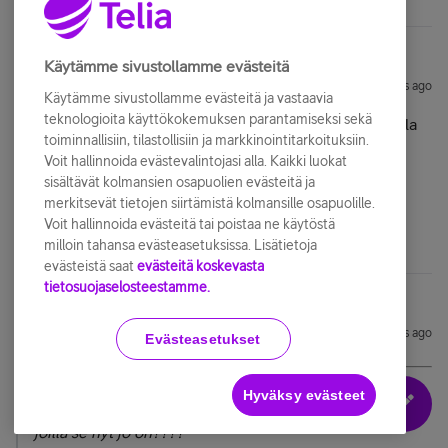
Käytämme sivustollamme evästeitä
kustaa1967
Forum|Forum|8 years ago
Käytämme sivustollamme evästeitä ja vastaavia
teknologioita käyttökokemuksen parantamiseksi sekä
Ja koska se Telia-tunnus lakkaa toimimasta niiltäkin , joilla
toiminnallisiin, tilastollisiin ja markkinointitarkoituksiin.
se nyt jo on????
Voit hallinnoida evästevalintojasi alla. Kaikki luokat
sisältävät kolmansien osapuolien evästeitä ja
merkitsevät tietojen siirtämistä kolmansille osapuolille.
"Hiljaa hyvä tulee".
Voit hallinnoida evästeitä tai poistaa ne käytöstä
milloin tahansa evästeasetuksissa. Lisätietoja
evästeistä saat
evästeitä koskevasta
tietosuojaselosteestamme.
Sekunti
Forum|Forum|8 years ago
Evästeasetukset
@kustaa1967
@ kirjoitti:
Hyväksy evästeet
Ja koska se Telia-tunnus lakkaa toimimasta niiltäkin ,
joilla se nyt jo on????