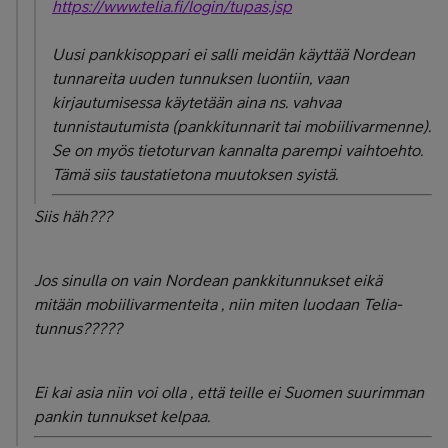
https://www.telia.fi/login/tupas.jsp
Uusi pankkisoppari ei salli meidän käyttää Nordean
tunnareita uuden tunnuksen luontiin, vaan
kirjautumisessa käytetään aina ns. vahvaa
tunnistautumista (pankkitunnarit tai mobiilivarmenne).
Se on myös tietoturvan kannalta parempi vaihtoehto.
Tämä siis taustatietona muutoksen syistä.
Siis häh???
Jos sinulla on vain Nordean pankkitunnukset eikä
mitään mobiilivarmenteita , niin miten luodaan Telia-
tunnus?????
Ei kai asia niin voi olla , että teille ei Suomen suurimman
pankin tunnukset kelpaa.