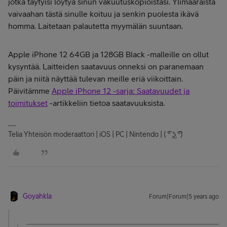
jotka täytyisi löytyä sinun vakuutuskopioistasi. Ylimääräistä
vaivaahan tästä sinulle koituu ja senkin puolesta ikävä
homma. Laitetaan palautetta myymälän suuntaan.
Apple iPhone 12 64GB ja 128GB Black -malleille on ollut
kysyntää. Laitteiden saatavuus onneksi on paranemaan
päin ja niitä näyttää tulevan meille eriä viikoittain.
Päivitämme
Apple iPhone 12 -sarja: Saatavuudet ja
toimitukset
-artikkeliin tietoa saatavuuksista.
Telia Yhteisön moderaattori | iOS | PC | Nintendo | ( ͡° ͜ʖ ͡°)
Goyahkla
Forum|Forum|5 years ago