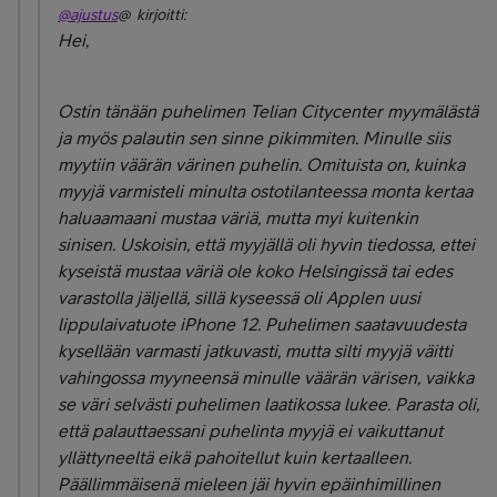
@ajustus
@ kirjoitti:
Hei,
Ostin tänään puhelimen Telian Citycenter myymälästä
ja myös palautin sen sinne pikimmiten. Minulle siis
myytiin väärän värinen puhelin. Omituista on, kuinka
myyjä varmisteli minulta ostotilanteessa monta kertaa
haluaamaani mustaa väriä, mutta myi kuitenkin
sinisen. Uskoisin, että myyjällä oli hyvin tiedossa, ettei
kyseistä mustaa väriä ole koko Helsingissä tai edes
varastolla jäljellä, sillä kyseessä oli Applen uusi
lippulaivatuote iPhone 12. Puhelimen saatavuudesta
kysellään varmasti jatkuvasti, mutta silti myyjä väitti
vahingossa myyneensä minulle väärän värisen, vaikka
se väri selvästi puhelimen laatikossa lukee. Parasta oli,
että palauttaessani puhelinta myyjä ei vaikuttanut
yllättyneeltä eikä pahoitellut kuin kertaalleen.
Päällimmäisenä mieleen jäi hyvin epäinhimillinen