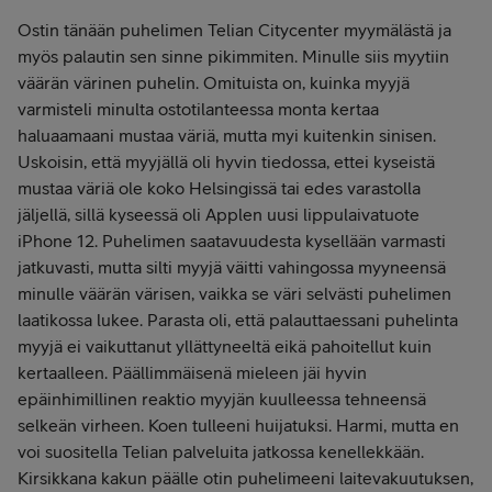
Ostin tänään puhelimen Telian Citycenter myymälästä ja
myös palautin sen sinne pikimmiten. Minulle siis myytiin
väärän värinen puhelin. Omituista on, kuinka myyjä
varmisteli minulta ostotilanteessa monta kertaa
haluaamaani mustaa väriä, mutta myi kuitenkin sinisen.
Uskoisin, että myyjällä oli hyvin tiedossa, ettei kyseistä
mustaa väriä ole koko Helsingissä tai edes varastolla
jäljellä, sillä kyseessä oli Applen uusi lippulaivatuote
iPhone 12. Puhelimen saatavuudesta kysellään varmasti
jatkuvasti, mutta silti myyjä väitti vahingossa myyneensä
minulle väärän värisen, vaikka se väri selvästi puhelimen
laatikossa lukee. Parasta oli, että palauttaessani puhelinta
myyjä ei vaikuttanut yllättyneeltä eikä pahoitellut kuin
kertaalleen. Päällimmäisenä mieleen jäi hyvin
epäinhimillinen reaktio myyjän kuulleessa tehneensä
selkeän virheen. Koen tulleeni huijatuksi. Harmi, mutta en
voi suositella Telian palveluita jatkossa kenellekkään.
Kirsikkana kakun päälle otin puhelimeeni laitevakuutuksen,