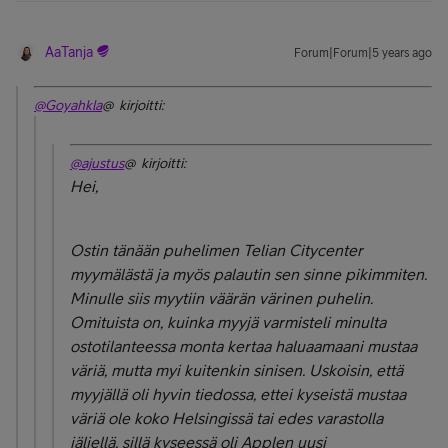
AaTanja
Forum|Forum|5 years ago
@Goyahkla
@ kirjoitti:
@ajustus
@ kirjoitti:
Hei,
Ostin tänään puhelimen Telian Citycenter
myymälästä ja myös palautin sen sinne pikimmiten.
Minulle siis myytiin väärän värinen puhelin.
Omituista on, kuinka myyjä varmisteli minulta
ostotilanteessa monta kertaa haluaamaani mustaa
väriä, mutta myi kuitenkin sinisen. Uskoisin, että
myyjällä oli hyvin tiedossa, ettei kyseistä mustaa
väriä ole koko Helsingissä tai edes varastolla
jäljellä, sillä kyseessä oli Applen uusi