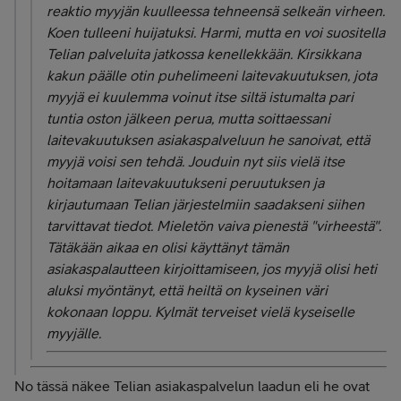
reaktio myyjän kuulleessa tehneensä selkeän virheen.
Koen tulleeni huijatuksi. Harmi, mutta en voi suositella
Telian palveluita jatkossa kenellekkään. Kirsikkana
kakun päälle otin puhelimeeni laitevakuutuksen, jota
myyjä ei kuulemma voinut itse siltä istumalta pari
tuntia oston jälkeen perua, mutta soittaessani
laitevakuutuksen asiakaspalveluun he sanoivat, että
myyjä voisi sen tehdä. Jouduin nyt siis vielä itse
hoitamaan laitevakuutukseni peruutuksen ja
kirjautumaan Telian järjestelmiin saadakseni siihen
tarvittavat tiedot. Mieletön vaiva pienestä "virheestä".
Tätäkään aikaa en olisi käyttänyt tämän
asiakaspalautteen kirjoittamiseen, jos myyjä olisi heti
aluksi myöntänyt, että heiltä on kyseinen väri
kokonaan loppu. Kylmät terveiset vielä kyseiselle
myyjälle.
No tässä näkee Telian asiakaspalvelun laadun eli he ovat