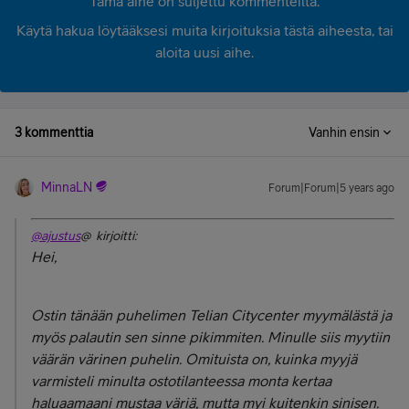
Tämä aihe on suljettu kommenteilta.
Käytä hakua löytääksesi muita kirjoituksia tästä aiheesta, tai
aloita uusi aihe.
3 kommenttia
Vanhin ensin
MinnaLN
Forum|Forum|5 years ago
@ajustus
@ kirjoitti:
Hei,
Ostin tänään puhelimen Telian Citycenter myymälästä ja
myös palautin sen sinne pikimmiten. Minulle siis myytiin
väärän värinen puhelin. Omituista on, kuinka myyjä
varmisteli minulta ostotilanteessa monta kertaa
haluaamaani mustaa väriä, mutta myi kuitenkin sinisen.