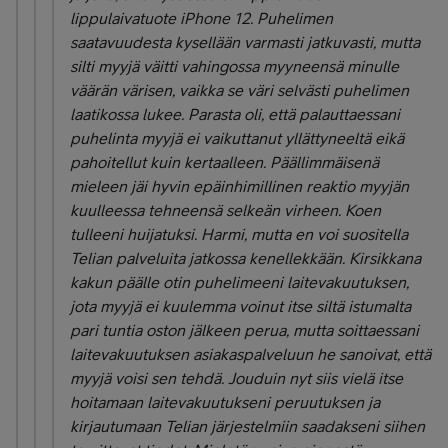
lippulaivatuote iPhone 12. Puhelimen
saatavuudesta kysellään varmasti jatkuvasti, mutta
silti myyjä väitti vahingossa myyneensä minulle
väärän värisen, vaikka se väri selvästi puhelimen
laatikossa lukee. Parasta oli, että palauttaessani
puhelinta myyjä ei vaikuttanut yllättyneeltä eikä
pahoitellut kuin kertaalleen. Päällimmäisenä
mieleen jäi hyvin epäinhimillinen reaktio myyjän
kuulleessa tehneensä selkeän virheen. Koen
tulleeni huijatuksi. Harmi, mutta en voi suositella
Telian palveluita jatkossa kenellekkään. Kirsikkana
kakun päälle otin puhelimeeni laitevakuutuksen,
jota myyjä ei kuulemma voinut itse siltä istumalta
pari tuntia oston jälkeen perua, mutta soittaessani
laitevakuutuksen asiakaspalveluun he sanoivat, että
myyjä voisi sen tehdä. Jouduin nyt siis vielä itse
hoitamaan laitevakuutukseni peruutuksen ja
kirjautumaan Telian järjestelmiin saadakseni siihen