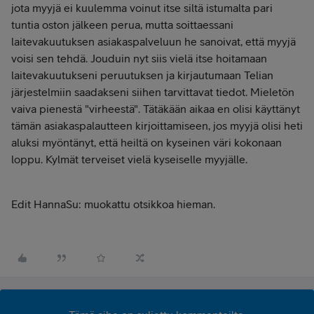
jota myyjä ei kuulemma voinut itse siltä istumalta pari
tuntia oston jälkeen perua, mutta soittaessani
laitevakuutuksen asiakaspalveluun he sanoivat, että myyjä
voisi sen tehdä. Jouduin nyt siis vielä itse hoitamaan
laitevakuutukseni peruutuksen ja kirjautumaan Telian
järjestelmiin saadakseni siihen tarvittavat tiedot. Mieletön
vaiva pienestä "virheestä". Tätäkään aikaa en olisi käyttänyt
tämän asiakaspalautteen kirjoittamiseen, jos myyjä olisi heti
aluksi myöntänyt, että heiltä on kyseinen väri kokonaan
loppu. Kylmät terveiset vielä kyseiselle myyjälle.
Edit HannaSu: muokattu otsikkoa hieman.