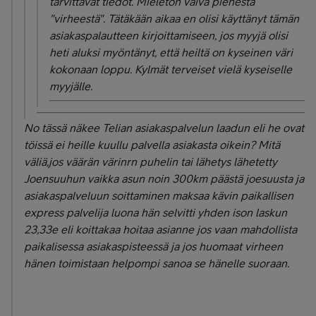
tarvittavat tiedot. Mieletön vaiva pienestä
"virheestä". Tätäkään aikaa en olisi käyttänyt tämän
asiakaspalautteen kirjoittamiseen, jos myyjä olisi
heti aluksi myöntänyt, että heiltä on kyseinen väri
kokonaan loppu. Kylmät terveiset vielä kyseiselle
myyjälle.
No tässä näkee Telian asiakaspalvelun laadun eli he ovat
töissä ei heille kuullu palvella asiakasta oikein? Mitä
väliä,jos väärän värinrn puhelin tai lähetys lähetetty
Joensuuhun vaikka asun noin 300km päästä joesuusta ja
asiakaspalveluun soittaminen maksaa kävin paikallisen
express palvelija luona hän selvitti yhden ison laskun
23,33e eli koittakaa hoitaa asianne jos vaan mahdollista
paikalisessa asiakaspisteessä ja jos huomaat virheen
hänen toimistaan helpompi sanoa se hänelle suoraan.