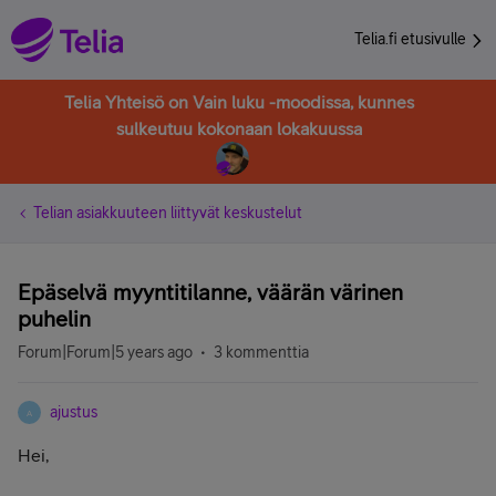
Telia.fi etusivulle
Telia Yhteisö on Vain luku -moodissa, kunnes
sulkeutuu kokonaan lokakuussa
Telian asiakkuuteen liittyvät keskustelut
Epäselvä myyntitilanne, väärän värinen
puhelin
Forum|Forum|5 years ago
3 kommenttia
ajustus
A
Hei,