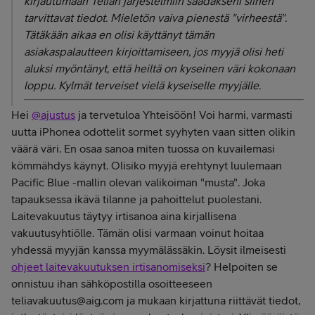
kirjautumaan Telian järjestelmiin saadakseni siihen
tarvittavat tiedot. Mieletön vaiva pienestä "virheestä".
Tätäkään aikaa en olisi käyttänyt tämän
asiakaspalautteen kirjoittamiseen, jos myyjä olisi heti
aluksi myöntänyt, että heiltä on kyseinen väri kokonaan
loppu. Kylmät terveiset vielä kyseiselle myyjälle.
Hei
@ajustus
ja tervetuloa Yhteisöön! Voi harmi, varmasti
uutta iPhonea odottelit sormet syyhyten vaan sitten olikin
väärä väri. En osaa sanoa miten tuossa on kuvailemasi
kömmähdys käynyt. Olisiko myyjä erehtynyt luulemaan
Pacific Blue -mallin olevan valikoiman "musta". Joka
tapauksessa ikävä tilanne ja pahoittelut puolestani.
Laitevakuutus täytyy irtisanoa aina kirjallisena
vakuutusyhtiölle. Tämän olisi varmaan voinut hoitaa
yhdessä myyjän kanssa myymälässäkin. Löysit ilmeisesti
ohjeet laitevakuutuksen irtisanomiseksi
? Helpoiten se
onnistuu ihan sähköpostilla osoitteeseen
teliavakuutus@aig.com ja mukaan kirjattuna riittävät tiedot,