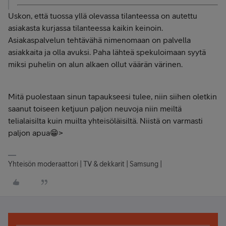
Uskon, että tuossa yllä olevassa tilanteessa on autettu
asiakasta kurjassa tilanteessa kaikin keinoin.
Asiakaspalvelun tehtävähä nimenomaan on palvella
asiakkaita ja olla avuksi. Paha lähteä spekuloimaan syytä
miksi puhelin on alun alkaen ollut väärän värinen.
Mitä puolestaan sinun tapaukseesi tulee, niin siihen oletkin
saanut toiseen ketjuun paljon neuvoja niin meiltä
telialaisilta kuin muilta yhteisöläisiltä. Niistä on varmasti
paljon apua😁>
Yhteisön moderaattori | TV & dekkarit | Samsung |