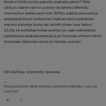
töissä ei heille kuullu palvella asiakasta oikein? Mitä
väliä,jos väärän värinrn puhelin tai lähetys lähetetty
Joensuuhun vaikka asun noin 300km päästä joesuusta ja
asiakaspalveluun soittaminen maksaa kävin paikallisen
express palvelija luona hän selvitti yhden ison laskun
23,33e eli koittakaa hoitaa asianne jos vaan mahdollista
paikalisessa asiakaspisteessä ja jos huomaat virheen hänen
toimistaan helpompi sanoa se hänelle suoraan.
Edit AaTanja: lyhennetty lainausta.
Muista että kovin vähän tarvitaan onnelliseen elämään. I only use
fossil Fuel.