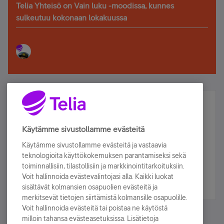
Telia Yhteisö on Vain luku -moodissa, kunnes
sulkeutuu kokonaan lokakuussa
Älä jää paitsi – osallistu ja voita!
Tilaa Telian uutiskirje ja olet mukana arvonnassa.
Käytämme sivustollamme evästeitä
Samalla saat parhaat asiakasedut suoraan
Käytämme sivustollamme evästeitä ja vastaavia
sähköpostiisi.
teknologioita käyttökokemuksen parantamiseksi sekä
toiminnallisiin, tilastollisiin ja markkinointitarkoituksiin.
Voit hallinnoida evästevalintojasi alla. Kaikki luokat
Tilaa nyt
sisältävät kolmansien osapuolien evästeitä ja
merkitsevät tietojen siirtämistä kolmansille osapuolille.
Voit hallinnoida evästeitä tai poistaa ne käytöstä
milloin tahansa evästeasetuksissa. Lisätietoja