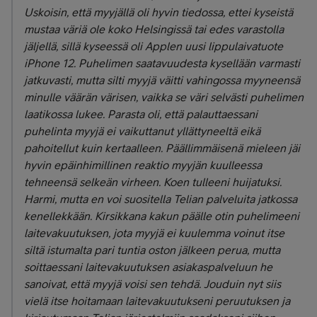
Uskoisin, että myyjällä oli hyvin tiedossa, ettei kyseistä
mustaa väriä ole koko Helsingissä tai edes varastolla
jäljellä, sillä kyseessä oli Applen uusi lippulaivatuote
iPhone 12. Puhelimen saatavuudesta kysellään varmasti
jatkuvasti, mutta silti myyjä väitti vahingossa myyneensä
minulle väärän värisen, vaikka se väri selvästi puhelimen
laatikossa lukee. Parasta oli, että palauttaessani
puhelinta myyjä ei vaikuttanut yllättyneeltä eikä
pahoitellut kuin kertaalleen. Päällimmäisenä mieleen jäi
hyvin epäinhimillinen reaktio myyjän kuulleessa
tehneensä selkeän virheen. Koen tulleeni huijatuksi.
Harmi, mutta en voi suositella Telian palveluita jatkossa
kenellekkään. Kirsikkana kakun päälle otin puhelimeeni
laitevakuutuksen, jota myyjä ei kuulemma voinut itse
siltä istumalta pari tuntia oston jälkeen perua, mutta
soittaessani laitevakuutuksen asiakaspalveluun he
sanoivat, että myyjä voisi sen tehdä. Jouduin nyt siis
vielä itse hoitamaan laitevakuutukseni peruutuksen ja