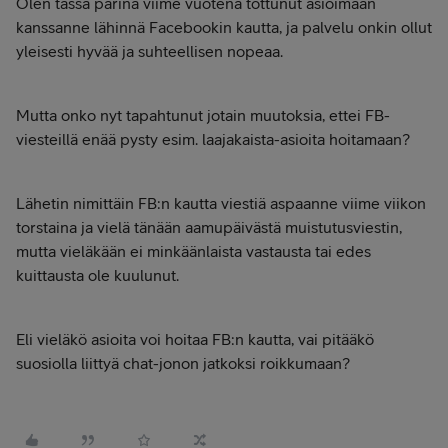
Olen tässä parina viime vuotena tottunut asioimaan
kanssanne lähinnä Facebookin kautta, ja palvelu onkin ollut
yleisesti hyvää ja suhteellisen nopeaa.
Mutta onko nyt tapahtunut jotain muutoksia, ettei FB-
viesteillä enää pysty esim. laajakaista-asioita hoitamaan?
Lähetin nimittäin FB:n kautta viestiä aspaanne viime viikon
torstaina ja vielä tänään aamupäivästä muistutusviestin,
mutta vieläkään ei minkäänlaista vastausta tai edes
kuittausta ole kuulunut.
Eli vieläkö asioita voi hoitaa FB:n kautta, vai pitääkö
suosiolla liittyä chat-jonon jatkoksi roikkumaan?