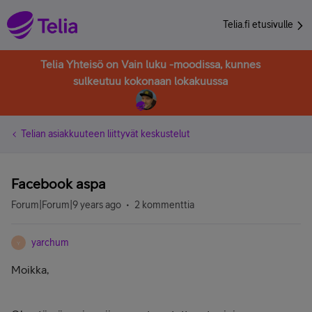
Telia.fi etusivulle
Telia Yhteisö on Vain luku -moodissa, kunnes
sulkeutuu kokonaan lokakuussa
Telian asiakkuuteen liittyvät keskustelut
Facebook aspa
Forum|Forum|9 years ago
2 kommenttia
yarchum
Y
Moikka,