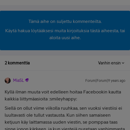
Tämä aihe on suljettu kommenteilta.
Käytä hakua löytääksesi muita kirjoituksia tästä aiheesta, tai
aloita uusi aihe.
2 kommenttia
Vanhin ensin
MiaSL
Forum|Forum|9 years ago
Kyllä ilman muuta voit edelleen hoitaa Facebookin kautta
kaikkia liittymäasioita :smileyhappy:
Siellä on ollut viime viikolla ruuhkaa, sen vuoksi viestiisi ei
luultavasti ole tullut vastausta. Kun siihen samaiseen
ketjuun käy laittamassa uuden viestin, se pomppaa taas
sinne jonon kärkeen, ja kun viestejä puretaan vanhimmasta