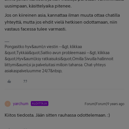
uusimpaan, käsittelyaika pitenee.
Jos on kiireinen asia, kannattaa ilman muuta ottaa chatilla
yhteyttä, mutta jos ehdit vielä hetkisen odottamaan, niin
vastaus facessa tulee varmasti.
Pongasitko hyv&auml;n viestin --&gt; klikkaa
&quot;Tykkää&quot;Saitko avun probleemaasi --&gt; klikkaa
&quot;Hyv&auml;ksy ratkaisuksi&quot;Omilla Sivuilla hallinnoit
liittymi&auml;si ja palveluitasi milloin tahansa. Chat-yhteys
asiakaspalveluumme 24/7&nbsp;
yarchum
ALOITTAJA
Forum|Forum|9 years ago
Y
Kiitos tiedosta. Jään sitten rauhassa odottelemaan. :)