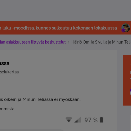
in luku -moodissa, kunnes sulkeutuu kokonaan lokakuussa
ian asiakkuuteen liittyvät keskustelut
Häiriö Omilla Sivuilla ja Minun Tel
assa
tselukertaa
tus oikein ja Minun Teliassa ei myöskään.
emmista.