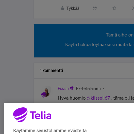
Tykkää
Tämä aihe on 
Käytä hakua löytääksesi muita kirjo
1 kommentti
EssiJn
Ex-telialainen
Hyvä huomio
@kiisseli67
, tämä oli 
korjauksessa ja tiedote on lisätty
tä
Tykkää
Käytämme sivustollamme evästeitä