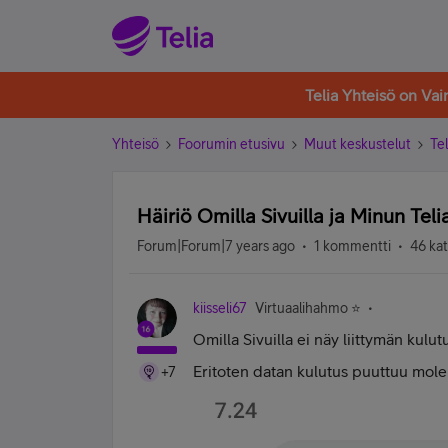
Telia Yhteisö on Va
Yhteisö
Foorumin etusivu
Muut keskustelut
Tel
Häiriö Omilla Sivuilla ja Minun Teli
Forum|Forum|7 years ago
1 kommentti
46 ka
kiisseli67
Virtuaalihahmo ⭐️
Omilla Sivuilla ei näy liittymän kulu
Eritoten datan kulutus puuttuu mol
+7