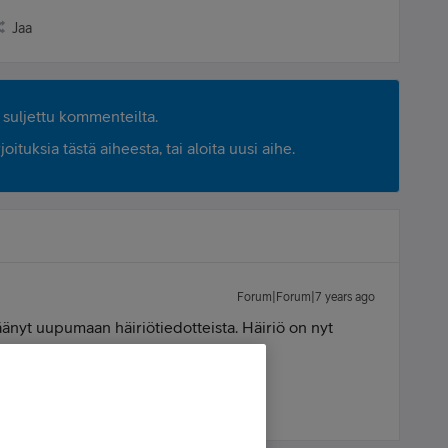
Jaa
suljettu kommenteilta.
ituksia tästä aiheesta, tai aloita uusi aihe.
Forum|Forum|7 years ago
jäänyt uupumaan häiriötiedotteista. Häiriö on nyt
nne
:smileyhappy: