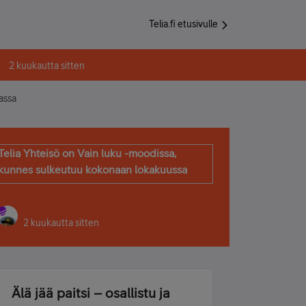
Telia.fi etusivulle
2 kuukautta sitten
iassa
Telia Yhteisö on Vain luku -moodissa,
kunnes sulkeutuu kokonaan lokakuussa
2 kuukautta sitten
Älä jää paitsi – osallistu ja