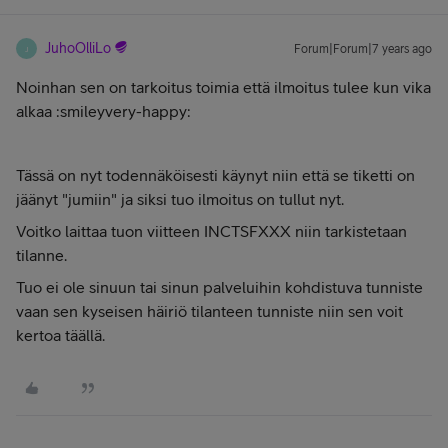
JuhoOlliLo
Forum|Forum|7 years ago
J
Noinhan sen on tarkoitus toimia että ilmoitus tulee kun vika
alkaa :smileyvery-happy:
Tässä on nyt todennäköisesti käynyt niin että se tiketti on
jäänyt "jumiin" ja siksi tuo ilmoitus on tullut nyt.
Voitko laittaa tuon viitteen INCTSFXXX niin tarkistetaan
tilanne.
Tuo ei ole sinuun tai sinun palveluihin kohdistuva tunniste
vaan sen kyseisen häiriö tilanteen tunniste niin sen voit
kertoa täällä.