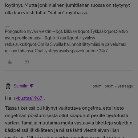
löytänyt. Mutta jonkinlainen jumitilahan tuossa on täytynyt
olla kun viesti tullut "vähän" myöhässä.
Pongasitko hyvän viestin --&gt; klikkaa &quot;Tykkää&quot;Saitko
avun probleemaasi --&gt; klikkaa &quot;Hyväksy
ratkaisuksi&quot;Omilla Sivuilla hallinnoit liittymiäsi ja palveluitasi
milloin tahansa. Chat-yhteys asiakaspalveluumme 24/7
Samiilm
Forum|Forum|7 years ago
Hei
@kustaa1967
,
Tässä tiketissä oli käynyt valitettava ongelma, ettei tieto
ongelman poistumisesta ollut saapunut perille tiedotusta
varten. Tämä ja muutamia muita vastaavia tikettejä suljettiin
käsipelissä jälkikäteen ja näistä lähti viestit aivan liian
myöhään. Ollaan tehty näiden ongelmien osalta jo kasa