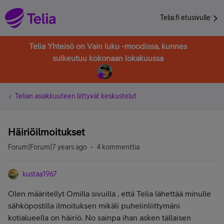
Telia.fi etusivulle
Telia Yhteisö on Vain luku -moodissa, kunnes
sulkeutuu kokonaan lokakuussa
Telian asiakkuuteen liittyvät keskustelut
Häiriöilmoitukset
Forum|Forum|7 years ago
4 kommenttia
kustaa1967
Olen määritellyt Omilla sivuilla , että Telia lähettää minulle
sähköpostilla ilmoituksen mikäli puhelinliittymäni
kotialueella on häiriö. No sainpa ihan asken tällaisen