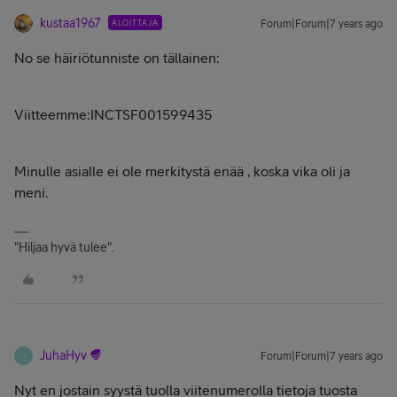
kustaa1967
ALOITTAJA
Forum|Forum|7 years ago
No se häiriötunniste on tällainen:
Viitteemme:INCTSF001599435
Minulle asialle ei ole merkitystä enää , koska vika oli ja
meni.
"Hiljaa hyvä tulee".
JuhaHyv
Forum|Forum|7 years ago
J
Nyt en jostain syystä tuolla viitenumerolla tietoja tuosta