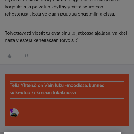
korjauksia ja palvelun käyttäytymistä seurataan
tehostetusti, jotta voidaan puuttua ongelmiin ajoissa.
Toivottavasti viestit tulevat sinulle jatkossa ajallaan, vaikkei
näitä viestejä kenelläkään toivoisi :)
Telia Yhteisö on Vain luku -moodissa, kunnes
sulkeutuu kokonaan lokakuussa