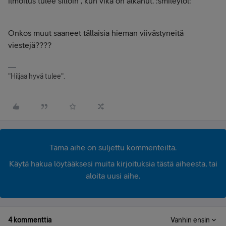
ilmoitus tulee silloin , kun vika on alkanut. :smileylol:
Onkos muut saaneet tällaisia hieman viivästyneitä
viestejä????
"Hiljaa hyvä tulee".
Tämä aihe on suljettu kommenteilta.
Käytä hakua löytääksesi muita kirjoituksia tästä aiheesta, tai
aloita uusi aihe.
4 kommenttia
Vanhin ensin