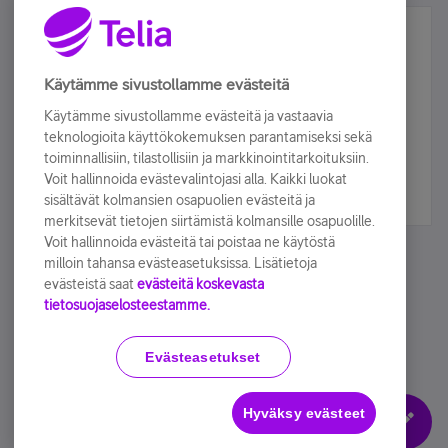
Älä jää paitsi – osallistu ja voita!
Tilaa Telian uutiskirje ja olet mukana arvonnassa.
Käytämme sivustollamme evästeitä
Samalla saat parhaat asiakasedut suoraan
Käytämme sivustollamme evästeitä ja vastaavia
sähköpostiisi.
teknologioita käyttökokemuksen parantamiseksi sekä
toiminnallisiin, tilastollisiin ja markkinointitarkoituksiin.
Voit hallinnoida evästevalintojasi alla. Kaikki luokat
Tilaa nyt
sisältävät kolmansien osapuolien evästeitä ja
merkitsevät tietojen siirtämistä kolmansille osapuolille.
Voit hallinnoida evästeitä tai poistaa ne käytöstä
milloin tahansa evästeasetuksissa. Lisätietoja
evästeistä saat
evästeitä koskevasta
tietosuojaselosteestamme.
Käyttöehdot
Accessibility statement
Evästeasetukset
Hyväksy evästeet
Evästeasetukset