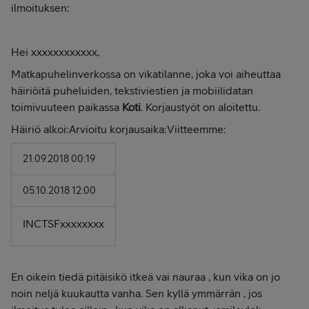
ilmoituksen:
Hei xxxxxxxxxxxx,
Matkapuhelinverkossa on vikatilanne, joka voi aiheuttaa
häiriöitä puheluiden, tekstiviestien ja mobiilidatan
toimivuuteen paikassa
Koti
. Korjaustyöt on aloitettu.
Häiriö alkoi:Arvioitu korjausaika:Viitteemme:
21.09.2018 00:19
05.10.2018 12:00
INCTSFxxxxxxxx
En oikein tiedä pitäisikö itkeä vai nauraa , kun vika on jo
noin neljä kuukautta vanha. Sen kyllä ymmärrän , jos