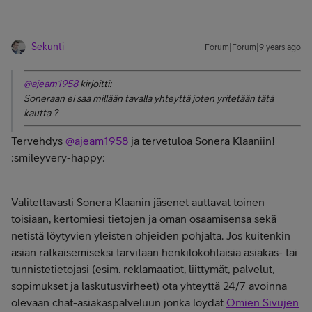
Sekunti
Forum|Forum|9 years ago
@ajeam1958
kirjoitti:
Soneraan ei saa millään tavalla yhteyttä joten yritetään tätä
kautta ?
Tervehdys
@ajeam1958
ja tervetuloa Sonera Klaaniin!
:smileyvery-happy:
Valitettavasti Sonera Klaanin jäsenet auttavat toinen
toisiaan, kertomiesi tietojen ja oman osaamisensa sekä
netistä löytyvien yleisten ohjeiden pohjalta. Jos kuitenkin
asian ratkaisemiseksi tarvitaan henkilökohtaisia asiakas- tai
tunnistetietojasi (esim. reklamaatiot, liittymät, palvelut,
sopimukset ja laskutusvirheet) ota yhteyttä 24/7 avoinna
olevaan chat-asiakaspalveluun jonka löydät
Omien Sivujen