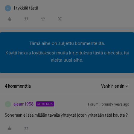
1 tykkää tästä
P
Tämä aihe on suljettu kommenteilta.
Käytä hakua löytääksesi muita kirjoituksia tästä aiheesta, tai
aloita uusi aihe.
4 kommenttia
Vanhin ensin
ajeam1958
ALOITTAJA
Forum|Forum|9 years ago
A
Soneraan ei saa millään tavalla yhteyttä joten yritetään tätä kautta ?