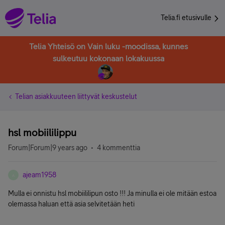
Telia.fi etusivulle
Telia Yhteisö on Vain luku -moodissa, kunnes
sulkeutuu kokonaan lokakuussa
Telian asiakkuuteen liittyvät keskustelut
hsl mobiililippu
Forum|Forum|9 years ago
4 kommenttia
ajeam1958
A
Mulla ei onnistu hsl mobiililipun osto !!! Ja minulla ei ole mitään estoa
olemassa haluan että asia selvitetään heti