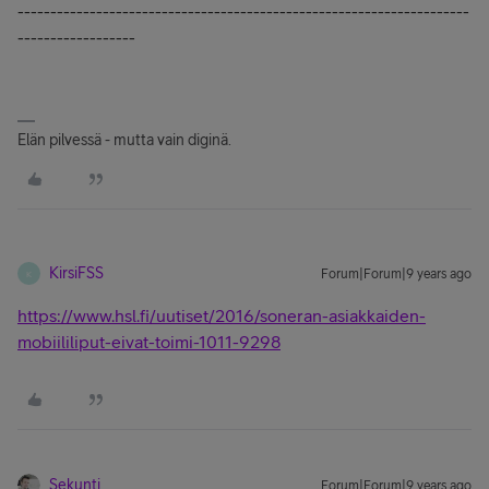
---------------------------------------------------------------------
------------------
Elän pilvessä - mutta vain diginä.
KirsiFSS
Forum|Forum|9 years ago
K
https://www.hsl.fi/uutiset/2016/soneran-asiakkaiden-
mobiililiput-eivat-toimi-1011-9298
Sekunti
Forum|Forum|9 years ago