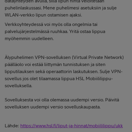
datayhteyden avulla, sillä lipun hinta veloitetaan
puhelinlaskussasi. Mene puhelimesi asetuksiin ja sulje
WLAN-verkko lipun ostamisen ajaksi.
Verkkoyhteydessä voi myös olla ongelmia tai
palvelujärjestelmässä ruuhkaa. Yritä ostaa lippua
myöhemmin uudelleen.
Älypuhelimen VPN-sovelluksen (Virtual Private Network)
päälläolo voi estää liittymän tunnistuksen ja siten
lipputilauksen sekä operaattorin laskutuksen. Sulje VPN-
sovellus jos olet tilaamassa lippua HSL Mobiililippu-
sovelluksella.
Sovelluksesta voi olla olemassa uudempi versio. Päivitä
sovelluksen uudempi versio sovelluskaupasta.
Lähde:
https://www.hsl.fi/liput-ja-hinnat/mobiililippu/ukk