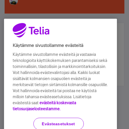
Älä jää paitsi – osallistu ja voita!
Tilaa Telian uutiskirje ja olet mukana arvonnassa.
Käytämme sivustollamme evästeitä
Samalla saat parhaat asiakasedut suoraan
Käytämme sivustollamme evästeitä ja vastaavia
sähköpostiisi.
teknologioita käyttökokemuksen parantamiseksi sekä
toiminnallisiin, tilastollisiin ja markkinointitarkoituksiin.
Voit hallinnoida evästevalintojasi alla. Kaikki luokat
Tilaa nyt
sisältävät kolmansien osapuolien evästeitä ja
merkitsevät tietojen siirtämistä kolmansille osapuolille.
Voit hallinnoida evästeitä tai poistaa ne käytöstä
milloin tahansa evästeasetuksissa. Lisätietoja
evästeistä saat
evästeitä koskevasta
tietosuojaselosteestamme.
Käyttöehdot
Accessibility statement
Evästeasetukset