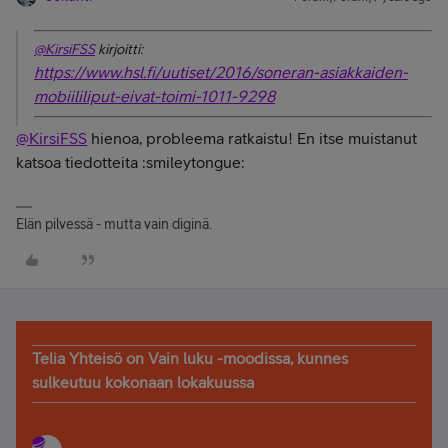
@KirsiFSS
kirjoitti:
https://www.hsl.fi/uutiset/2016/soneran-asiakkaiden-
mobiililiput-eivat-toimi-1011-9298
@KirsiFSS
hienoa, probleema ratkaistu! En itse muistanut
katsoa tiedotteita :smileytongue:
Elän pilvessä - mutta vain diginä.
Telia Yhteisö on Vain luku -moodissa, kunnes
sulkeutuu kokonaan lokakuussa