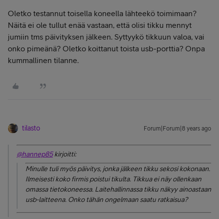
Oletko testannut toisella koneella lähteekö toimimaan?
Näitä ei ole tullut enää vastaan, että olisi tikku mennyt
jumiin tms päivityksen jälkeen. Syttyykö tikkuun valoa, vai
onko pimeänä? Oletko koittanut toista usb-porttia? Onpa
kummallinen tilanne.
tilasto
Forum|Forum|8 years ago
@hannep85
kirjoitti:
Minulle tuli myös päivitys, jonka jälkeen tikku sekosi kokonaan.
Ilmeisesti koko firmis poistui tikulta. Tikkua ei näy ollenkaan
omassa tietokoneessa. Laitehallinnassa tikku näkyy ainoastaan
usb-laitteena. Onko tähän ongelmaan saatu ratkaisua?