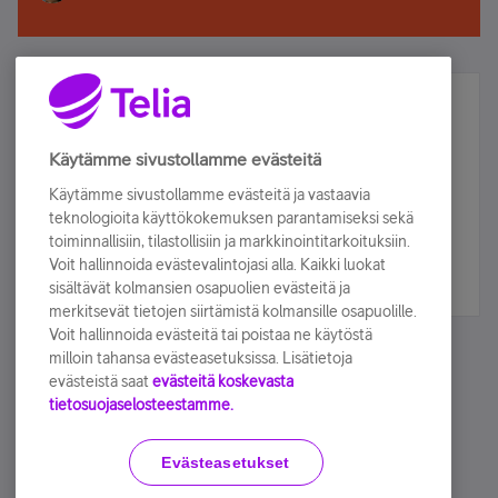
Älä jää paitsi – osallistu ja voita!
Tilaa Telian uutiskirje ja olet mukana arvonnassa.
Käytämme sivustollamme evästeitä
Samalla saat parhaat asiakasedut suoraan
Käytämme sivustollamme evästeitä ja vastaavia
sähköpostiisi.
teknologioita käyttökokemuksen parantamiseksi sekä
toiminnallisiin, tilastollisiin ja markkinointitarkoituksiin.
Voit hallinnoida evästevalintojasi alla. Kaikki luokat
Tilaa nyt
sisältävät kolmansien osapuolien evästeitä ja
merkitsevät tietojen siirtämistä kolmansille osapuolille.
Voit hallinnoida evästeitä tai poistaa ne käytöstä
milloin tahansa evästeasetuksissa. Lisätietoja
evästeistä saat
evästeitä koskevasta
tietosuojaselosteestamme.
Käyttöehdot
Accessibility statement
Evästeasetukset