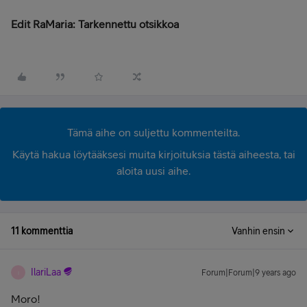
Edit RaMaria: Tarkennettu otsikkoa
Tämä aihe on suljettu kommenteilta.
Käytä hakua löytääksesi muita kirjoituksia tästä aiheesta, tai
aloita uusi aihe.
11 kommenttia
Vanhin ensin
IlariLaa
Forum|Forum|9 years ago
I
Moro!