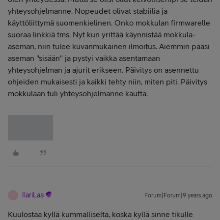
yhteysohjelmanne. Nopeudet olivat stabiilia ja
käyttöliittymä suomenkielinen. Onko mokkulan firmwarelle
suoraa linkkiä tms. Nyt kun yrittää käynnistää mokkula-
aseman, niin tulee kuvanmukainen ilmoitus. Aiemmin pääsi
aseman "sisään" ja pystyi vaikka asentamaan
yhteysohjelman ja ajurit erikseen. Päivitys on asennettu
ohjeiden mukaisesti ja kaikki tehty niin, miten piti. Päivitys
mokkulaan tuli yhteysohjelmanne kautta.
IlariLaa
Forum|Forum|9 years ago
I
Kuulostaa kyllä kummalliselta, koska kyllä sinne tikulle