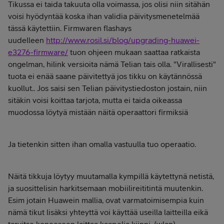
Tikussa ei taida takuuta olla voimassa, jos olisi niin sitähän
voisi hyödyntää koska ihan validia päivitysmenetelmää
tässä käytettiin. Firmwaren flashays
uudelleen
http://www.rosil.si/blog/upgrading-huawei-
e3276-firmware/
tuon ohjeen mukaan saattaa ratkaista
ongelman, hilink versioita nämä Telian tais olla. "Virallisesti"
tuota ei enää saane päivitettyä jos tikku on käytännössä
kuollut.. Jos saisi sen Telian päivitystiedoston jostain, niin
sitäkin voisi koittaa tarjota, mutta ei taida oikeassa
muodossa löytyä mistään näitä operaattori firmiksiä
Ja tietenkin sitten ihan omalla vastuulla tuo operaatio.
Näitä tikkuja löytyy muutamalla kympillä käytettynä netistä,
ja suosittelisin harkitsemaan mobiilireititintä muutenkin.
Esim jotain Huawein mallia, ovat varmatoimisempia kuin
nämä tikut lisäksi yhteyttä voi käyttää useilla laitteilla eikä
tarvitse koneeseen laittaa kaapelia kiinni. (wlan)