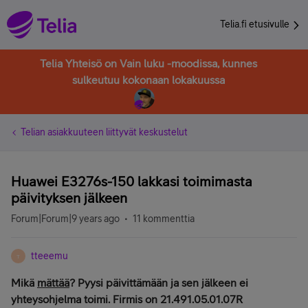
Telia.fi etusivulle
Telia Yhteisö on Vain luku -moodissa, kunnes
sulkeutuu kokonaan lokakuussa
Telian asiakkuuteen liittyvät keskustelut
Huawei E3276s-150 lakkasi toimimasta
päivityksen jälkeen
Forum|Forum|9 years ago
11 kommenttia
tteeemu
T
Mikä
mättää
? Pyysi päivittämään ja sen jälkeen ei
yhteysohjelma toimi. Firmis on 21.491.05.01.07R