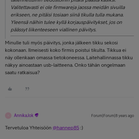
Valitettavasti ei ole firmwareja jaossa meidän sivuilla
erikseen, ne pitäisi tosiaan siinä tikulla tulla mukana.
Yleensä näihin tulee kyllä korjauspäivitykset, jos on
päässyt liikenteeseen viallinen päivitys.
Minulle tuli myös päivitys, jonka jälkeen tikku sekosi
kokonaan. Ilmeisesti koko firmis poistui tikulta. Tikkua ei
näy ollenkaan omassa tietokoneessa. Laitehallinnassa tikku
näkyy ainoastaan usb-laitteena. Onko tähän ongelmaan
saatu ratkaisua?
AnnikaJok
Forum|Forum|8 years ago
A
Tervetuloa Yhteisöön
@hannep85
:)