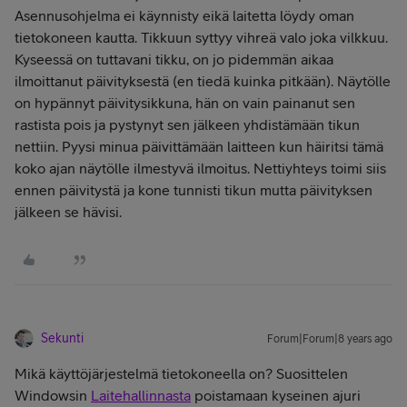
Asennusohjelma ei käynnisty eikä laitetta löydy oman
tietokoneen kautta. Tikkuun syttyy vihreä valo joka vilkkuu.
Kyseessä on tuttavani tikku, on jo pidemmän aikaa
ilmoittanut päivityksestä (en tiedä kuinka pitkään). Näytölle
on hypännyt päivitysikkuna, hän on vain painanut sen
rastista pois ja pystynyt sen jälkeen yhdistämään tikun
nettiin. Pyysi minua päivittämään laitteen kun häiritsi tämä
koko ajan näytölle ilmestyvä ilmoitus. Nettiyhteys toimi siis
ennen päivitystä ja kone tunnisti tikun mutta päivityksen
jälkeen se hävisi.
Sekunti
Forum|Forum|8 years ago
Mikä käyttöjärjestelmä tietokoneella on? Suosittelen
Windowsin
Laitehallinnasta
poistamaan kyseinen ajuri