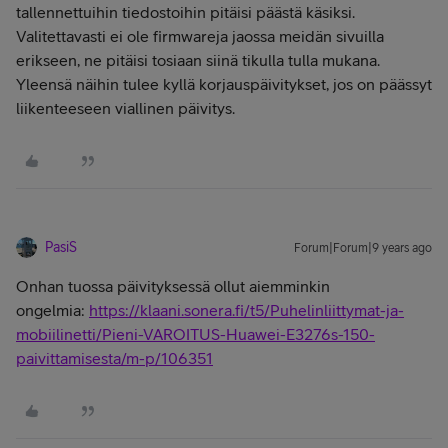
tallennettuihin tiedostoihin pitäisi päästä käsiksi.
Valitettavasti ei ole firmwareja jaossa meidän sivuilla
erikseen, ne pitäisi tosiaan siinä tikulla tulla mukana.
Yleensä näihin tulee kyllä korjauspäivitykset, jos on päässyt
liikenteeseen viallinen päivitys.
PasiS
Forum|Forum|9 years ago
Onhan tuossa päivityksessä ollut aiemminkin
ongelmia:
https://klaani.sonera.fi/t5/Puhelinliittymat-ja-
mobiilinetti/Pieni-VAROITUS-Huawei-E3276s-150-
paivittamisesta/m-p/106351