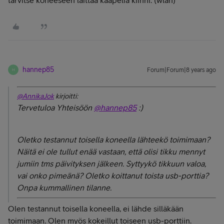
hannep85
Forum|Forum|8 years ago
H
@AnnikaJok
kirjoitti:
Tervetuloa Yhteisöön
@hannep85
:)
Oletko testannut toisella koneella lähteekö toimimaan?
Näitä ei ole tullut enää vastaan, että olisi tikku mennyt
jumiin tms päivityksen jälkeen. Syttyykö tikkuun valoa,
vai onko pimeänä? Oletko koittanut toista usb-porttia?
Onpa kummallinen tilanne.
Olen testannut toisella koneella, ei lähde silläkään
toimimaan. Olen myös kokeillut toiseen usb-porttiin.