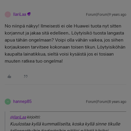
IlariLaa
Forum|Forum|9 years ago
I
No niinpä näkyy! Ilmeisesti ei ole Huawei tuota nyt sitten
korjannut ja jakaa sitä edelleen.. Löytyisikö tuosta langasta
apua tähän ongelmaan? Voipi olla vähän vaikea, jos siihen
korjaukseen tarvitsee kokonaan toisen tikun. Löytyisiköhän
kaupalta lainatikkua, sieltä voisi kysäistä jos ei tosiaan
muuten ratkea tuo ongelma!
hannep85
Forum|Forum|8 years ago
H
@IlariLaa
kirjoitti:
Kuulostaa kyllä kummalliselta, koska kyllä sinne tikulle
tallennettuihin tiedostoihin pitäisi päästä käsiksi.