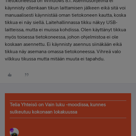
Tietokoneessa on Windows 8.1. Asennusohjelma ei
käynnisty ollenkaan tikun laittamisen jälkeen eikä sitä voi
manuaalisesti käynnistää oman tietokoneen kautta, koska
tikkua ei näy siellä. Laitehallinnassa tikku näkyy USB-
laitteissa, mutta ei muissa kohdissa. Olen käyttänyt tikkua
myös toisessa tietokoneessa, johon ohjelmistoa ei ole
koskaan asennettu. Ei käynnisty asennus siinäkään eikä
tikkua näy asemana omassa tietokoneessa. Vihreä valo
vilkkuu tikussa mutta mitään muuta ei tapahdu.
Telia Yhteisö on Vain luku -moodissa, kunnes
sulkeutuu kokonaan lokakuussa