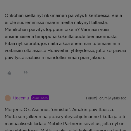
Onkohan siellä nyt rikkinäinen päivitys liikenteessä. Vielä
ei ole suuremmissa määrin meillä näkynyt tällaista.
Meniköhän päivitys loppuun oikein? Varmaan voisi
ensimmäisenä temppuna kokeilla uudelleenasennusta.
Pitää nyt seurata, jos näitä alkaa enemmän tulemaan niin
voitaisiin olla asiasta Huaweihin yhteydessä, jotta korjaavaa
päivitystä saataisiin mahdollisimman pian jakoon.
tteeemu
ALOITTAJA
Forum|Forum|9 years ago
T
Morjens. Ok. Asennus "onnistui". Ainakin päivittäessä.
Mutta sen jälkeen häippäsi yhteysohjelmanne tikulta ja piti
manuaalisesti ladata Mobile Partnerin sovellus, jolla nytkin
olen yhteydessä. Mutta se olisi ollut kelvollisempi se teidän