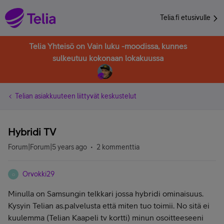
Telia.fi etusivulle
Telia Yhteisö on Vain luku -moodissa, kunnes
sulkeutuu kokonaan lokakuussa
Telian asiakkuuteen liittyvät keskustelut
Hybridi TV
Forum|Forum|5 years ago
2 kommenttia
Orvokki29
O
Minulla on Samsungin telkkari jossa hybridi ominaisuus.
Kysyin Telian as.palvelusta että miten tuo toimii. No sitä ei
kuulemma (Telian Kaapeli tv kortti) minun osoitteeseeni