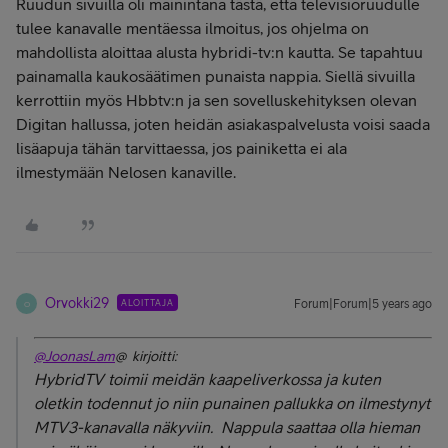
Ruudun sivuilla oli mainintana tästä, että t
elevisioruudulle
tulee kanavalle mentäessa ilmoitus, jos ohjelma on
mahdollista aloittaa alusta hybridi-tv:n kautta. Se tapahtuu
painamalla kaukosäätimen punaista nappia. Siellä sivuilla
kerrottiin myös Hbbtv:n ja sen sovelluskehityksen olevan
Digitan hallussa, joten heidän asiakaspalvelusta voisi saada
lisäapuja tähän tarvittaessa, jos painiketta ei ala
ilmestymään Nelosen kanaville.
Orvokki29
ALOITTAJA
Forum|Forum|5 years ago
O
@JoonasLam
@ kirjoitti:
HybridTV toimii meidän kaapeliverkossa ja kuten
oletkin todennut jo niin punainen pallukka on ilmestynyt
MTV3-kanavalla näkyviin. Nappula saattaa olla hieman