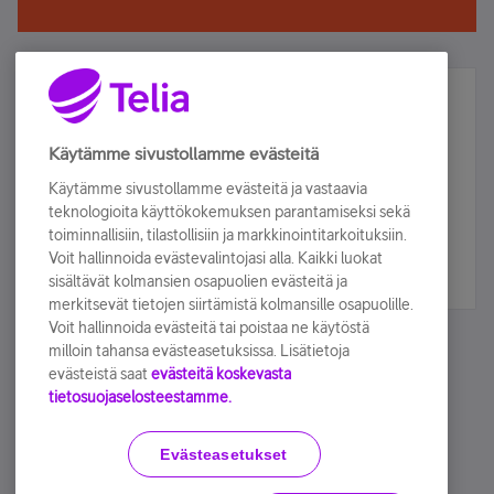
Älä jää paitsi – osallistu ja voita!
Tilaa Telian uutiskirje ja olet mukana arvonnassa.
Käytämme sivustollamme evästeitä
Samalla saat parhaat asiakasedut suoraan
Käytämme sivustollamme evästeitä ja vastaavia
sähköpostiisi.
teknologioita käyttökokemuksen parantamiseksi sekä
toiminnallisiin, tilastollisiin ja markkinointitarkoituksiin.
Voit hallinnoida evästevalintojasi alla. Kaikki luokat
Tilaa nyt
sisältävät kolmansien osapuolien evästeitä ja
merkitsevät tietojen siirtämistä kolmansille osapuolille.
Voit hallinnoida evästeitä tai poistaa ne käytöstä
milloin tahansa evästeasetuksissa. Lisätietoja
evästeistä saat
evästeitä koskevasta
tietosuojaselosteestamme.
Käyttöehdot
Accessibility statement
Evästeasetukset