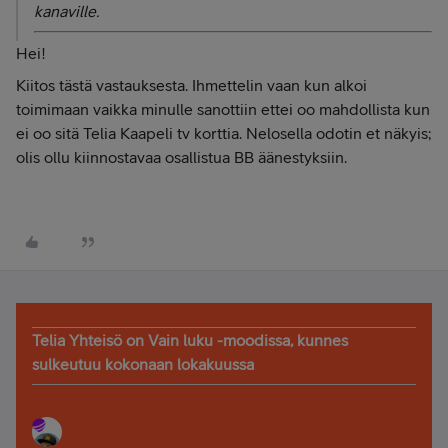
kanaville.
Hei!
Kiitos tästä vastauksesta. Ihmettelin vaan kun alkoi
toimimaan vaikka minulle sanottiin ettei oo mahdollista kun
ei oo sitä Telia Kaapeli tv korttia. Nelosella odotin et näkyis;
olis ollu kiinnostavaa osallistua BB äänestyksiin.
Telia Yhteisö on Vain luku -moodissa, kunnes
sulkeutuu kokonaan lokakuussa