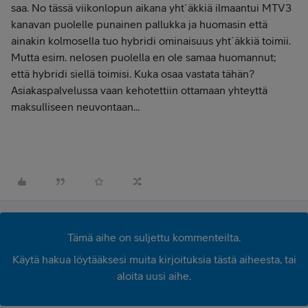
saa. No tässä viikonlopun aikana yht´äkkiä ilmaantui MTV3
kanavan puolelle punainen pallukka ja huomasin että
ainakin kolmosella tuo hybridi ominaisuus yht´äkkiä toimii.
Mutta esim. nelosen puolella en ole samaa huomannut;
että hybridi siellä toimisi. Kuka osaa vastata tähän?
Asiakaspalvelussa vaan kehotettiin ottamaan yhteyttä
maksulliseen neuvontaan...
Tämä aihe on suljettu kommenteilta.
Käytä hakua löytääksesi muita kirjoituksia tästä aiheesta, tai
aloita uusi aihe.