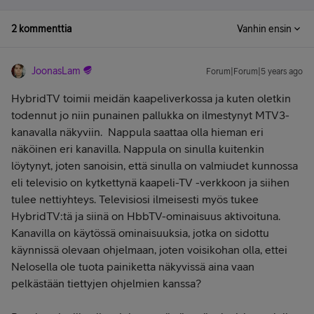
2 kommenttia
Vanhin ensin
JoonasLam
Forum|Forum|5 years ago
HybridTV toimii meidän kaapeliverkossa ja kuten oletkin
todennut jo niin punainen pallukka on ilmestynyt MTV3-
kanavalla näkyviin. Nappula saattaa olla hieman eri
näköinen eri kanavilla. Nappula on sinulla kuitenkin
löytynyt, joten sanoisin, että sinulla on valmiudet kunnossa
eli televisio on kytkettynä kaapeli-TV -verkkoon ja siihen
tulee nettiyhteys. Televisiosi ilmeisesti myös tukee
HybridTV:tä ja siinä on
HbbTV-ominaisuus aktivoituna
.
Kanavilla on käytössä ominaisuuksia, jotka on sidottu
käynnissä olevaan ohjelmaan, joten voisikohan olla, ettei
Nelosella ole tuota painiketta näkyvissä aina vaan
pelkästään tiettyjen ohjelmien kanssa?