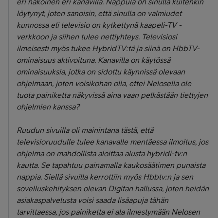
eri näköinen eri kanavilla. Nappula on sinulla kuitenkin
löytynyt, joten sanoisin, että sinulla on valmiudet
kunnossa eli televisio on kytkettynä kaapeli-TV -
verkkoon ja siihen tulee nettiyhteys. Televisiosi
ilmeisesti myös tukee HybridTV:tä ja siinä on
HbbTV-
ominaisuus aktivoituna
. Kanavilla on käytössä
ominaisuuksia, jotka on sidottu käynnissä olevaan
ohjelmaan, joten voisikohan olla, ettei Nelosella ole
tuota painiketta näkyvissä aina vaan pelkästään tiettyjen
ohjelmien kanssa?
Ruudun sivuilla oli mainintana tästä, että
t
elevisioruudulle tulee kanavalle mentäessa ilmoitus, jos
ohjelma on mahdollista aloittaa alusta hybridi-tv:n
kautta. Se tapahtuu painamalla kaukosäätimen punaista
nappia. Siellä sivuilla kerrottiin myös Hbbtv:n ja sen
sovelluskehityksen olevan Digitan hallussa, joten heidän
asiakaspalvelusta voisi saada lisäapuja tähän
tarvittaessa, jos painiketta ei ala ilmestymään Nelosen