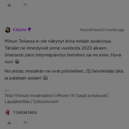
Katjane
Forum|Forum|11 months ago
Minun Teliassa ei ole näkynyt ikinä mitään asiakirjoja.
Tänään ne ilmestyivät sinne vuodesta 2023 alkaen,
ilmeisesti jokin liittymäpäivitys tietoihini sai ne esiin. Hyvä
niin! 😀
No jestas, missähän ne ovat piilotelleet...🤔 Selvitellääs tätä,
ja palataan asiaan! 🤗
Telia Yhteisön moderaattori | iPhone 14 | Sarjat ja elokuvat |
Lapsilähettiläs | Työhyvinvointi
1 tykkää tästä