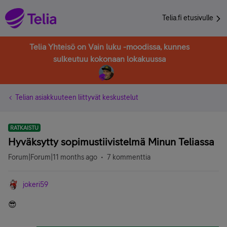
Telia.fi etusivulle
Telia Yhteisö on Vain luku -moodissa, kunnes
sulkeutuu kokonaan lokakuussa
Telian asiakkuuteen liittyvät keskustelut
RATKAISTU
Hyväksytty sopimustiivistelmä Minun Teliassa
Forum|Forum|11 months ago
7 kommenttia
jokeri59
😎