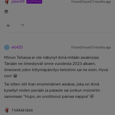
jokeri59
ALOITTAJA
Forum|Forum|11 months ago
😎
elo420
Forum|Forum|11 months ago
E
Minun Teliassa ei ole näkynyt ikinä mitään asiakirjoja.
Tänään ne ilmestyivät sinne vuodesta 2023 alkaen,
ilmeisesti jokin liittymäpäivitys tietoihini sai ne esiin. Hyvä
niin! 😀
Tai sitten olit ihan ensimmäinen asiakas, joka on ikinä
kysellyt niiden perään ja palaute sai jonkun insinörtin
sanomaan “Hups, on unohtunut painaa nappia” 🤣
1 tykkää tästä