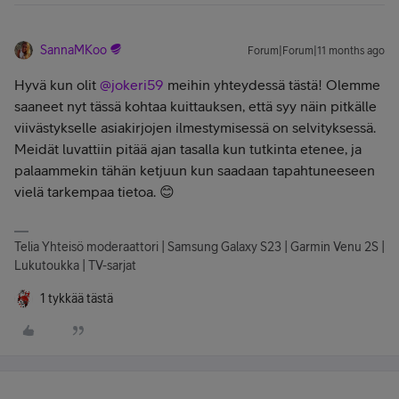
SannaMKoo
Forum|Forum|11 months ago
Hyvä kun olit ​
@jokeri59
meihin yhteydessä tästä! Olemme
saaneet nyt tässä kohtaa kuittauksen, että syy näin pitkälle
viivästykselle asiakirjojen ilmestymisessä on selvityksessä.
Meidät luvattiin pitää ajan tasalla kun tutkinta etenee, ja
palaammekin tähän ketjuun kun saadaan tapahtuneeseen
vielä tarkempaa tietoa. 😊
Telia Yhteisö moderaattori | Samsung Galaxy S23 | Garmin Venu 2S |
Lukutoukka | TV-sarjat
1 tykkää tästä