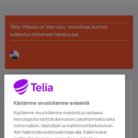
Telia Yhteisö on Vain luku -moodissa, kunnes
sulkeutuu kokonaan lokakuussa
Älä jää paitsi – osallistu ja voita!
Tilaa Telian uutiskirje ja olet mukana arvonnassa.
Käytämme sivustollamme evästeitä
Samalla saat parhaat asiakasedut suoraan
Käytämme sivustollamme evästeitä ja vastaavia
sähköpostiisi.
teknologioita käyttökokemuksen parantamiseksi sekä
toiminnallisiin, tilastollisiin ja markkinointitarkoituksiin.
Voit hallinnoida evästevalintojasi alla. Kaikki luokat
Tilaa nyt