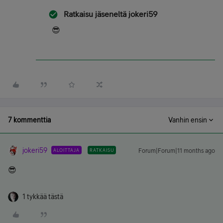
Ratkaisu jäseneltä
jokeri59
😎
7 kommenttia
Vanhin ensin
jokeri59
ALOITTAJA
RATKAISU
Forum|Forum|11 months ago
😎
1 tykkää tästä