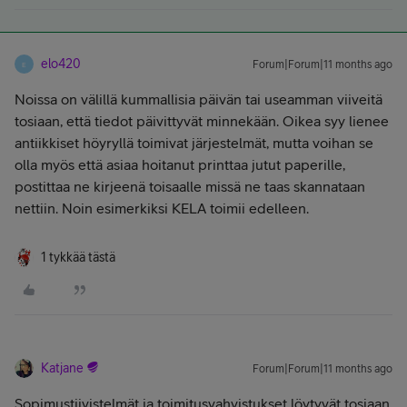
elo420
Forum|Forum|11 months ago
E
Noissa on välillä kummallisia päivän tai useamman viiveitä
tosiaan, että tiedot päivittyvät minnekään. Oikea syy lienee
antiikkiset höyryllä toimivat järjestelmät, mutta voihan se
olla myös että asiaa hoitanut printtaa jutut paperille,
postittaa ne kirjeenä toisaalle missä ne taas skannataan
nettiin. Noin esimerkiksi KELA toimii edelleen.
1 tykkää tästä
Katjane
Forum|Forum|11 months ago
Sopimustiivistelmät ja toimitusvahvistukset löytyvät tosiaan