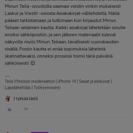
Minun Telia -sivustolta saamasi viestin vinkin mukaisesti
Laskut ja Viestit -osiosta Asiakakirjat-välilehdeltä. Näitä
pääset tarkistamaan ja tutkimaan kun kirjaudut Minun
Teliaan selaimen kautta. Kaikki asiakirjat lähetetään sinulle
ensiksi sähköpostiin, ja sen jälkeen materiaalit tulevat
näkyville myös Minun Teliaan, tavallisesti vuorokauden
sisällä. Postin kautta ei enää sopimuksia lähetetä
skannattavaksi, onneksi prosessi toimii tänä päivänä
sähköisesti! 😊
Telia Yhteisön moderaattori | iPhone 14 | Sarjat ja elokuvat |
Lapsilähettiläs | Työhyvinvointi
1 tykkää tästä