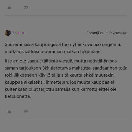
tilasto
Forum|Forum|9 years ago
Suuremmassa kaupungissa tuo nyt ei kovin iso ongelma,
mutta jos sattuisi pidemmän matkan tekemään..
Itse en ole saanut tälläistä viestiä, mutta netistähän saa
saman tarjouksen 3kk tietoturva maksutta, saadaanhan tolla
toki liikkeeseen kävijöitä ja sitä kautta ehkä muutakin
kauppaa aikaiseksi. Ihmettelen, jos muuta kauppaa ei
kuitenkaan ollut tarjottu samalla kun kerrottu eittei ole
tietokonetta.