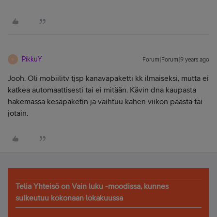
PikkuY
Forum|Forum|9 years ago
P
Jooh. Oli mobiilitv tjsp kanavapaketti kk ilmaiseksi, mutta ei
katkea automaattisesti tai ei mitään. Kävin dna kaupasta
hakemassa kesäpaketin ja vaihtuu kahen viikon päästä tai
jotain.
Telia Yhteisö on Vain luku -moodissa, kunnes
sulkeutuu kokonaan lokakuussa