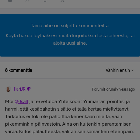
Tämä aihe on suljettu kommenteilta.
Käytä hakua löytääksesi muita kirjoituksia tästä aiheesta, tai
aloita uusi aihe.
8 kommenttia
Vanhin ensin
IlariJR
Forum|Forum|9 years ago
Moi
@Jsall
ja tervetuloa Yhteisöön! Ymmärrän pointtisi ja
harmi, että kesäpaketin sisältö ei tällä kertaa miellyttänyt.
Tarkoitus ei toki ole pahoittaa kenenkään mieltä, vaan
pikemminkin päinvastoin. Aina on kuitenkin parantamisen
varaa. Kiitos palautteesta, välitän sen samantien eteenpäin.