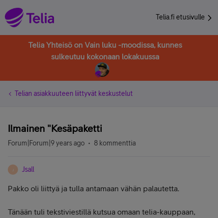
Telia.fi etusivulle
Telia Yhteisö on Vain luku -moodissa, kunnes
sulkeutuu kokonaan lokakuussa
Telian asiakkuuteen liittyvät keskustelut
Ilmainen "Kesäpaketti
Forum|Forum|9 years ago
8 kommenttia
Jsall
J
Pakko oli liittyä ja tulla antamaan vähän palautetta.
Tänään tuli tekstiviestillä kutsua omaan telia-kauppaan,