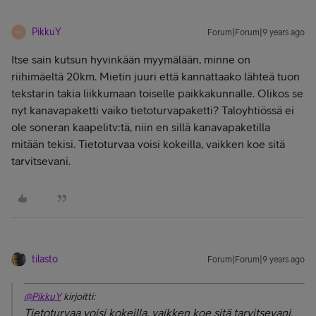
PikkuY
Forum|Forum|9 years ago
P
Itse sain kutsun hyvinkään myymälään, minne on
riihimäeltä 20km. Mietin juuri että kannattaako lähteä tuon
tekstarin takia liikkumaan toiselle paikkakunnalle. Olikos se
nyt kanavapaketti vaiko tietoturvapaketti? Taloyhtiössä ei
ole soneran kaapelitv:tä, niin en sillä kanavapaketilla
mitään tekisi. Tietoturvaa voisi kokeilla, vaikken koe sitä
tarvitsevani.
tilasto
Forum|Forum|9 years ago
@PikkuY
kirjoitti:
Tietoturvaa voisi kokeilla, vaikken koe sitä tarvitsevani.