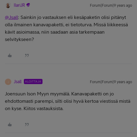
IlariJR
Forum|Forum|9 years ago
@Jsall
: Sainkin jo vastauksen eli kesäpaketin olisi pitänyt
olla ilmainen kanavapaketti, ei tietoturva. Missä liikkeessä
kävit asioimassa, niin saadaan asia tarkempaan
selvitykseen?
Jsall
ALOITTAJA
Forum|Forum|9 years ago
J
Joensuun Ison Myyn myymälä. Kanavapaketti on jo
ehdottomasti parempi, silti olisi hyvä kertoa viestissä mistä
on kyse. Kiitos vastauksista.