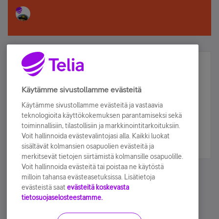
Älä jää paitsi – osallistu ja voita!
Tilaa Telian uutiskirje ja olet mukana arvonnassa.
Käytämme sivustollamme evästeitä
Samalla saat parhaat asiakasedut suoraan
Käytämme sivustollamme evästeitä ja vastaavia
sähköpostiisi.
teknologioita käyttökokemuksen parantamiseksi sekä
toiminnallisiin, tilastollisiin ja markkinointitarkoituksiin.
Voit hallinnoida evästevalintojasi alla. Kaikki luokat
Tilaa nyt
sisältävät kolmansien osapuolien evästeitä ja
merkitsevät tietojen siirtämistä kolmansille osapuolille.
Voit hallinnoida evästeitä tai poistaa ne käytöstä
milloin tahansa evästeasetuksissa. Lisätietoja
evästeistä saat
evästeitä koskevasta
tietosuojaselosteestamme.