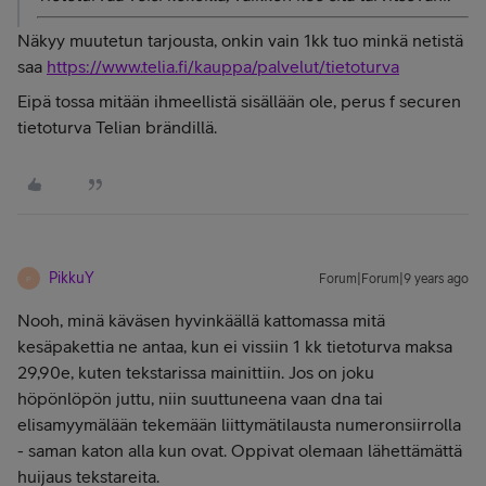
Näkyy muutetun tarjousta, onkin vain 1kk tuo minkä netistä
saa
https://www.telia.fi/kauppa/palvelut/tietoturva
Eipä tossa mitään ihmeellistä sisällään ole, perus f securen
tietoturva Telian brändillä.
PikkuY
Forum|Forum|9 years ago
P
Nooh, minä käväsen hyvinkäällä kattomassa mitä
kesäpakettia ne antaa, kun ei vissiin 1 kk tietoturva maksa
29,90e, kuten tekstarissa mainittiin. Jos on joku
höpönlöpön juttu, niin suuttuneena vaan dna tai
elisamyymälään tekemään liittymätilausta numeronsiirrolla
- saman katon alla kun ovat. Oppivat olemaan lähettämättä
huijaus tekstareita.