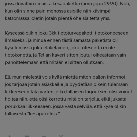
jossa luvattiin ilmaista kesäpakettia (arvo jopa 29,90). Noh,
kun olin sinne päin menossa asioille niin kävimpä
katsomassa, oletin jotain pientä oheislaitetta yms.
Kyseessä olikin joku 3kk tietoturvapaketti tietokoneeseen
ilmaiseksi, ja minua ennen tästä samasta paketista oli
kyselemässä joku eläkeläinen, joka totesi että ei ole
tietokonetta, ja Telian kaveri sitten joutui oikeastaan vain
pahoittelemaan että mitään ei sitten ollutkaan.
Eli, mun mielestä vois kyllä miettiä miten paljon informoi
jos tarjoaa jotain asiakkaille ja pyydetään oikein tulemaan
liikkeeseen tätä varten, eikö tällaisen tarjouksen olisi voinut
hoitaa niin, että olisi kerrottu mitä on tarjolla, eikä juksata
porukkaa liikkeeseen, jossa vasta selviää, että kyse olikin
tällaisesta "kesäpaketista"