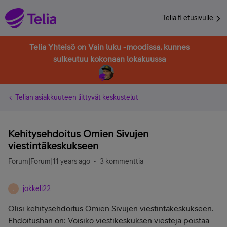
Telia.fi etusivulle
Telia Yhteisö on Vain luku -moodissa, kunnes
sulkeutuu kokonaan lokakuussa
Telian asiakkuuteen liittyvät keskustelut
Kehitysehdoitus Omien Sivujen
viestintäkeskukseen
Forum|Forum|11 years ago
3 kommenttia
jokkeli22
J
Olisi kehitysehdoitus Omien Sivujen viestintäkeskukseen.
Ehdoitushan on: Voisiko viestikeskuksen viestejä poistaa