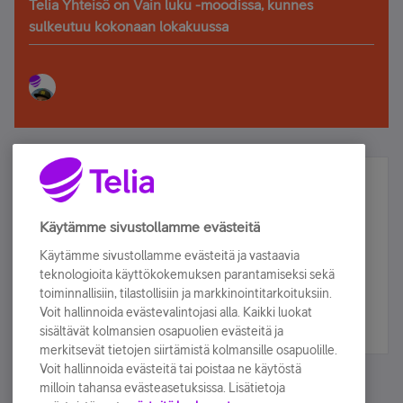
Telia Yhteisö on Vain luku -moodissa, kunnes
sulkeutuu kokonaan lokakuussa
Älä jää paitsi – osallistu ja voita!
Tilaa Telian uutiskirje ja olet mukana arvonnassa.
Käytämme sivustollamme evästeitä
Samalla saat parhaat asiakasedut suoraan
Käytämme sivustollamme evästeitä ja vastaavia
sähköpostiisi.
teknologioita käyttökokemuksen parantamiseksi sekä
toiminnallisiin, tilastollisiin ja markkinointitarkoituksiin.
Voit hallinnoida evästevalintojasi alla. Kaikki luokat
Tilaa nyt
sisältävät kolmansien osapuolien evästeitä ja
merkitsevät tietojen siirtämistä kolmansille osapuolille.
Voit hallinnoida evästeitä tai poistaa ne käytöstä
milloin tahansa evästeasetuksissa. Lisätietoja