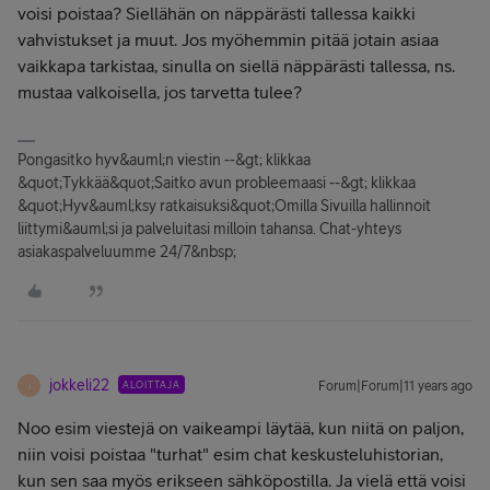
voisi poistaa? Siellähän on näppärästi tallessa kaikki
vahvistukset ja muut. Jos myöhemmin pitää jotain asiaa
vaikkapa tarkistaa, sinulla on siellä näppärästi tallessa, ns.
mustaa valkoisella, jos tarvetta tulee?
Pongasitko hyv&auml;n viestin --&gt; klikkaa
&quot;Tykkää&quot;Saitko avun probleemaasi --&gt; klikkaa
&quot;Hyv&auml;ksy ratkaisuksi&quot;Omilla Sivuilla hallinnoit
liittymi&auml;si ja palveluitasi milloin tahansa. Chat-yhteys
asiakaspalveluumme 24/7&nbsp;
jokkeli22
ALOITTAJA
Forum|Forum|11 years ago
J
Noo esim viestejä on vaikeampi läytää, kun niitä on paljon,
niin voisi poistaa "turhat" esim chat keskusteluhistorian,
kun sen saa myös erikseen sähköpostilla. Ja vielä että voisi