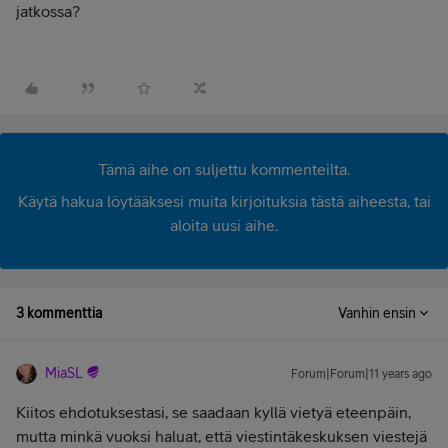
jatkossa?
Tämä aihe on suljettu kommenteilta.
Käytä hakua löytääksesi muita kirjoituksia tästä aiheesta, tai
aloita uusi aihe.
3 kommenttia
Vanhin ensin
MiaSL
Forum|Forum|11 years ago
Kiitos ehdotuksestasi, se saadaan kyllä vietyä eteenpäin,
mutta minkä vuoksi haluat, että viestintäkeskuksen viestejä