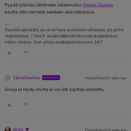
Pyydä tytärtäsi jättämään vikailmoitus
Omien Sivujen
kautta, niin varmasti saadaan asia ratkaistua.
Viestistä saa tykätä, jos se on hyvä, ja merkata ratkaisuksi, jos auttoi
ongelmassasi. :) Telia.fi -sivulla hallinnoit liittymiäsi ja palveluitasi
milloin tahansa. Chat-yhteys asiakaspalveluumme 24/7
SalmeSanelma
ALOITTAJA
Forum|Forum|11 years ago
S
Sivuja ei löydy, mutta ei voi silti käyttää osoitetta.
MiaSL
Forum|Forum|11 years ago