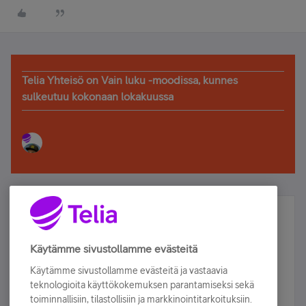
Telia Yhteisö on Vain luku -moodissa, kunnes
sulkeutuu kokonaan lokakuussa
Älä jää paitsi – osallistu ja voita!
Tilaa Telian uutiskirje ja olet mukana arvonnassa.
Käytämme sivustollamme evästeitä
Samalla saat parhaat asiakasedut suoraan
Käytämme sivustollamme evästeitä ja vastaavia
sähköpostiisi.
teknologioita käyttökokemuksen parantamiseksi sekä
toiminnallisiin, tilastollisiin ja markkinointitarkoituksiin.