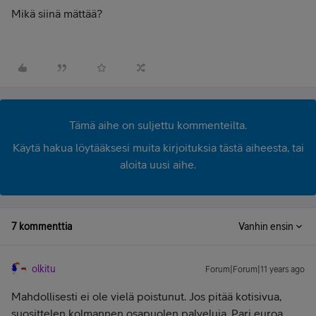
Mikä siinä mättää?
Tämä aihe on suljettu kommenteilta.
Käytä hakua löytääksesi muita kirjoituksia tästä aiheesta, tai
aloita uusi aihe.
7 kommenttia
Vanhin ensin
olkitu
Forum|Forum|11 years ago
Mahdollisesti ei ole vielä poistunut. Jos pitää kotisivua,
suosittelen kolmannen osapuolen palveluja. Pari euroa