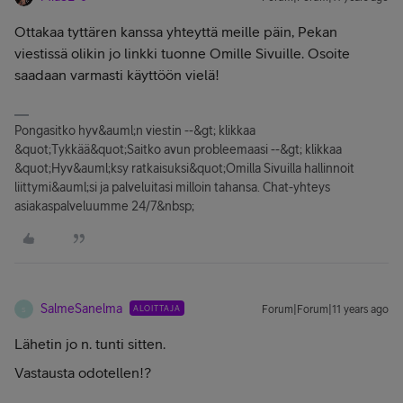
Ottakaa tyttären kanssa yhteyttä meille päin, Pekan
viestissä olikin jo linkki tuonne Omille Sivuille. Osoite
saadaan varmasti käyttöön vielä!
Pongasitko hyv&auml;n viestin --&gt; klikkaa
&quot;Tykkää&quot;Saitko avun probleemaasi --&gt; klikkaa
&quot;Hyv&auml;ksy ratkaisuksi&quot;Omilla Sivuilla hallinnoit
liittymi&auml;si ja palveluitasi milloin tahansa. Chat-yhteys
asiakaspalveluumme 24/7&nbsp;
SalmeSanelma
ALOITTAJA
Forum|Forum|11 years ago
S
Lähetin jo n. tunti sitten.
Vastausta odotellen!?