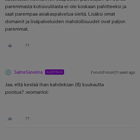
paremmasta kotisivutilasta ei ole koskaan pahitteeksi ja
saat parempaa asiakaspalvelua sieltä. Lisäksi omat
domainit ja lisäpalveluiden mahdollisuudet ovat paljon
paremmat.
SalmeSanelma
ALOITTAJA
Forum|Forum|11 years ago
S
Jaa, että kestää ihan kahdeksan (8) kuukautta
poistua? :womanlol: