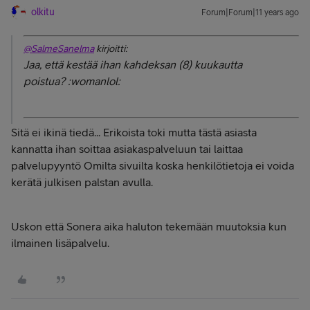
olkitu
Forum|Forum|11 years ago
@SalmeSanelma
kirjoitti:
Jaa, että kestää ihan kahdeksan (8) kuukautta
poistua? :womanlol:
Sitä ei ikinä tiedä... Erikoista toki mutta tästä asiasta
kannatta ihan soittaa asiakaspalveluun tai laittaa
palvelupyyntö Omilta sivuilta koska henkilötietoja ei voida
kerätä julkisen palstan avulla.
Uskon että Sonera aika haluton tekemään muutoksia kun
ilmainen lisäpalvelu.