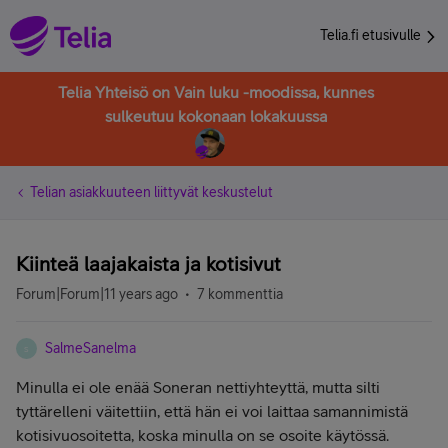
Telia.fi etusivulle
Telia Yhteisö on Vain luku -moodissa, kunnes
sulkeutuu kokonaan lokakuussa
Telian asiakkuuteen liittyvät keskustelut
Kiinteä laajakaista ja kotisivut
Forum|Forum|11 years ago
7 kommenttia
SalmeSanelma
S
Minulla ei ole enää Soneran nettiyhteyttä, mutta silti
tyttärelleni väitettiin, että hän ei voi laittaa samannimistä
kotisivuosoitetta, koska minulla on se osoite käytössä.