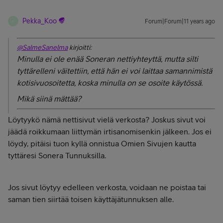
Pekka_Koo
Forum|Forum|11 years ago
P
@SalmeSanelma
kirjoitti:
Minulla ei ole enää Soneran nettiyhteyttä, mutta silti
tyttärelleni väitettiin, että hän ei voi laittaa samannimistä
kotisivuosoitetta, koska minulla on se osoite käytössä.
Mikä siinä mättää?
Löytyykö nämä nettisivut vielä verkosta? Joskus sivut voi
jäädä roikkumaan liittymän irtisanomisenkin jälkeen. Jos ei
löydy, pitäisi tuon kyllä onnistua Omien Sivujen kautta
tyttäresi Sonera Tunnuksilla.
Jos sivut löytyy edelleen verkosta, voidaan ne poistaa tai
saman tien siirtää toisen käyttäjätunnuksen alle.