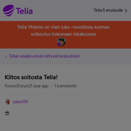
Telia.fi etusivulle
Telia Yhteisö on Vain luku -moodissa, kunnes
sulkeutuu kokonaan lokakuussa
Telian asiakkuuteen liittyvät keskustelut
Kiitos soitosta Telia!
Forum|Forum|1 year ago
1 kommentti
jokeri59
😎