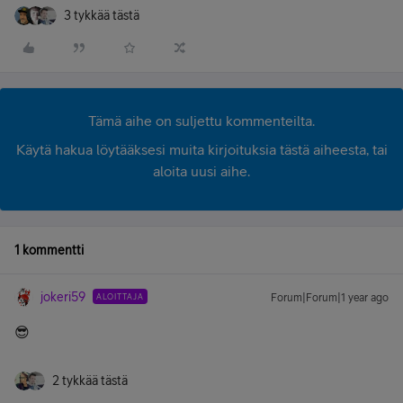
3 tykkää tästä
Tämä aihe on suljettu kommenteilta.
Käytä hakua löytääksesi muita kirjoituksia tästä aiheesta, tai
aloita uusi aihe.
1 kommentti
jokeri59
ALOITTAJA
Forum|Forum|1 year ago
😎
2 tykkää tästä