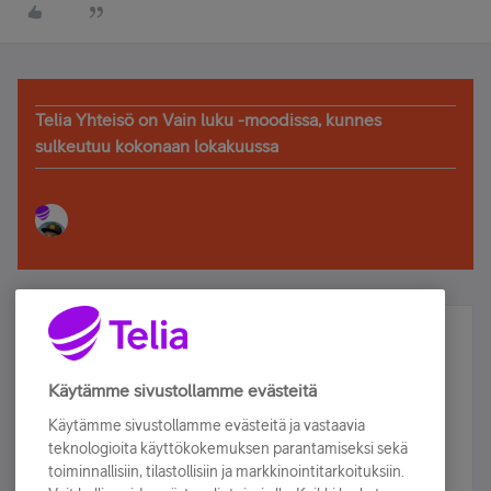
Telia Yhteisö on Vain luku -moodissa, kunnes
sulkeutuu kokonaan lokakuussa
Älä jää paitsi – osallistu ja voita!
Tilaa Telian uutiskirje ja olet mukana arvonnassa.
Käytämme sivustollamme evästeitä
Samalla saat parhaat asiakasedut suoraan
Käytämme sivustollamme evästeitä ja vastaavia
sähköpostiisi.
teknologioita käyttökokemuksen parantamiseksi sekä
toiminnallisiin, tilastollisiin ja markkinointitarkoituksiin.