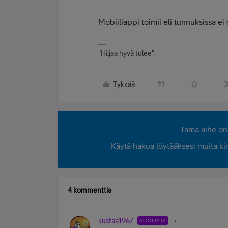
Mobiiliappi toimii eli tunnuksissa ei 
"Hiljaa hyvä tulee".
Tykkää
Tämä aihe on 
Käytä hakua löytääksesi muita kirjo
4 kommenttia
kustaa1967
ALOITTAJA