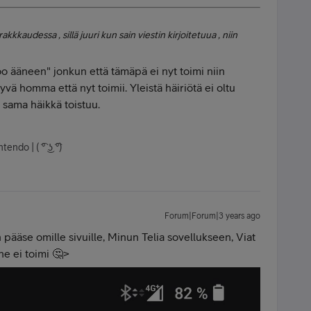
rakkkaudessa , sillä juuri kun sain viestin kirjoitetuua , niin
noo ääneen" jonkun että tämäpä ei nyt toimi niin
vä homma että nyt toimii. Yleistä häiriötä ei oltu
s sama häikkä toistuu.
ndo | ( ͡° ͜ʖ ͡°)
Forum|Forum|3 years ago
 pääse omille sivuille, Minun Telia sovellukseen, Viat
ne ei toimi 🤔>