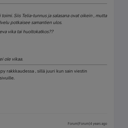
ei toimi. Siis Telia-tunnus ja salasana ovat oikein , mutta
palvelu potkaisee samantien ulos.
eva vika tai huoltokatkos??
ei ole vikaa.
ppy rakkkaudessa , sillä juuri kun sain viestin
ivuille.
Forum|Forum|4 years ago