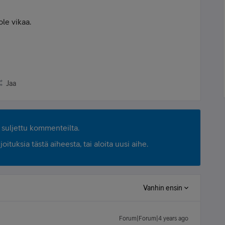
ole vikaa.
Jaa
suljettu kommenteilta.
ituksia tästä aiheesta, tai aloita uusi aihe.
Vanhin ensin
Forum|Forum|4 years ago