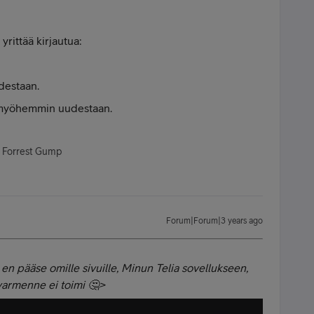
rittää kirjautua:
destaan.
ä myöhemmin uudestaan.
- Forrest Gump
Forum|Forum|3 years ago
en pääse omille sivuille, Minun Telia sovellukseen,
livarmenne ei toimi 🤔>