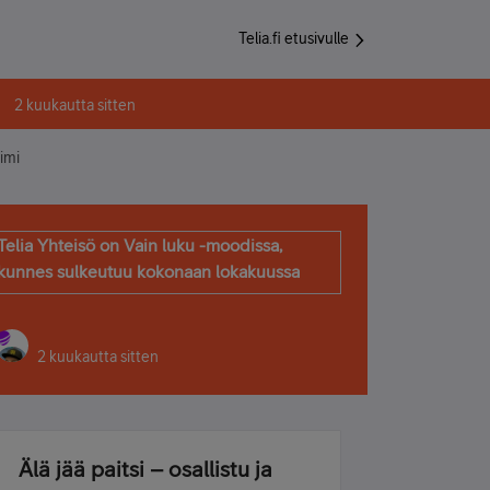
Telia.fi etusivulle
2 kuukautta sitten
oimi
Telia Yhteisö on Vain luku -moodissa,
kunnes sulkeutuu kokonaan lokakuussa
2 kuukautta sitten
Älä jää paitsi – osallistu ja