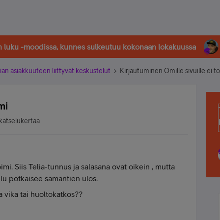
in luku -moodissa, kunnes sulkeutuu kokonaan lokakuussa
ian asiakkuuteen liittyvät keskustelut
Kirjautuminen Omille sivuille ei t
mi
katselukertaa
toimi. Siis Telia-tunnus ja salasana ovat oikein , mutta
lvelu potkaisee samantien ulos.
 vika tai huoltokatkos??