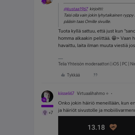
@kustaa1967
kirjoitti:
Taisi olla vain jokin lyhytaikainen ryppy 
pääsin taas Omille sivuille.
Tuota kyllä sattuu, että just kun "sa
homma alkaakin pelittää. 😁> Vaan hy
havaittu, laita ilman muuta viestiä jo
Telia Yhteisön moderaattori | iOS | PC | Ninte
Tykkää
kiisseli67
Virtuaalihahmo ⭐️
Onko jokin häiriö meneillään, kun en
ja häiriöt sivustolle ja mobiilivarmen
+7