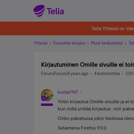
Telia Yhteisö on Va
Yhteisö
Foorumin etusivu
Muut keskustelut
Tel
Kirjautuminen Omille sivuille ei toi
Forum|Forum|4 years ago
4 kommenttia
239 
kustaa1967
Yritin kirjautua Omille sivuille ja ei 
kun niillä yrittää kirjautua , niin pa
Onko palvelussa jokin tiedossa oleva
Selaimena Firefox 93.0