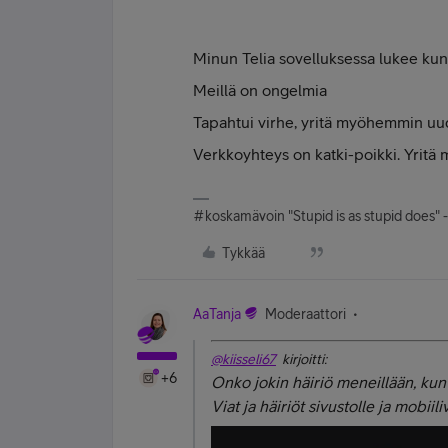
Minun Telia sovelluksessa lukee kun y
Meillä on ongelmia
Tapahtui virhe, yritä myöhemmin uu
Verkkoyhteys on katki-poikki. Yrit
#koskamävoin "Stupid is as stupid does" 
Tykkää
AaTanja
Moderaattori
@kiisseli67
kirjoitti:
+6
Onko jokin häiriö meneillään, kun 
Viat ja häiriöt sivustolle ja mobii