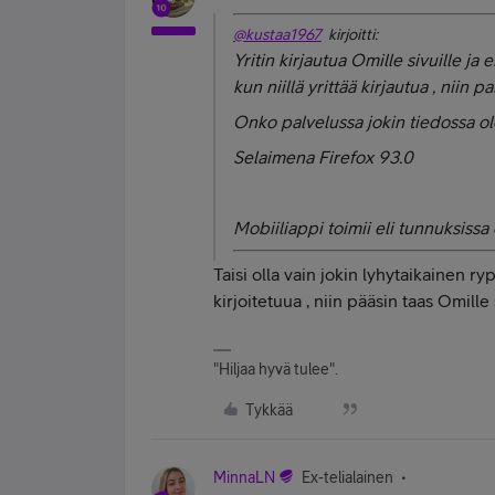
@kustaa1967
kirjoitti:
Yritin kirjautua Omille sivuille ja 
kun niillä yrittää kirjautua , niin 
Onko palvelussa jokin tiedossa ol
Selaimena Firefox 93.0
Mobiiliappi toimii eli tunnuksissa 
Taisi olla vain jokin lyhytaikainen ry
kirjoitetuua , niin pääsin taas Omille s
"Hiljaa hyvä tulee".
Tykkää
MinnaLN
Ex-telialainen