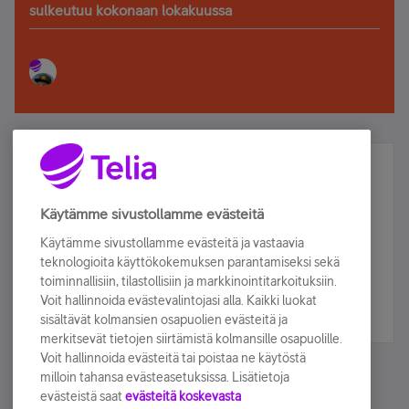
sulkeutuu kokonaan lokakuussa
Älä jää paitsi – osallistu ja voita!
Tilaa Telian uutiskirje ja olet mukana arvonnassa.
Käytämme sivustollamme evästeitä
Samalla saat parhaat asiakasedut suoraan
Käytämme sivustollamme evästeitä ja vastaavia
sähköpostiisi.
teknologioita käyttökokemuksen parantamiseksi sekä
toiminnallisiin, tilastollisiin ja markkinointitarkoituksiin.
Voit hallinnoida evästevalintojasi alla. Kaikki luokat
Tilaa nyt
sisältävät kolmansien osapuolien evästeitä ja
merkitsevät tietojen siirtämistä kolmansille osapuolille.
Voit hallinnoida evästeitä tai poistaa ne käytöstä
milloin tahansa evästeasetuksissa. Lisätietoja
evästeistä saat
evästeitä koskevasta