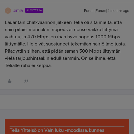
Jimla
ALOITTAJA
Forum|Forum|4 months ago
J
Lauantain chat-väännön jälkeen Telia oli sitä mieltä, että
näin pitäisi mennäkin: nopeus ei nouse vaikka liittymä
vaihtuu, ja 470 Mbps on ihan hyvä nopeus 1000 Mbps
liittymälle. He eivät suostuneet tekemään häiriöilmoitusta.
Päädyttiin siihen, että pidän saman 500 Mbps liittymän
vielä tarjoushintaakin edullisemmin. On se ihme, että
Telialle raha ei kelpaa.
Telia Yhteisö on Vain luku -moodissa, kunnes