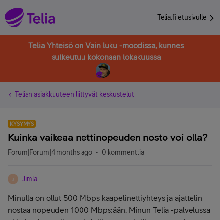
Telia.fi etusivulle
Telia Yhteisö on Vain luku -moodissa, kunnes
sulkeutuu kokonaan lokakuussa
Telian asiakkuuteen liittyvät keskustelut
KYSYMYS
Kuinka vaikeaa nettinopeuden nosto voi olla?
Forum|Forum|4 months ago
0 kommenttia
Jimla
J
Minulla on ollut 500 Mbps kaapelinettiyhteys ja ajattelin
nostaa nopeuden 1000 Mbps:ään. Minun Telia -palvelussa