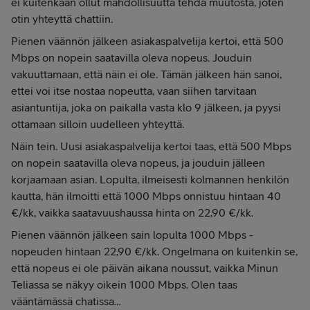
ei kuitenkaan ollut mahdollisuutta tehdä muutosta, joten
otin yhteyttä chattiin.
Pienen väännön jälkeen asiakaspalvelija kertoi, että 500
Mbps on nopein saatavilla oleva nopeus. Jouduin
vakuuttamaan, että näin ei ole. Tämän jälkeen hän sanoi,
ettei voi itse nostaa nopeutta, vaan siihen tarvitaan
asiantuntija, joka on paikalla vasta klo 9 jälkeen, ja pyysi
ottamaan silloin uudelleen yhteyttä.
Näin tein. Uusi asiakaspalvelija kertoi taas, että 500 Mbps
on nopein saatavilla oleva nopeus, ja jouduin jälleen
korjaamaan asian. Lopulta, ilmeisesti kolmannen henkilön
kautta, hän ilmoitti että 1000 Mbps onnistuu hintaan 40
€/kk, vaikka saatavuushaussa hinta on 22,90 €/kk.
Pienen väännön jälkeen sain lopulta 1000 Mbps -
nopeuden hintaan 22,90 €/kk. Ongelmana on kuitenkin se,
että nopeus ei ole päivän aikana noussut, vaikka Minun
Teliassa se näkyy oikein 1000 Mbps. Olen taas
vääntämässä chatissa…