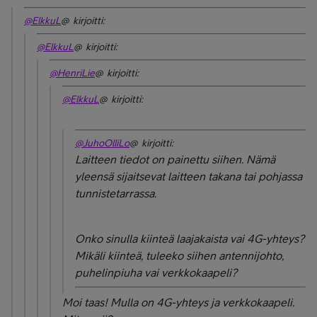
@ElkkuL
@ kirjoitti:
@ElkkuL
@ kirjoitti:
@HenriLie
@ kirjoitti:
@ElkkuL
@ kirjoitti:
@JuhoOlliLo
@ kirjoitti:
Laitteen tiedot on painettu siihen. Nämä
yleensä sijaitsevat laitteen takana tai pohjassa
tunnistetarrassa.
Onko sinulla kiinteä laajakaista vai 4G-yhteys?
Mikäli kiinteä, tuleeko siihen antennijohto,
puhelinpiuha vai verkkokaapeli?
Moi taas! Mulla on 4G-yhteys ja verkkokaapeli.