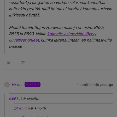
-osoitteet ja langattoman verkon salasanat kannattaa
kuitenkin peittää, niitä tietoja ei tarvita / kannata turhaan
julkisesti näyttää.
Meiltä toimitettujen Huawein malleja on esim. B525,
B535 ja B593. Näille
kolmelle esimerkille löytyy
kuvalliset ohjeet
, kuinka laitehallintaan, eli hallintasivulle
pääsee
ElkkuL
ALOITTAJA
Forum|Forum|5 years ago
E
@ElkkuL
@ kirjoitti:
@HenriLie
@ kirjoitti: