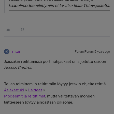
kaapelimodeemiliittymiin ei tarvitse tilata Yhteyspistettä.
irritus
Forum|Forum|5 years ago
Joissakin reitittimissä portinohjaukset on sijoitettu osioon
Access Control
.
Telian toimittamiin reitittimiin löytyy jotakin ohjeita reittiä
Asiakastuki
»
Laitteet
»
Modeemit ja reitittimet
, mutta valitettavan moneen
laitteeseen löytyy ainoastaan pikaohje.