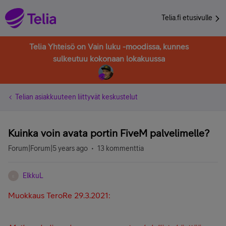
Telia.fi etusivulle
Telia Yhteisö on Vain luku -moodissa, kunnes
sulkeutuu kokonaan lokakuussa
Telian asiakkuuteen liittyvät keskustelut
Kuinka voin avata portin FiveM palvelimelle?
Forum|Forum|5 years ago
13 kommenttia
ElkkuL
E
Muokkaus TeroRe 29.3.2021: