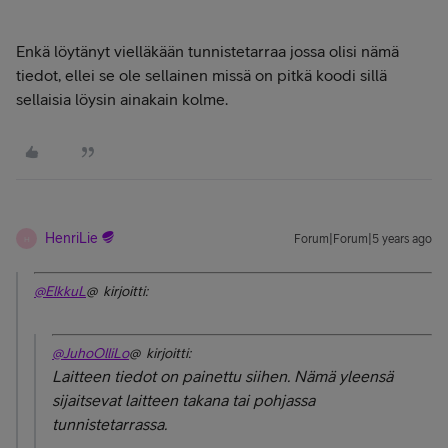
Enkä löytänyt vielläkään tunnistetarraa jossa olisi nämä
tiedot, ellei se ole sellainen missä on pitkä koodi sillä
sellaisia löysin ainakain kolme.
HenriLie
Forum|Forum|5 years ago
H
@ElkkuL
@ kirjoitti:
@JuhoOlliLo
@ kirjoitti:
Laitteen tiedot on painettu siihen. Nämä yleensä
sijaitsevat laitteen takana tai pohjassa
tunnistetarrassa.