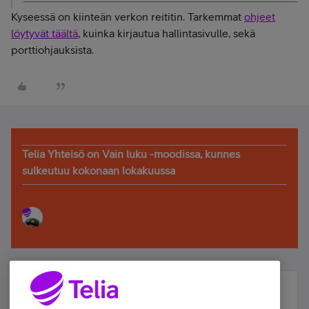
Kyseessä on kiinteän verkon reititin. Tarkemmat
ohjeet
löytyvät täältä
, kuinka kirjautua hallintasivulle, sekä
porttiohjauksista.
Telia Yhteisö on Vain luku -moodissa, kunnes
sulkeutuu kokonaan lokakuussa
Älä jää paitsi – osallistu ja voita!