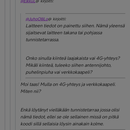
@ElkkuL
@ kirjoitti:
@JuhoOlliLo
@ kirjoitti:
Laitteen tiedot on painettu siihen. Nämä yleensä
sijaitsevat laitteen takana tai pohjassa
tunnistetarrassa.
Onko sinulla kiinteä laajakaista vai 4G-yhteys?
Mikäli kiinteä, tuleeko siihen antennijohto,
puhelinpiuha vai verkkokaapeli?
Moi taas! Mulla on 4G-yhteys ja verkkokaapeli.
Miten nii?
Enkä löytänyt vielläkään tunnistetarraa jossa olisi
nämä tiedot, ellei se ole sellainen missä on pitkä
koodi sillä sellaisia löysin ainakain kolme.