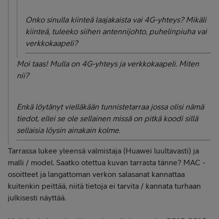
Onko sinulla kiinteä laajakaista vai 4G-yhteys? Mikäli
kiinteä, tuleeko siihen antennijohto, puhelinpiuha vai
verkkokaapeli?
Moi taas! Mulla on 4G-yhteys ja verkkokaapeli. Miten
nii?
Enkä löytänyt vielläkään tunnistetarraa jossa olisi nämä
tiedot, ellei se ole sellainen missä on pitkä koodi sillä
sellaisia löysin ainakain kolme.
Tarrassa lukee yleensä valmistaja (Huawei luultavasti) ja
malli / model. Saatko otettua kuvan tarrasta tänne? MAC -
osoitteet ja langattoman verkon salasanat kannattaa
kuitenkin peittää, niitä tietoja ei tarvita / kannata turhaan
julkisesti näyttää.