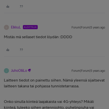
ElkkuL
ALOITTAJA
Forum|Forum|5 years ago
E
Mistäs mä sellaset tiedot löydän
:DDDD
JuhoOlliLo
Forum|Forum|5 years ago
J
Laitteen tiedot on painettu siihen. Nämä yleensä sijaitsevat
laitteen takana tai pohjassa tunnistetarrassa.
Onko sinulla kiinteä laajakaista vai 4G-yhteys? Mikäli
kiinteä, tuleeko siihen antennijohto, puhelinpiuha vai