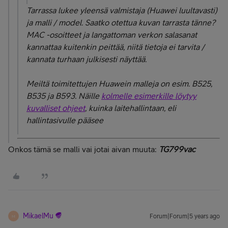
Tarrassa lukee yleensä valmistaja (Huawei luultavasti)
ja malli / model. Saatko otettua kuvan tarrasta tänne?
MAC -osoitteet ja langattoman verkon salasanat
kannattaa kuitenkin peittää, niitä tietoja ei tarvita /
kannata turhaan julkisesti näyttää.
Meiltä toimitettujen Huawein malleja on esim. B525,
B535 ja B593. Näille
kolmelle esimerkille löytyy
kuvalliset ohjeet
, kuinka laitehallintaan, eli
hallintasivulle pääsee
Onkos tämä se malli vai jotai aivan muuta:
TG799vac
MikaelMu
Forum|Forum|5 years ago
M