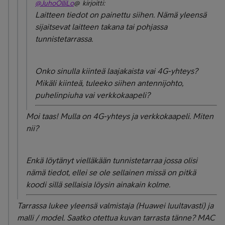
@JuhoOlliLo
@ kirjoitti:
Laitteen tiedot on painettu siihen. Nämä yleensä
sijaitsevat laitteen takana tai pohjassa
tunnistetarrassa.
Onko sinulla kiinteä laajakaista vai 4G-yhteys?
Mikäli kiinteä, tuleeko siihen antennijohto,
puhelinpiuha vai verkkokaapeli?
Moi taas! Mulla on 4G-yhteys ja verkkokaapeli. Miten
nii?
Enkä löytänyt vielläkään tunnistetarraa jossa olisi
nämä tiedot, ellei se ole sellainen missä on pitkä
koodi sillä sellaisia löysin ainakain kolme.
Tarrassa lukee yleensä valmistaja (Huawei luultavasti) ja
malli / model. Saatko otettua kuvan tarrasta tänne? MAC