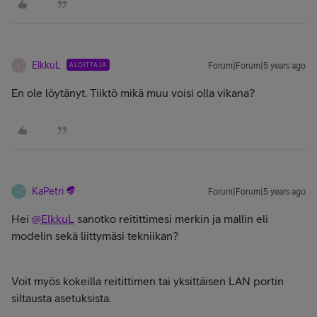
ElkkuL
ALOITTAJA
Forum|Forum|5 years ago
E
En ole löytänyt. Tiiktö mikä muu voisi olla vikana?
KaPetri
Forum|Forum|5 years ago
K
Hei
@ElkkuL
sanotko reitittimesi merkin ja mallin eli
modelin sekä liittymäsi tekniikan?
Voit myös kokeilla reitittimen tai yksittäisen LAN portin
siltausta asetuksista.