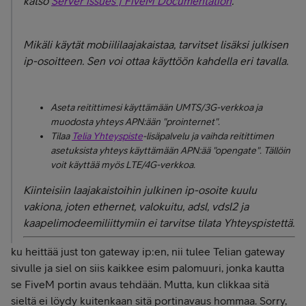
katso
Server issues | FiveM Documentation
.
Mikäli käytät mobiililaajakaistaa, tarvitset lisäksi julkisen
ip-osoitteen. Sen voi ottaa käyttöön kahdella eri tavalla.
Aseta reitittimesi käyttämään UMTS/3G-verkkoa ja
muodosta yhteys APN:ään "prointernet".
Tilaa
Telia Yhteyspiste
-lisäpalvelu ja vaihda reitittimen
asetuksista yhteys käyttämään APN:ää "opengate". Tällöin
voit käyttää myös LTE/4G-verkkoa.
Kiinteisiin laajakaistoihin julkinen ip-osoite kuulu
vakiona, joten ethernet, valokuitu, adsl, vdsl2 ja
kaapelimodeemiliittymiin ei tarvitse tilata Yhteyspistettä.
ku heittää just ton gateway ip:en, nii tulee Telian gateway
sivulle ja siel on siis kaikkee esim palomuuri, jonka kautta
se FiveM portin avaus tehdään. Mutta, kun clikkaa sitä
sieltä ei löydy kuitenkaan sitä portinavaus hommaa. Sorry,