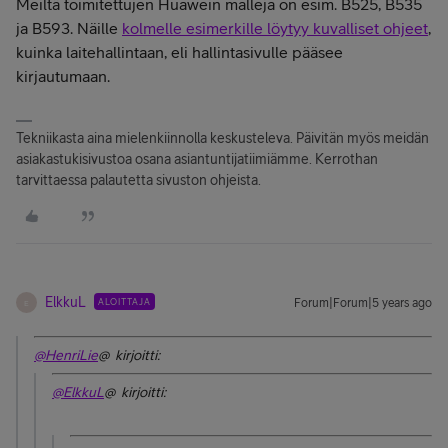
Meiltä toimitettujen Huawein malleja on esim. B525, B535
ja B593. Näille
kolmelle esimerkille löytyy kuvalliset ohjeet
,
kuinka laitehallintaan, eli hallintasivulle pääsee
kirjautumaan.
Tekniikasta aina mielenkiinnolla keskusteleva. Päivitän myös meidän
asiakastukisivustoa osana asiantuntijatiimiämme. Kerrothan
tarvittaessa palautetta sivuston ohjeista.
ElkkuL
ALOITTAJA
Forum|Forum|5 years ago
E
@HenriLie
@ kirjoitti:
@ElkkuL
@ kirjoitti: