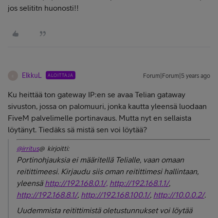
jos selititn huonosti!!
ElkkuL
ALOITTAJA
Forum|Forum|5 years ago
E
Ku heittää ton gateway IP:en se avaa Telian gataway
sivuston, jossa on palomuuri, jonka kautta yleensä luodaan
FiveM palvelimelle portinavaus. Mutta nyt en sellaista
löytänyt. Tiedäks sä mistä sen voi löytää?
@irritus
@ kirjoitti:
Portinohjauksia ei määritellä Telialle, vaan omaan
reitittimeesi. Kirjaudu siis oman reitittimesi hallintaan,
yleensä
http://192.168.0.1/,
http://192.168.1.1/
,
http://192.168.8.1/
,
http://192.168.100.1/
,
http://10.0.0.2/
.
Uudemmista reitittimistä oletustunnukset voi löytää