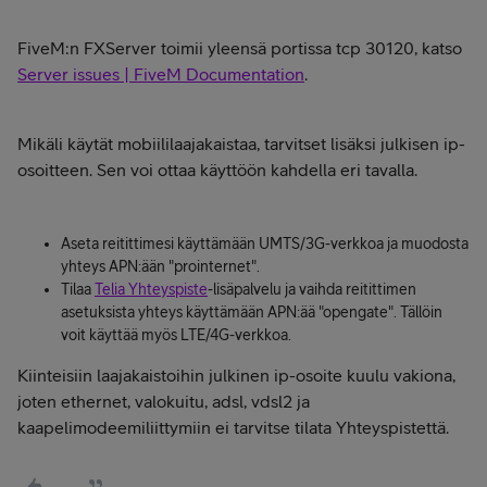
FiveM:n FXServer toimii yleensä portissa tcp 30120, katso
Server issues | FiveM Documentation
.
Mikäli käytät mobiililaajakaistaa, tarvitset lisäksi julkisen ip-
osoitteen. Sen voi ottaa käyttöön kahdella eri tavalla.
Aseta reitittimesi käyttämään UMTS/3G-verkkoa ja muodosta
yhteys APN:ään "prointernet".
Tilaa
Telia Yhteyspiste
-lisäpalvelu ja vaihda reitittimen
asetuksista yhteys käyttämään APN:ää "opengate". Tällöin
voit käyttää myös LTE/4G-verkkoa.
Kiinteisiin laajakaistoihin julkinen ip-osoite kuulu vakiona,
joten ethernet, valokuitu, adsl, vdsl2 ja
kaapelimodeemiliittymiin ei tarvitse tilata Yhteyspistettä.