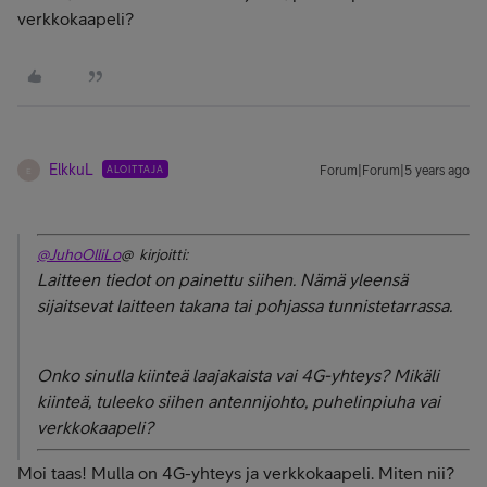
verkkokaapeli?
ElkkuL
ALOITTAJA
Forum|Forum|5 years ago
E
@JuhoOlliLo
@ kirjoitti:
Laitteen tiedot on painettu siihen. Nämä yleensä
sijaitsevat laitteen takana tai pohjassa tunnistetarrassa.
Onko sinulla kiinteä laajakaista vai 4G-yhteys? Mikäli
kiinteä, tuleeko siihen antennijohto, puhelinpiuha vai
verkkokaapeli?
Moi taas! Mulla on 4G-yhteys ja verkkokaapeli. Miten nii?