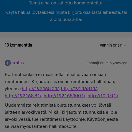
Tämä aihe on suljettu kommenteilta.
Käytä hakua löytääksesi muita kirjoituksia tästä aiheesta, tai
aloita uusi aihe.
13 kommenttia
Vanhin ensin
irritus
Forum|Forum|5 years ago
Portinohjauksia ei määritellä Telialle, vaan omaan
reitittimeesi. Kirjaudu siis oman reitittimesi hallintaan,
yleensä
http://192.168.0.1/,
http://192.168.1.1/
,
http://192.168.8.1/
,
http://192.168.100.1/
,
http://10.0.0.2/
.
Uudemmista reitittimistä oletustunnukset voi löytää
laitteen arvokilvestä. Mikäli kirjautumistunnuksia ei ole
arvokilvessä, lue reitittimesi käyttöohje. Käyttöohjeesta
selviää myös laitteen hallintaosoite.