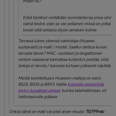
Miten nii?
Enkä löytänyt vielläkään tunnistetarraa jossa olisi
nämä tiedot, ellei se ole sellainen missä on pitkä
koodi sillä sellaisia löysin ainakain kolme.
Tarrassa lukee yleensä valmistaja (Huawei
luultavasti) ja malli / model. Saatko otettua kuvan
tarrasta tänne? MAC -osoitteet ja langattoman
verkon salasanat kannattaa kuitenkin peittää, niitä
tietoja ei tarvita / kannata turhaan julkisesti näyttää.
Meiltä toimitettujen Huawein malleja on esim.
B525, B535 ja B593. Näille
kolmelle esimerkille
löytyy kuvalliset ohjeet
, kuinka laitehallintaan, eli
hallintasivulle pääsee
Onkos tämä se malli vai jotai aivan muuta:
TG799vac