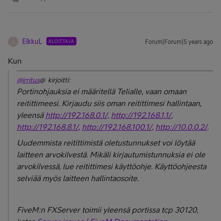
ElkkuL
ALOITTAJA
Forum|Forum|5 years ago
E
Kun
@irritus
@ kirjoitti:
Portinohjauksia ei määritellä Telialle, vaan omaan
reitittimeesi. Kirjaudu siis oman reitittimesi hallintaan,
yleensä
http://192.168.0.1/,
http://192.168.1.1/
,
http://192.168.8.1/
,
http://192.168.100.1/
,
http://10.0.0.2/
.
Uudemmista reitittimistä oletustunnukset voi löytää
laitteen arvokilvestä. Mikäli kirjautumistunnuksia ei ole
arvokilvessä, lue reitittimesi käyttöohje. Käyttöohjeesta
selviää myös laitteen hallintaosoite.
FiveM:n FXServer toimii yleensä portissa tcp 30120,