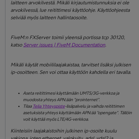
laitteen arvokilvestä. Mikäli kirjautumistunnuksia ei ole
arvokilvessä, lue reitittimesi käyttöohje. Käyttöohjeesta
selviää myös laitteen hallintaosoite.
FiveM:n FXServer toimii yleensä portissa tcp 30120,
katso
Server issues | FiveM Documentation
.
Mikäli käytät mobiililaajakaistaa, tarvitset lisäksi julkisen
ip-osoitteen. Sen voi ottaa käyttöön kahdella eri tavalla.
Aseta reitittimesi käyttämään UMTS/3G-verkkoa ja
muodosta yhteys APN:ään "prointernet".
Tilaa
Telia Yhteyspiste
-lisäpalvelu ja vaihda reitittimen
asetuksista yhteys käyttämään APN:ää "opengate". Tällöin
voit käyttää myös LTE/4G-verkkoa.
Kiinteisiin laajakaistoihin julkinen ip-osoite kuulu
vakiona, joten ethernet, valokuitu, adsl, vdsl2 ja