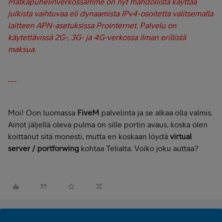
Matkapuhelinverkossamme on nyt mahdollista käyttää
julkista vaihtuvaa eli dynaamista IPv4-osoitetta valitsemalla
laitteen APN-asetuksissa Prointernet. Palvelu on
käytettävissä 2G-, 3G- ja 4G-verkossa ilman erillistä
maksua.
---
Moi! Oon luomassa
FiveM
palvelinta ja se alkaa olla valmis.
Ainot jäljellä oleva pulma on sille portin avaus, koska olen
koittanut sitä monesti, mutta en koskaan löydä
virtual
server / portforwing
kohtaa Telialta. Voiko joku auttaa?