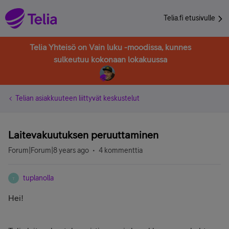
Telia.fi etusivulle
Telia Yhteisö on Vain luku -moodissa, kunnes
sulkeutuu kokonaan lokakuussa
Telian asiakkuuteen liittyvät keskustelut
Laitevakuutuksen peruuttaminen
Forum|Forum|8 years ago
4 kommenttia
tuplanolla
T
Hei!