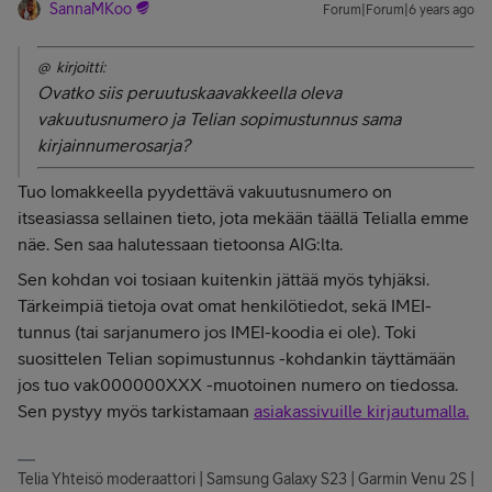
SannaMKoo
Forum|Forum|6 years ago
@ kirjoitti:
Ovatko siis peruutuskaavakkeella oleva
vakuutusnumero ja Telian sopimustunnus sama
kirjainnumerosarja?
Tuo lomakkeella pyydettävä vakuutusnumero on
itseasiassa sellainen tieto, jota mekään täällä Telialla emme
näe. Sen saa halutessaan tietoonsa AIG:lta.
Sen kohdan voi tosiaan kuitenkin jättää myös tyhjäksi.
Tärkeimpiä tietoja ovat omat henkilötiedot, sekä IMEI-
tunnus (tai sarjanumero jos IMEI-koodia ei ole). Toki
suosittelen Telian sopimustunnus -kohdankin täyttämään
jos tuo vak000000XXX -muotoinen numero on tiedossa.
Sen pystyy myös tarkistamaan
asiakassivuille kirjautumalla.
Telia Yhteisö moderaattori | Samsung Galaxy S23 | Garmin Venu 2S |