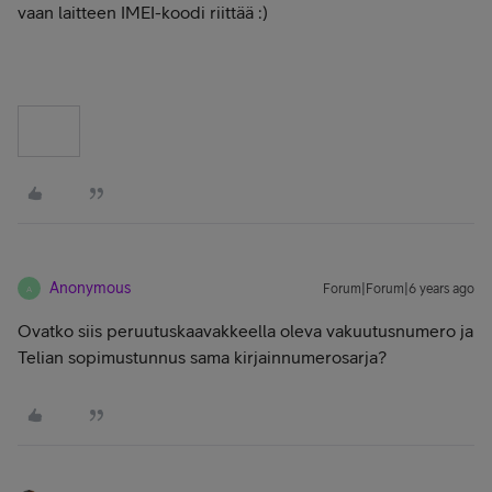
vaan laitteen IMEI-koodi riittää :)
Anonymous
Forum|Forum|6 years ago
A
Ovatko siis peruutuskaavakkeella oleva vakuutusnumero ja
Telian sopimustunnus sama kirjainnumerosarja?