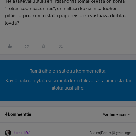
Telia laitevakuutuksen irtisanomis lomakkeessa on kohta
"Telian sopimustunnus", en millään keksi mitä tuohon
pitäisi arpoa kun mistään papereista en vastaavaa kohtaa
löydä?
Tämä aihe on suljettu kommenteilta.
Käytä hakua löytääksesi muita kirjoituksia tästä aiheesta, tai
aloita uusi aihe.
4 kommenttia
Vanhin ensin
kiisseli67
Forum|Forum|8 years ago