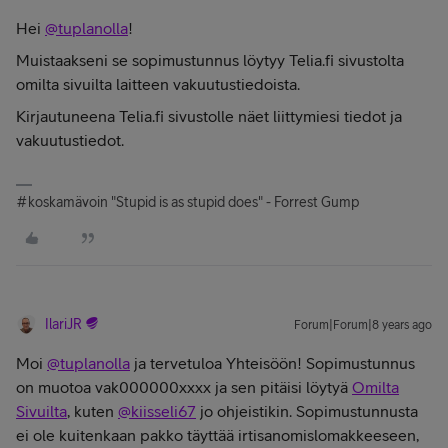
Hei
@tuplanolla
!
Muistaakseni se sopimustunnus löytyy Telia.fi sivustolta
omilta sivuilta laitteen vakuutustiedoista.
Kirjautuneena Telia.fi sivustolle näet liittymiesi tiedot ja
vakuutustiedot.
#koskamävoin "Stupid is as stupid does" - Forrest Gump
IlariJR
Forum|Forum|8 years ago
Moi
@tuplanolla
ja tervetuloa Yhteisöön! Sopimustunnus
on muotoa vak000000xxxx ja sen pitäisi löytyä
Omilta
Sivuilta
, kuten
@kiisseli67
jo ohjeistikin. Sopimustunnusta
ei ole kuitenkaan pakko täyttää irtisanomislomakkeeseen,