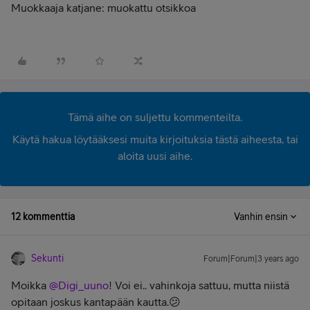
Muokkaaja katjane: muokattu otsikkoa
Tämä aihe on suljettu kommenteilta.
Käytä hakua löytääksesi muita kirjoituksia tästä aiheesta, tai
aloita uusi aihe.
12 kommenttia
Vanhin ensin
Sekunti
Forum|Forum|3 years ago
Moikka
@Digi_uuno
! Voi ei.. vahinkoja sattuu, mutta niistä
opitaan joskus kantapään kautta.😕