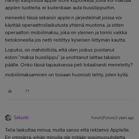
nähnyt kaupoissa apple store kuponkeja, joilla voi maksaa
applen tuotteita. ei kuitenkaan auta bussilippuihin.
meneekö tässä sekaisin apple:n järjestelmät joissa voi
käyttää operaattroilaskutusta yhtenä muotona. ja sitten
operaattori mobiilmaksu, joka on yleinen ja toimii vaikka
tietokoneella jos netti reitittyy kyseisen liittymän kautta.
Lopuksi, on mahdollista, että olen joskus poistanut
eston:”maksa bussilippu” ja unohtanut laittaa takaisin
päälle. Onko tässä tapauksessa peli totaalisesti menetetty?
mobiilimaksaminen on tosiaan huonosti tehty, joten kyllä.
Sekunti
Forum|Forum|3 years ago
Telia laskuttaa minua, mutta sanoo että reklamoi Applelle.
En ymmärrä, eihän minulla ole mitään sopimussuhdetta