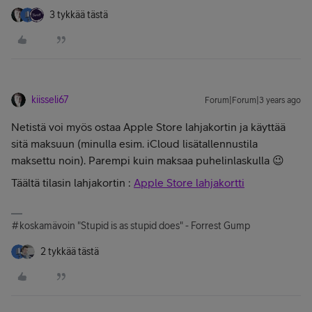
3 tykkää tästä
kiisseli67
Forum|Forum|3 years ago
Netistä voi myös ostaa Apple Store lahjakortin ja käyttää
sitä maksuun (minulla esim. iCloud lisätallennustila
maksettu noin). Parempi kuin maksaa puhelinlaskulla 😉
Täältä tilasin lahjakortin :
Apple Store lahjakortti
#koskamävoin "Stupid is as stupid does" - Forrest Gump
2 tykkää tästä