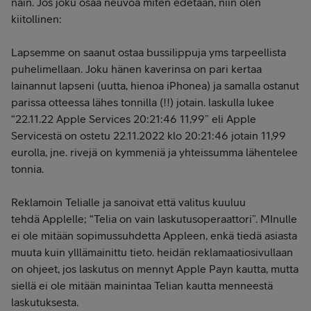
näin. Jos joku osaa neuvoa miten edetään, niin olen
kiitollinen:
Lapsemme on saanut ostaa bussilippuja yms tarpeellista
puhelimellaan. Joku hänen kaverinsa on pari kertaa
lainannut lapseni (uutta, hienoa iPhonea) ja samalla ostanut
parissa otteessa lähes tonnilla (!!) jotain. laskulla lukee
“22.11.22 Apple Services 20:21:46 11,99” eli Apple
Servicestä on ostetu 22.11.2022 klo 20:21:46 jotain 11,99
eurolla, jne. rivejä on kymmeniä ja yhteissumma lähentelee
tonnia.
Reklamoin Telialle ja sanoivat että valitus kuuluu
tehdä Applelle; “Telia on vain laskutusoperaattori”. MInulle
ei ole mitään sopimussuhdetta Appleen, enkä tiedä asiasta
muuta kuin ylllämainittu tieto. heidän reklamaatiosivullaan
on ohjeet, jos laskutus on mennyt Apple Payn kautta, mutta
siellä ei ole mitään mainintaa Telian kautta menneestä
laskutuksesta.