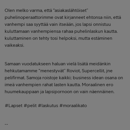
Olen melko varma, että “asiakaslähtöiset”
puhelinoperaattorimme ovat kirjanneet ehtonsa niin, että
vanhempi saa syyttää vain itseään, jos lapsi onnistuu
kuluttamaan vanhempiensa rahaa puhelinlaskun kautta.
kuluttaminen on tehty tosi helpoksi, mutta estäminen
vaikeaksi.
Samaan vuodatukseen haluan vielä lisätä meidänkin
hehkutamamme “menestyvät” Roviot, Supercellit, jne
pelifirmat. Samoja roistoje kaikki; business idean osana on
imeä vanhempien rahat lasten kautta. Moraalinen ero
huumekauppaan ja lapsipornoon on vain näennäinen.
#Lapset #pelit #laskutus #moraalikato
--