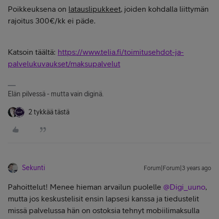
Poikkeuksena on
latauslipukkeet
, joiden kohdalla liittymän
rajoitus 300€/kk ei päde.
Katsoin täältä:
https://www.telia.fi/toimitusehdot-ja-
palvelukuvaukset/maksupalvelut
Elän pilvessä - mutta vain diginä.
2 tykkää tästä
Sekunti
Forum|Forum|3 years ago
Pahoittelut! Menee hieman arvailun puolelle
@Digi_uuno
,
mutta jos keskustelisit ensin lapsesi kanssa ja tiedustelit
missä palvelussa hän on ostoksia tehnyt mobiilimaksulla