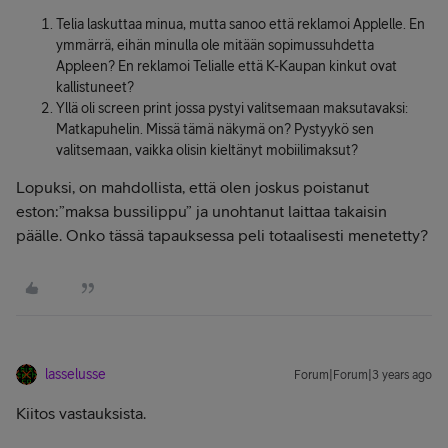
Telia laskuttaa minua, mutta sanoo että reklamoi Applelle. En
ymmärrä, eihän minulla ole mitään sopimussuhdetta
Appleen? En reklamoi Telialle että K-Kaupan kinkut ovat
kallistuneet?
Yllä oli screen print jossa pystyi valitsemaan maksutavaksi:
Matkapuhelin. Missä tämä näkymä on? Pystyykö sen
valitsemaan, vaikka olisin kieltänyt mobiilimaksut?
Lopuksi, on mahdollista, että olen joskus poistanut
eston:”maksa bussilippu” ja unohtanut laittaa takaisin
päälle. Onko tässä tapauksessa peli totaalisesti menetetty?
lasselusse
Forum|Forum|3 years ago
Kiitos vastauksista.