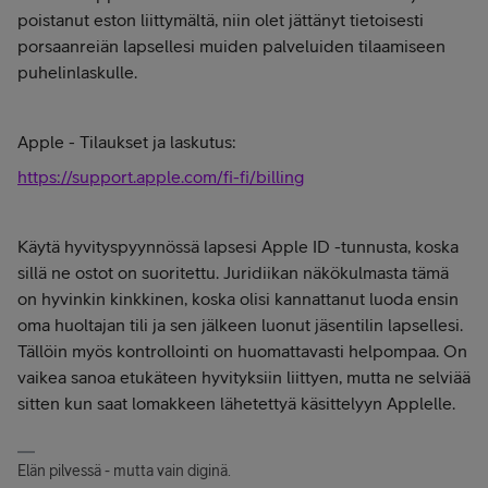
poistanut eston liittymältä, niin olet jättänyt tietoisesti
porsaanreiän lapsellesi muiden palveluiden tilaamiseen
puhelinlaskulle.
Apple - Tilaukset ja laskutus:
https://support.apple.com/fi-fi/billing
Käytä hyvityspyynnössä lapsesi Apple ID -tunnusta, koska
sillä ne ostot on suoritettu. Juridiikan näkökulmasta tämä
on hyvinkin kinkkinen, koska olisi kannattanut luoda ensin
oma huoltajan tili ja sen jälkeen luonut jäsentilin lapsellesi.
Tällöin myös kontrollointi on huomattavasti helpompaa. On
vaikea sanoa etukäteen hyvityksiin liittyen, mutta ne selviää
sitten kun saat lomakkeen lähetettyä käsittelyyn Applelle.
Elän pilvessä - mutta vain diginä.