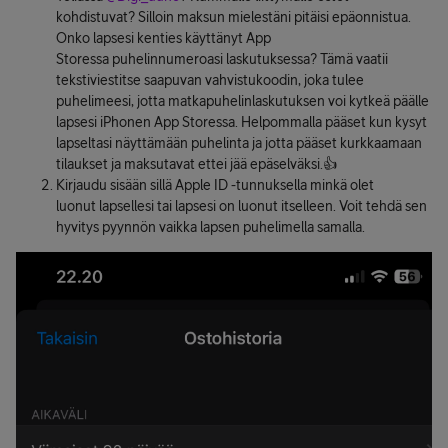
kohdistuvat? Silloin maksun mielestäni pitäisi epäonnistua.
Onko lapsesi kenties käyttänyt App
Storessa puhelinnumeroasi laskutuksessa? Tämä vaatii
tekstiviestitse saapuvan vahvistukoodin, joka tulee
puhelimeesi, jotta matkapuhelinlaskutuksen voi kytkeä päälle
lapsesi iPhonen App Storessa. Helpommalla pääset kun kysyt
lapseltasi näyttämään puhelinta ja jotta pääset kurkkaamaan
tilaukset ja maksutavat ettei jää epäselväksi.👍
Kirjaudu sisään sillä Apple ID -tunnuksella minkä olet
luonut lapsellesi tai lapsesi on luonut itselleen. Voit tehdä sen
hyvitys pyynnön vaikka lapsen puhelimella samalla.