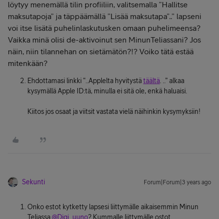
löytyy menemällä tilin profiiliin, valitsemalla ”Hallitse
maksutapoja” ja täppäämällä ”Lisää maksutapa”..” lapseni
voi itse lisätä puhelinlaskutusken omaan puhelimeensa?
Vaikka minä olisi de-aktivoinut sen MinunTeliassani? Jos
näin, niin tilannehan on sietämätön?!? Voiko tätä estää
mitenkään?
Ehdottamasi linkki “..Applelta hyvitystä
täältä
. ..” alkaa
kysymällä Apple ID:tä, minulla ei sitä ole, enkä haluaisi.
Kiitos jos osaat ja viitsit vastata vielä näihinkin kysymyksiin!
Sekunti
Forum|Forum|3 years ago
Onko estot kytketty lapsesi liittymälle aikaisemmin Minun
Teliassa
@Digi_uuno
? Kummalle liittymälle ostot