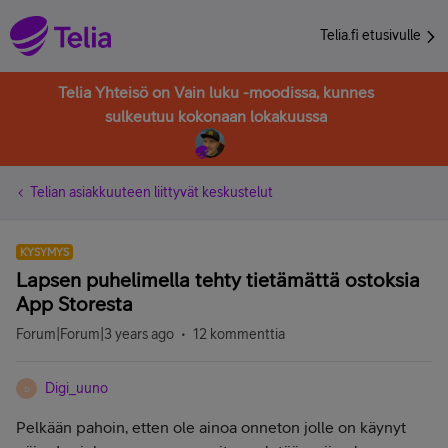
Telia.fi etusivulle
Telia Yhteisö on Vain luku -moodissa, kunnes
sulkeutuu kokonaan lokakuussa
Telian asiakkuuteen liittyvät keskustelut
KYSYMYS
Lapsen puhelimella tehty tietämättä ostoksia
App Storesta
Forum|Forum|3 years ago
12 kommenttia
Digi_uuno
D
Pelkään pahoin, etten ole ainoa onneton jolle on käynyt