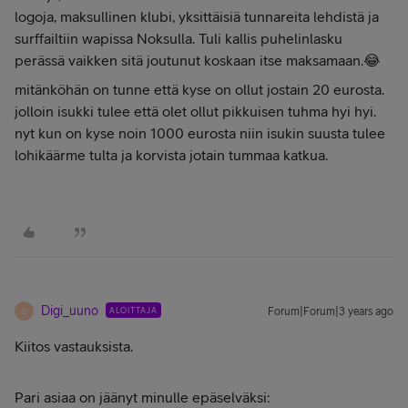
logoja, maksullinen klubi, yksittäisiä tunnareita lehdistä ja
surffailtiin wapissa Noksulla. Tuli kallis puhelinlasku
perässä vaikken sitä joutunut koskaan itse maksamaan.😂
mitänköhän on tunne että kyse on ollut jostain 20 eurosta.
jolloin isukki tulee että olet ollut pikkuisen tuhma hyi hyi.
nyt kun on kyse noin 1000 eurosta niin isukin suusta tulee
lohikäärme tulta ja korvista jotain tummaa katkua.
Digi_uuno
ALOITTAJA
Forum|Forum|3 years ago
D
Kiitos vastauksista.
Pari asiaa on jäänyt minulle epäselväksi: