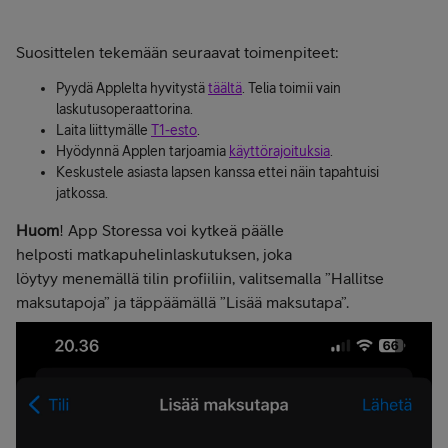
Suosittelen tekemään seuraavat toimenpiteet:
Pyydä Applelta hyvitystä
täältä
. Telia toimii vain
laskutusoperaattorina.
Laita liittymälle
T1-esto
.
Hyödynnä Applen tarjoamia
käyttörajoituksia
.
Keskustele asiasta lapsen kanssa ettei näin tapahtuisi
jatkossa.
Huom
! App Storessa voi kytkeä päälle
helposti matkapuhelinlaskutuksen, joka
löytyy menemällä tilin profiiliin, valitsemalla ”Hallitse
maksutapoja” ja täppäämällä ”Lisää maksutapa”.