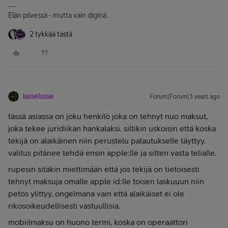
Elän pilvessä - mutta vain diginä.
2 tykkää tästä
lasselusse
Forum|Forum|3 years ago
tässä asiassa on joku henkilö joka on tehnyt nuo maksut,
joka tekee juridiikan hankalaksi. siltikin uskoisin että koska
tekijä on alaikäinen niin perustelu palautukselle täyttyy.
valitus pitänee tehdä ensin apple:lle ja sitten vasta telialle.
rupesin sitäkin miettimään että jos tekijä on tietoisesti
tehnyt maksuja omalle apple id:lle toisen laskuuun niin
petos ylittyy, ongelmana vain että alaikäiset ei ole
rikosoikeudellisesti vastuullisia.
mobiilmaksu on huono termi, koska on operaattori