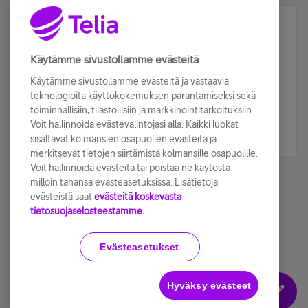
Älä jää paitsi – osallistu ja voita!
Tilaa Telian uutiskirje ja olet mukana arvonnassa.
Käytämme sivustollamme evästeitä
Samalla saat parhaat asiakasedut suoraan
Käytämme sivustollamme evästeitä ja vastaavia
sähköpostiisi.
teknologioita käyttökokemuksen parantamiseksi sekä
toiminnallisiin, tilastollisiin ja markkinointitarkoituksiin.
Voit hallinnoida evästevalintojasi alla. Kaikki luokat
Tilaa nyt
sisältävät kolmansien osapuolien evästeitä ja
merkitsevät tietojen siirtämistä kolmansille osapuolille.
Voit hallinnoida evästeitä tai poistaa ne käytöstä
milloin tahansa evästeasetuksissa. Lisätietoja
evästeistä saat
evästeitä koskevasta
tietosuojaselosteestamme.
Käyttöehdot
Accessibility statement
Evästeasetukset
Hyväksy evästeet
Evästeasetukset