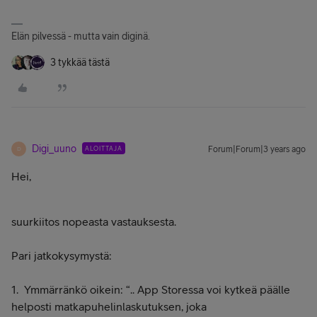
Elän pilvessä - mutta vain diginä.
3 tykkää tästä
Digi_uuno
ALOITTAJA
Forum|Forum|3 years ago
D
Hei,
suurkiitos nopeasta vastauksesta.
Pari jatkokysymystä:
1. Ymmärränkö oikein: “.. App Storessa voi kytkeä päälle
helposti matkapuhelinlaskutuksen, joka