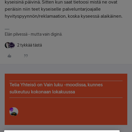
kyseisinä päivinä. Sitten kun saat tietoosi mistä ne ovat
peräisin niin teet kyseiselle palveluntarjoajalle
hyvityspyynnön/reklamaation, koska kyseessä alaikäinen.
Elän pilvessä - mutta vain diginä.
2 tykkää tästä
Telia Yhteisö on Vain luku -moodissa, kunnes
sulkeutuu kokonaan lokakuussa