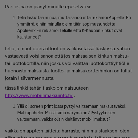
Pari asiaa on jäänyt minulle epäselväksi:
Telia laskuttaa minua, mutta sanoo että reklamoi Applelle. En
ymmärrä, eihän minulla ole mitään sopimussuhdetta
Appleen? En reklamoi Telialle että K-Kaupan kinkut ovat
kallistuneet?
telia ja muut operaattorit on välikäsi tässä fiaskossa. vähän
vastaavasti voisi sanoa että jos maksaa sen kinkun maksu-
tai luottokortilla, niin joskus voi valittaa luottokorttiyhtiölle
huonoista maksuista. luotto- ja maksukortteihinkin on tullut
jotain lisävarmennusta.
tässä linkki tähän fiasko ominaisuuteen
http://www.mobiilimaksuinfo.fi/
.
Yllä oli screen print jossa pystyi valitsemaan maksutavaksi:
Matkapuhelin. Missä tämä näkymä on? Pystyykö sen
valitsemaan, vaikka olisin kieltänyt mobiilimaksut?
vaikka en apple:n laitteita harrasta, niin muistaakseni olen