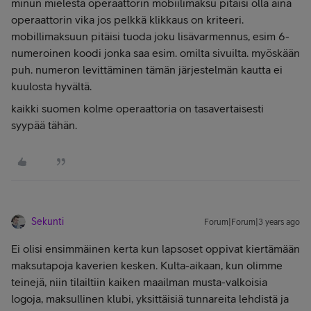
minun mielestä operaattorin mobiilimaksu pitäisi olla aina
operaattorin vika jos pelkkä klikkaus on kriteeri.
mobillimaksuun pitäisi tuoda joku lisävarmennus, esim 6-
numeroinen koodi jonka saa esim. omilta sivuilta. myöskään
puh. numeron levittäminen tämän järjestelmän kautta ei
kuulosta hyvältä.
kaikki suomen kolme operaattoria on tasavertaisesti
syypää tähän.
Sekunti
Forum|Forum|3 years ago
Ei olisi ensimmäinen kerta kun lapsoset oppivat kiertämään
maksutapoja kaverien kesken. Kulta-aikaan, kun olimme
teinejä, niin tilailtiin kaiken maailman musta-valkoisia
logoja, maksullinen klubi, yksittäisiä tunnareita lehdistä ja