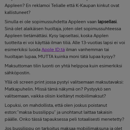
Appleen? En reklamoi Telialle että K-Kaupan kinkut ovat
kallistuneet?
Sinulla ei ole sopimussuhdetta Appleen vaan
lapsellasi
.
Sinä olet alaikäisen huoltaja, joten olet sopimussuhteessa
Appleen tietämättäsi. Kysy lapseltasi, koska Applen
tuotteita ei voi käyttää ilman tiliä. Alle 13-vuotias lapsi ei voi
esimerkiksi luoda
Apple ID:tä
ilman vanhemman tai
huoltajan lupaa, MUTTA kuinka moni tätä lupaa kysyy?
Maksuttoman tilin luonti on yhtä helppoa kuin esimerkiksi
sähköpostin.
Yllä oli screen print jossa pystyi valitsemaan maksutavaksi:
Matkapuhelin. Missä tämä näkymä on? Pystyykö sen
valitsemaan, vaikka olisin kieltänyt mobiilimaksut?
Lopuksi, on mahdollista, että olen joskus poistanut
eston:”maksa bussilippu” ja unohtanut laittaa takaisin
päälle. Onko tässä tapauksessa peli totaalisesti menetetty?
Jos bussilippu on tarkoitus maksaa mobiilimaksuna ja olet