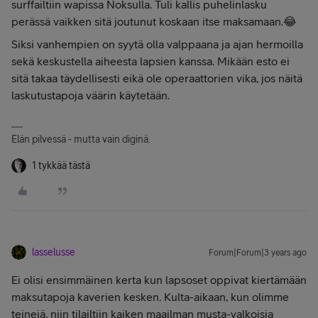
surffailtiin wapissa Noksulla. Tuli kallis puhelinlasku
perässä vaikken sitä joutunut koskaan itse maksamaan.😂
Siksi vanhempien on syytä olla valppaana ja ajan hermoilla
sekä keskustella aiheesta lapsien kanssa. Mikään esto ei
sitä takaa täydellisesti eikä ole operaattorien vika, jos näitä
laskutustapoja väärin käytetään.
Elän pilvessä - mutta vain diginä.
1 tykkää tästä
lasselusse
Forum|Forum|3 years ago
Ei olisi ensimmäinen kerta kun lapsoset oppivat kiertämään
maksutapoja kaverien kesken. Kulta-aikaan, kun olimme
teinejä, niin tilailtiin kaiken maailman musta-valkoisia