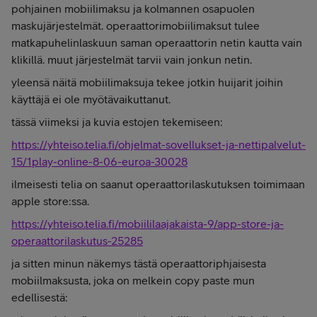
pohjainen mobiilimaksu ja kolmannen osapuolen
maskujärjestelmät. operaattorimobiilimaksut tulee
matkapuhelinlaskuun saman operaattorin netin kautta vain
klikillä. muut järjestelmät tarvii vain jonkun netin.
yleensä näitä mobiilimaksuja tekee jotkin huijarit joihin
käyttäjä ei ole myötävaikuttanut.
tässä viimeksi ja kuvia estojen tekemiseen:
https://yhteiso.telia.fi/ohjelmat-sovellukset-ja-nettipalvelut-
15/1play-online-8-06-euroa-30028
ilmeisesti telia on saanut operaattorilaskutuksen toimimaan
apple store:ssa.
https://yhteiso.telia.fi/mobiililaajakaista-9/app-store-ja-
operaattorilaskutus-25285
ja sitten minun näkemys tästä operaattoriphjaisesta
mobiilmaksusta, joka on melkein copy paste mun
edellisestä: