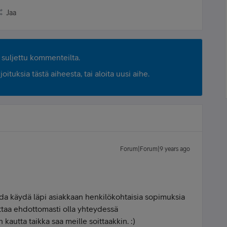
Jaa
suljettu kommenteilta.
ituksia tästä aiheesta, tai aloita uusi aihe.
Forum|Forum|9 years ago
oida käydä läpi asiakkaan henkilökohtaisia sopimuksia
attaa ehdottomasti olla yhteydessä
autta taikka saa meille soittaakkin. :)