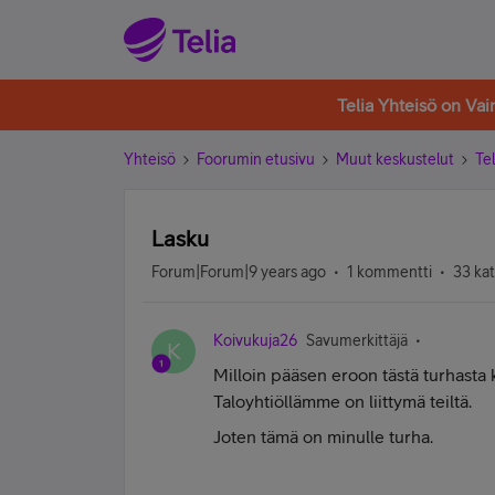
Telia Yhteisö on Va
Yhteisö
Foorumin etusivu
Muut keskustelut
Tel
Lasku
Forum|Forum|9 years ago
1 kommentti
33 ka
Koivukuja26
Savumerkittäjä
K
Milloin pääsen eroon tästä turhasta k
Taloyhtiöllämme on liittymä teiltä.
Joten tämä on minulle turha.