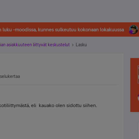
in luku -moodissa, kunnes sulkeutuu kokonaan lokakuussa
ian asiakkuuteen liittyvät keskustelut
Lasku
tselukertaa
otiliittymästä, eli kauako olen sidottu siihen.