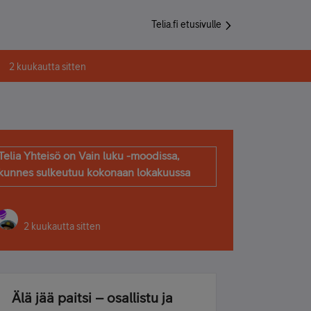
Telia.fi etusivulle
2 kuukautta sitten
Telia Yhteisö on Vain luku -moodissa,
kunnes sulkeutuu kokonaan lokakuussa
2 kuukautta sitten
Älä jää paitsi – osallistu ja