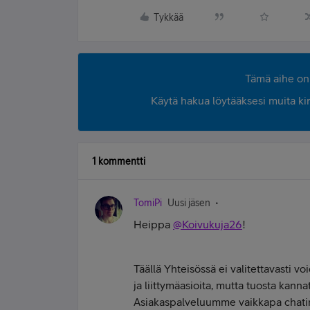
Tykkää
Tämä aihe on 
Käytä hakua löytääksesi muita kirjo
1 kommentti
TomiPi
Uusi jäsen
Heippa
@Koivukuja26
!
Täällä Yhteisössä ei valitettavasti v
ja liittymäasioita, mutta tuosta kann
Asiakaspalveluumme vaikkapa chatin k