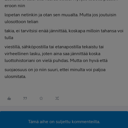
eroon niin
lopetan netinkin ja otan sen muualta. Mutta jos joutuisin
ulosottoon telian
takia, ei tarvitsisi enää jännittää, koskapa milloin tahansa voi
tulla
viestillä, sähköpostilla tai etanapostilla tekaistu tai
virheellinen lasku, joten aina saa jännittää koska
luottohistoriani on vielä puhdas. Mutta on hyvä että
suojaosuus on jo niin suuri, ettei minulta voi paljoa
ulosmitata.
Tämä aihe on suljettu kommenteilta.