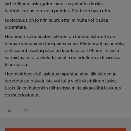
virheellinen lasku, joten aina saa jännittää koska
luottohistoriani on vielä puhdas. Mutta on hyvä että
suojaosuus on jo niin suuri, ettei minulta voi paljoa
ulosmitata.
Huonojen kokemusten jälkeen on luonnollista, että on
hieman varovainen tai epäileväinen. Mielenrauhaa onneksi
olet saanut asiakaspalvelun kautta ja voit Minun Teliasta
varmistaa mitä palveluita sinulla on edelleen aktiivisessa
tilauksessa.
Huomioithan, että laskutus tapahtuu aina jälkikäteen ja
lopetetuista palveluista voi tulla vielä yksittäinen lasku.
Laskulla on kuitenkin nähtävissä miltä aikaväliltä laskutus
on muodostunut.