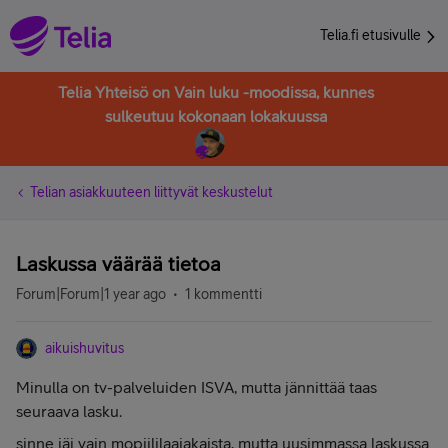
Telia.fi etusivulle
Telia Yhteisö on Vain luku -moodissa, kunnes
sulkeutuu kokonaan lokakuussa
Telian asiakkuuteen liittyvät keskustelut
Laskussa väärää tietoa
Forum|Forum|1 year ago
1 kommentti
aikuishuvitus
Minulla on tv-palveluiden ISVA, mutta jännittää taas
seuraava lasku.
sinne jäi vain mopiililaajakaista, mutta uusimmassa laskussa