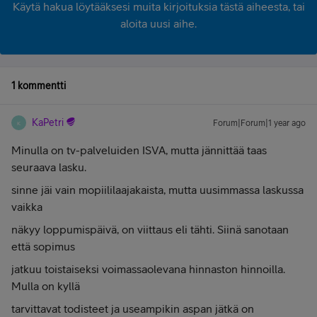
Käytä hakua löytääksesi muita kirjoituksia tästä aiheesta, tai
aloita uusi aihe.
1 kommentti
KaPetri
Forum|Forum|1 year ago
K
Minulla on tv-palveluiden ISVA, mutta jännittää taas
seuraava lasku.
sinne jäi vain mopiililaajakaista, mutta uusimmassa laskussa
vaikka
näkyy loppumispäivä, on viittaus eli tähti. Siinä sanotaan
että sopimus
jatkuu toistaiseksi voimassaolevana hinnaston hinnoilla.
Mulla on kyllä
tarvittavat todisteet ja useampikin aspan jätkä on