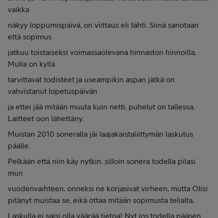
vaikka
näkyy loppumispäivä, on viittaus eli tähti. Siinä sanotaan
että sopimus
jatkuu toistaiseksi voimassaolevana hinnaston hinnoilla.
Mulla on kyllä
tarvittavat todisteet ja useampikin aspan jätkä on
vahvistanut lopetuspäivän
ja ettei jää mitään muuta kuin netti. puhelut on tallessa.
Laitteet oon lähettäny.
Muistan 2010 soneralla jäi laajakaistaliittymän laskutus
päälle.
Pelkään että niin käy nytkin. silloin sonera todella pilasi
mun
vuodenvaihteen. onneksi ne korjasivat virheen, mutta Olisi
pitänyt muistaa se, eikä ottaa mitään sopimusta telialta.
Laskulla ei saisi olla väärää tietoa! Nyt jos todella pääsen