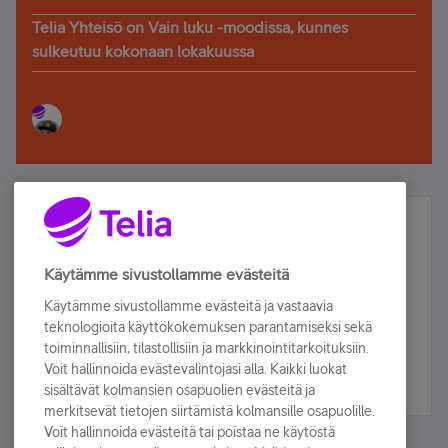
Telia Yhteisö on Vain luku -moodissa, kunnes
sulkeutuu kokonaan lokakuussa
Älä jää paitsi – osallistu ja voita!
Tilaa Telian uutiskirje ja olet mukana arvonnassa.
Käytämme sivustollamme evästeitä
Samalla saat parhaat asiakasedut suoraan
Käytämme sivustollamme evästeitä ja vastaavia
sähköpostiisi.
teknologioita käyttökokemuksen parantamiseksi sekä
toiminnallisiin, tilastollisiin ja markkinointitarkoituksiin.
Voit hallinnoida evästevalintojasi alla. Kaikki luokat
Tilaa nyt
sisältävät kolmansien osapuolien evästeitä ja
merkitsevät tietojen siirtämistä kolmansille osapuolille.
Voit hallinnoida evästeitä tai poistaa ne käytöstä