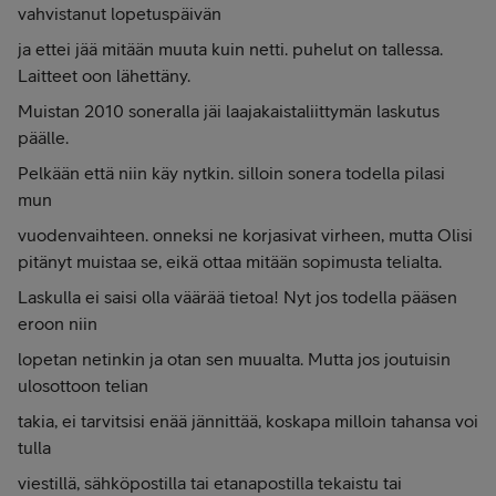
vahvistanut lopetuspäivän
ja ettei jää mitään muuta kuin netti. puhelut on tallessa.
Laitteet oon lähettäny.
Muistan 2010 soneralla jäi laajakaistaliittymän laskutus
päälle.
Pelkään että niin käy nytkin. silloin sonera todella pilasi
mun
vuodenvaihteen. onneksi ne korjasivat virheen, mutta Olisi
pitänyt muistaa se, eikä ottaa mitään sopimusta telialta.
Laskulla ei saisi olla väärää tietoa! Nyt jos todella pääsen
eroon niin
lopetan netinkin ja otan sen muualta. Mutta jos joutuisin
ulosottoon telian
takia, ei tarvitsisi enää jännittää, koskapa milloin tahansa voi
tulla
viestillä, sähköpostilla tai etanapostilla tekaistu tai