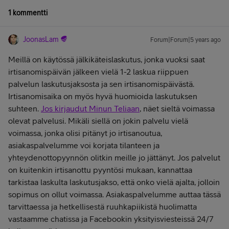
1 kommentti
JoonasLam
Forum|Forum|5 years ago
Meillä on käytössä jälkikäteislaskutus, jonka vuoksi saat
irtisanomispäivän jälkeen vielä 1-2 laskua riippuen
palvelun laskutusjaksosta ja sen irtisanomispäivästä.
Irtisanomisaika on myös hyvä huomioida laskutuksen
suhteen.
Jos kirjaudut Minun Teliaan
, näet sieltä voimassa
olevat palvelusi. Mikäli siellä on jokin palvelu vielä
voimassa, jonka olisi pitänyt jo irtisanoutua,
asiakaspalvelumme voi korjata tilanteen ja
yhteydenottopyynnön olitkin meille jo jättänyt. Jos palvelut
on kuitenkin irtisanottu pyyntösi mukaan, kannattaa
tarkistaa laskulta laskutusjakso, että onko vielä ajalta, jolloin
sopimus on ollut voimassa. Asiakaspalvelumme auttaa tässä
tarvittaessa ja hetkellisestä ruuhkapiikistä huolimatta
vastaamme chatissa ja Facebookin yksityisviesteissä 24/7