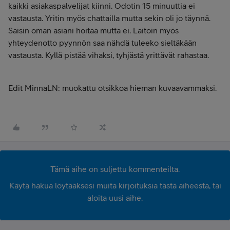
kaikki asiakaspalvelijat kiinni. Odotin 15 minuuttia ei
vastausta. Yritin myös chattailla mutta sekin oli jo täynnä.
Saisin oman asiani hoitaa mutta ei. Laitoin myös
yhteydenotto pyynnön saa nähdä tuleeko sieltäkään
vastausta. Kyllä pistää vihaksi, tyhjästä yrittävät rahastaa.
Edit MinnaLN: muokattu otsikkoa hieman kuvaavammaksi.
Tämä aihe on suljettu kommenteilta.
Käytä hakua löytääksesi muita kirjoituksia tästä aiheesta, tai
aloita uusi aihe.