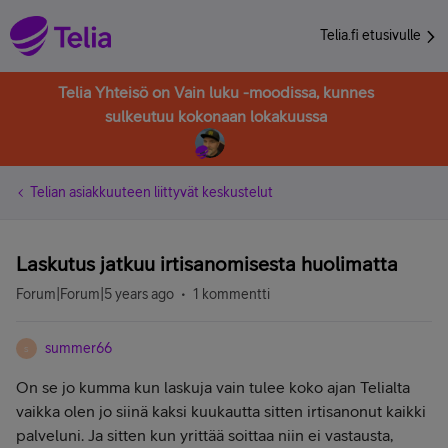
Telia.fi etusivulle
Telia Yhteisö on Vain luku -moodissa, kunnes
sulkeutuu kokonaan lokakuussa
Telian asiakkuuteen liittyvät keskustelut
Laskutus jatkuu irtisanomisesta huolimatta
Forum|Forum|5 years ago
1 kommentti
summer66
S
On se jo kumma kun laskuja vain tulee koko ajan Telialta
vaikka olen jo siinä kaksi kuukautta sitten irtisanonut kaikki
palveluni. Ja sitten kun yrittää soittaa niin ei vastausta,