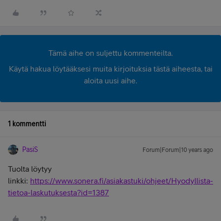
Tämä aihe on suljettu kommenteilta.
Käytä hakua löytääksesi muita kirjoituksia tästä aiheesta, tai
aloita uusi aihe.
1 kommentti
PasiS
Forum|Forum|10 years ago
Tuolta löytyy
linkki:
https://www.sonera.fi/asiakastuki/ohjeet/Hyodyllista-
tietoa-laskutuksesta?id=1387