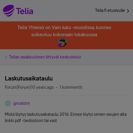
Telia.fi etusivulle
Telia Yhteisö on Vain luku -moodissa, kunnes
sulkeutuu kokonaan lokakuussa
Telian asiakkuuteen liittyvät keskustelut
Laskutusaikataulu
Forum|Forum|10 years ago
1 kommentti
gmailstm
G
Mistä löytyy laskutusaikataulu 2016. Ennen löytyi omien sivujen alta
linkki pdf -tiedostoon tai vast.