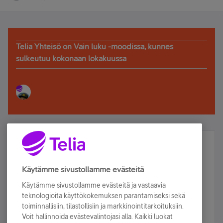
Telia Yhteisö on Vain luku -moodissa, kunnes
sulkeutuu kokonaan lokakuussa
Älä jää paitsi – osallistu ja voita!
Tilaa Telian uutiskirje ja olet mukana arvonnassa.
Käytämme sivustollamme evästeitä
Samalla saat parhaat asiakasedut suoraan
Käytämme sivustollamme evästeitä ja vastaavia
sähköpostiisi.
teknologioita käyttökokemuksen parantamiseksi sekä
toiminnallisiin, tilastollisiin ja markkinointitarkoituksiin.
Voit hallinnoida evästevalintojasi alla. Kaikki luokat
Tilaa nyt