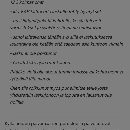
12.3 kolmas chat
- klo 9.49 laittoi että laskulle tehty hyvitykset
- uusi liittymäpaketit kahdelle, ko:sta tuli heti
varmistukset ja sähköpostit eli ne onnistuivat
- sanoi laittavansa tänään s-p sillä ei laskutuksessa
lauantaina ole ketään että saadaan asia kuntoon viimein
- lasku ei ole poistunut
- Chatti koko ajan ruuhkainen
Pitääkö vielä olla about tunnin jonossa eli kohta mennyt
työpäivä tätä menoa
Olen siis roikkunut myös puhelimitse teille josta
yhdistettiin laskujonoon ja lopulta en jaksanut olla
hollilla
Kyllä noiden päivämäärien perusteella palvelut ovat