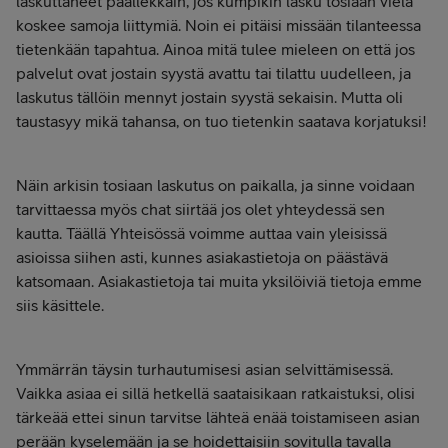
laskuttaneet päällekkäin, jos kumpikin lasku tosiaan vielä
koskee samoja liittymiä. Noin ei pitäisi missään tilanteessa
tietenkään tapahtua. Ainoa mitä tulee mieleen on että jos
palvelut ovat jostain syystä avattu tai tilattu uudelleen, ja
laskutus tällöin mennyt jostain syystä sekaisin. Mutta oli
taustasyy mikä tahansa, on tuo tietenkin saatava korjatuksi!
Näin arkisin tosiaan laskutus on paikalla, ja sinne voidaan
tarvittaessa myös chat siirtää jos olet yhteydessä sen
kautta. Täällä Yhteisössä voimme auttaa vain yleisissä
asioissa siihen asti, kunnes asiakastietoja on päästävä
katsomaan. Asiakastietoja tai muita yksilöiviä tietoja emme
siis käsittele.
Ymmärrän täysin turhautumisesi asian selvittämisessä.
Vaikka asiaa ei sillä hetkellä saataisikaan ratkaistuksi, olisi
tärkeää ettei sinun tarvitse lähteä enää toistamiseen asian
perään kyselemään ja se hoidettaisiin sovitulla tavalla