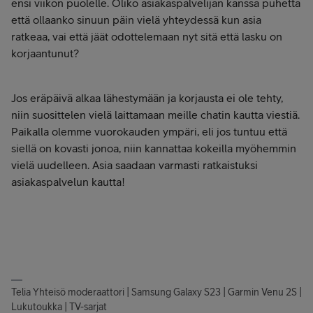
ensi viikon puolelle. Oliko asiakaspalvelijan kanssa puhetta
että ollaanko sinuun päin vielä yhteydessä kun asia
ratkeaa, vai että jäät odottelemaan nyt sitä että lasku on
korjaantunut?
Jos eräpäivä alkaa lähestymään ja korjausta ei ole tehty,
niin suosittelen vielä laittamaan meille chatin kautta viestiä.
Paikalla olemme vuorokauden ympäri, eli jos tuntuu että
siellä on kovasti jonoa, niin kannattaa kokeilla myöhemmin
vielä uudelleen. Asia saadaan varmasti ratkaistuksi
asiakaspalvelun kautta!
Telia Yhteisö moderaattori | Samsung Galaxy S23 | Garmin Venu 2S |
Lukutoukka | TV-sarjat