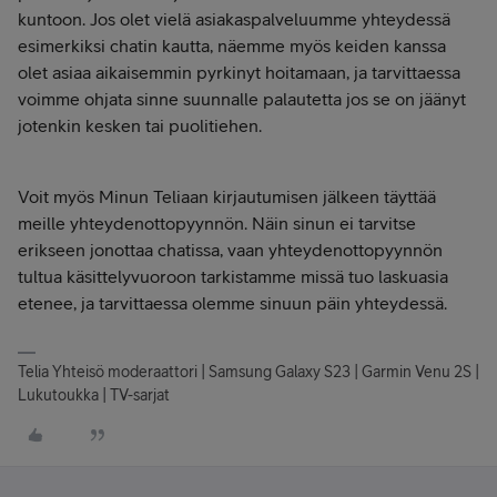
kuntoon. Jos olet vielä asiakaspalveluumme yhteydessä
esimerkiksi chatin kautta, näemme myös keiden kanssa
olet asiaa aikaisemmin pyrkinyt hoitamaan, ja tarvittaessa
voimme ohjata sinne suunnalle palautetta jos se on jäänyt
jotenkin kesken tai puolitiehen.
Voit myös Minun Teliaan kirjautumisen jälkeen täyttää
meille yhteydenottopyynnön. Näin sinun ei tarvitse
erikseen jonottaa chatissa, vaan yhteydenottopyynnön
tultua käsittelyvuoroon tarkistamme missä tuo laskuasia
etenee, ja tarvittaessa olemme sinuun päin yhteydessä.
Telia Yhteisö moderaattori | Samsung Galaxy S23 | Garmin Venu 2S |
Lukutoukka | TV-sarjat