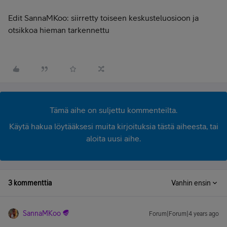
Edit SannaMKoo: siirretty toiseen keskusteluosioon ja
otsikkoa hieman tarkennettu
Tämä aihe on suljettu kommenteilta.
Käytä hakua löytääksesi muita kirjoituksia tästä aiheesta, tai
aloita uusi aihe.
3 kommenttia
Vanhin ensin
SannaMKoo
Forum|Forum|4 years ago