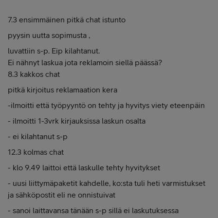
7.3 ensimmäinen pitkä chat istunto
pyysin uutta sopimusta ,
luvattiin s-p. Eip kilahtanut.
Ei nähnyt laskua jota reklamoin siellä päässä?
8.3 kakkos chat
pitkä kirjoitus reklamaation kera
-ilmoitti että työpyyntö on tehty ja hyvitys viety eteenpäin
- ilmoitti 1-3vrk kirjauksissa laskun osalta
- ei kilahtanut s-p
12.3 kolmas chat
- klo 9.49 laittoi että laskulle tehty hyvitykset
- uusi liittymäpaketit kahdelle, ko:sta tuli heti varmistukset
ja sähköpostit eli ne onnistuivat
- sanoi laittavansa tänään s-p sillä ei laskutuksessa