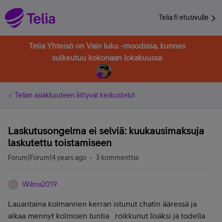
Telia.fi etusivulle
Telia Yhteisö on Vain luku -moodissa, kunnes
sulkeutuu kokonaan lokakuussa
Telian asiakkuuteen liittyvät keskustelut
Laskutusongelma ei selviä: kuukausimaksuja
laskutettu toistamiseen
Forum|Forum|4 years ago
3 kommenttia
Wilma2019
W
Lauantaina kolmannen kerran istunut chatin ääressä ja
aikaa mennyt kolmisen tuntia roikkunut lisäksi ja todella