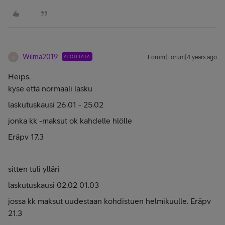
Wilma2019
ALOITTAJA
Forum|Forum|4 years ago
W
Heips.
kyse että normaali lasku
laskutuskausi 26.01 - 25.02
jonka kk -maksut ok kahdelle hlölle
Eräpv 17.3
sitten tuli ylläri
laskutuskausi 02.02 01.03
jossa kk maksut uudestaan kohdistuen helmikuulle. Eräpv
21.3