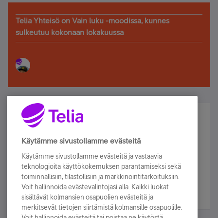
Telia Yhteisö on Vain luku -moodissa, kunnes
sulkeutuu kokonaan lokakuussa
Älä jää paitsi – osallistu ja voita!
Tilaa Telian uutiskirje ja olet mukana arvonnassa.
Käytämme sivustollamme evästeitä
Samalla saat parhaat asiakasedut suoraan
Käytämme sivustollamme evästeitä ja vastaavia
sähköpostiisi.
teknologioita käyttökokemuksen parantamiseksi sekä
toiminnallisiin, tilastollisiin ja markkinointitarkoituksiin.
Voit hallinnoida evästevalintojasi alla. Kaikki luokat
Tilaa nyt
sisältävät kolmansien osapuolien evästeitä ja
merkitsevät tietojen siirtämistä kolmansille osapuolille.
Voit hallinnoida evästeitä tai poistaa ne käytöstä