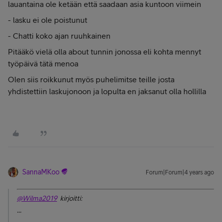
lauantaina ole ketään että saadaan asia kuntoon viimein
- lasku ei ole poistunut
- Chatti koko ajan ruuhkainen
Pitääkö vielä olla about tunnin jonossa eli kohta mennyt
työpäivä tätä menoa
Olen siis roikkunut myös puhelimitse teille josta
yhdistettiin laskujonoon ja lopulta en jaksanut olla hollilla
SannaMKoo
Forum|Forum|4 years ago
@Wilma2019
kirjoitti:
...