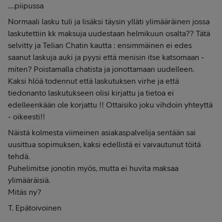
….piipussa
Normaali lasku tuli ja lisäksi täysin ylläti ylimääräinen jossa
laskutettiin kk maksuja uudestaan helmikuun osalta?? Tätä
selvitty ja Telian Chatin kautta : ensimmäinen ei edes
saanut laskuja auki ja pyysi että menisin itse katsomaan -
miten? Poistamalla chatista ja jonottamaan uudelleen.
Kaksi hlöä todennut että laskutuksen virhe ja että
tiedonanto laskutukseen olisi kirjattu ja tietoa ei
edelleenkään ole korjattu !! Ottaisiko joku vihdoin yhteyttä
- oikeesti!!
Näistä kolmesta viimeinen asiakaspalvelija sentään sai
uusittua sopimuksen, kaksi edellistä ei vaivautunut töitä
tehdä.
Puhelimitse jonotin myös, mutta ei huvita maksaa
ylimääräisiä.
Mitäs ny?
T. Epätoivoinen