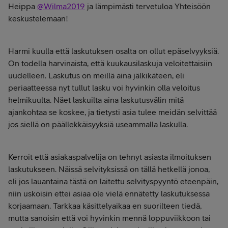
Heippa
@Wilma2019
ja lämpimästi tervetuloa Yhteisöön
keskustelemaan!
Harmi kuulla että laskutuksen osalta on ollut epäselvyyksiä.
On todella harvinaista, että kuukausilaskuja veloitettaisiin
uudelleen. Laskutus on meillä aina jälkikäteen, eli
periaatteessa nyt tullut lasku voi hyvinkin olla veloitus
helmikuulta. Näet laskuilta aina laskutusvälin mitä
ajankohtaa se koskee, ja tietysti asia tulee meidän selvittää
jos siellä on päällekkäisyyksiä useammalla laskulla.
Kerroit että asiakaspalvelija on tehnyt asiasta ilmoituksen
laskutukseen. Näissä selvityksissä on tällä hetkellä jonoa,
eli jos lauantaina tästä on laitettu selvityspyyntö eteenpäin,
niin uskoisin ettei asiaa ole vielä ennätetty laskutuksessa
korjaamaan. Tarkkaa käsittelyaikaa en suorilteen tiedä,
mutta sanoisin että voi hyvinkin mennä loppuviikkoon tai