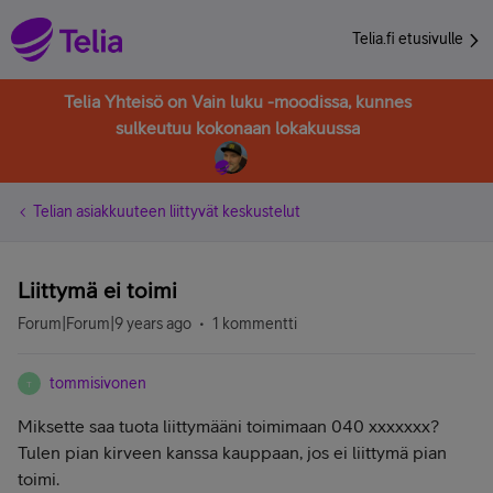
Telia.fi etusivulle
Telia Yhteisö on Vain luku -moodissa, kunnes
sulkeutuu kokonaan lokakuussa
Telian asiakkuuteen liittyvät keskustelut
Liittymä ei toimi
Forum|Forum|9 years ago
1 kommentti
tommisivonen
T
Miksette saa tuota liittymääni toimimaan 040 xxxxxxx?
Tulen pian kirveen kanssa kauppaan, jos ei liittymä pian
toimi.