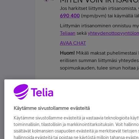
Jos harkitset liittymän irtisanomist
690 400
(mpm/pvm) tai käymällä l
Liittymän irtisanominen onnistuu m
Teliaan
sekä
yhteydenottopyyntölo
AVAA CHAT
Huom!
Mikäli maksat puhelimestasi k
erillisen summan liittymäsi yhteydes
sopimuskauden, tulee sinun hoitaa jäl
#koskamävoin "Stupid is as stupid does" 
Tykkää
Käytämme sivustollamme evästeitä
Käytämme sivustollamme evästeitä ja vastaavia teknologioita kä
toiminnallisiin, tilastollisiin ja markkinointitarkoituksiin. Voit hallinn
sisältävät kolmansien osapuolien evästeitä ja merkitsevät tietojen si
hallinnoida evästeitä tai poistaa ne käytöstä milloin tahansa eväste