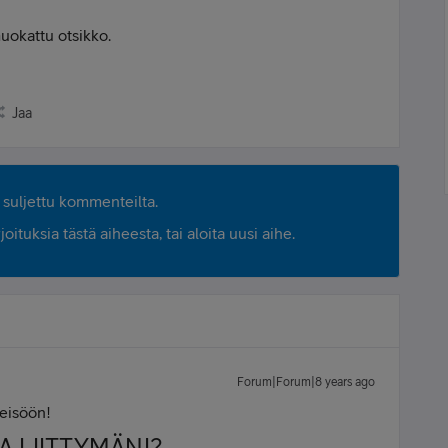
muokattu otsikko.
Jaa
suljettu kommenteilta.
ituksia tästä aiheesta, tai aloita uusi aihe.
Forum|Forum|8 years ago
teisöön!
A LIITTYMÄNI?