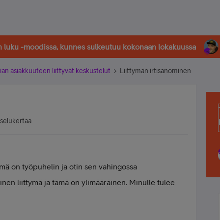
in luku -moodissa, kunnes sulkeutuu kokonaan lokakuussa
ian asiakkuuteen liittyvät keskustelut
Liittymän irtisanominen
tselukertaa
tämä on työpuhelin ja otin sen vahingossa
inen liittymä ja tämä on ylimääräinen. Minulle tulee