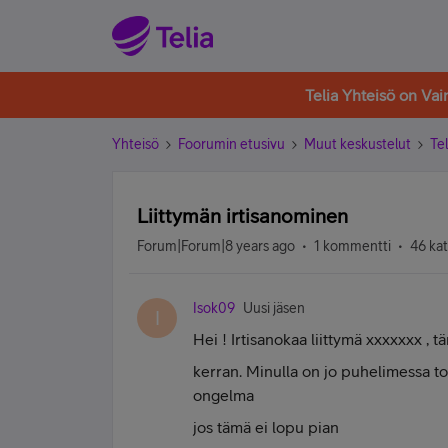
Telia Yhteisö on Va
Yhteisö
Foorumin etusivu
Muut keskustelut
Tel
Liittymän irtisanominen
Forum|Forum|8 years ago
1 kommentti
46 ka
Isok09
Uusi jäsen
I
Hei ! Irtisanokaa liittymä xxxxxxx , 
kerran. Minulla on jo puhelimessa to
ongelma
jos tämä ei lopu pian