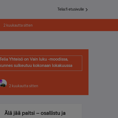
Telia.fi etusivulle
2 kuukautta sitten
Telia Yhteisö on Vain luku -moodissa,
kunnes sulkeutuu kokonaan lokakuussa
2 kuukautta sitten
Älä jää paitsi – osallistu ja