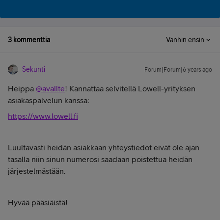
3 kommenttia
Vanhin ensin
Sekunti
Forum|Forum|6 years ago
Heippa
@avallte
! Kannattaa selvitellä Lowell-yrityksen
asiakaspalvelun kanssa:
https://www.lowell.fi
Luultavasti heidän asiakkaan yhteystiedot eivät ole ajan
tasalla niin sinun numerosi saadaan poistettua heidän
järjestelmästään.
Hyvää pääsiäistä!