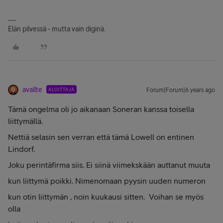
Elän pilvessä - mutta vain diginä.
avallte
ALOITTAJA
Forum|Forum|6 years ago
Tämä ongelma oli jo aikanaan Soneran kanssa toisella
liittymällä.
Nettiä selasin sen verran että tämä Lowell on entinen
Lindorf.
Joku perintäfirma siis. Ei siinä viimekskään auttanut muuta
kun liittymä poikki. Nimenomaan pyysin uuden numeron
kun otin liittymän , noin kuukausi sitten. Voihan se myös
olla