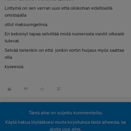
Liittymä on sen verran uusi että oliskohan edellisellä
omistajalla
ollut maksuongelmia.
En keksinyt tapaa selvittää mistä numerosta viestit oikeasti
tulevat.
Selvää tietenkin on että jonkin sortin huijaus myös saattaa
olla
kyseessä.
Tämä aihe on suljettu kommenteilta.
Käytä hakua löytääksesi muita kirjoituksia tästä aiheesta, tai
aloita uusi aihe.