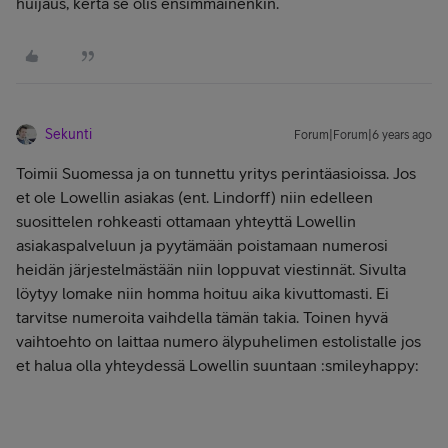
huijaus, kerta se olis ensimmäinenkin.
Sekunti
Forum|Forum|6 years ago
Toimii Suomessa ja on tunnettu yritys perintäasioissa. Jos
et ole Lowellin asiakas (ent. Lindorff) niin edelleen
suosittelen rohkeasti ottamaan yhteyttä Lowellin
asiakaspalveluun ja pyytämään poistamaan numerosi
heidän järjestelmästään niin loppuvat viestinnät. Sivulta
löytyy lomake niin homma hoituu aika kivuttomasti. Ei
tarvitse numeroita vaihdella tämän takia. Toinen hyvä
vaihtoehto on laittaa numero älypuhelimen estolistalle jos
et halua olla yhteydessä Lowellin suuntaan :smileyhappy: