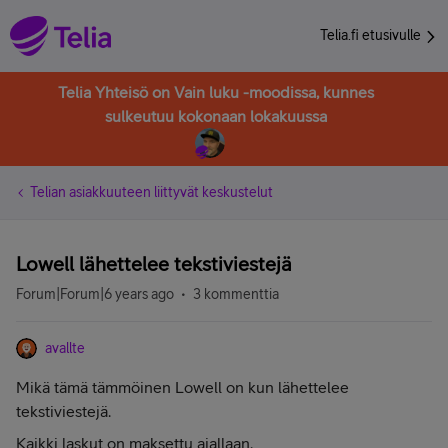
Telia.fi etusivulle
Telia Yhteisö on Vain luku -moodissa, kunnes
sulkeutuu kokonaan lokakuussa
Telian asiakkuuteen liittyvät keskustelut
Lowell lähettelee tekstiviestejä
Forum|Forum|6 years ago
3 kommenttia
avallte
Mikä tämä tämmöinen Lowell on kun lähettelee
tekstiviestejä.
Kaikki laskut on maksettu ajallaan.