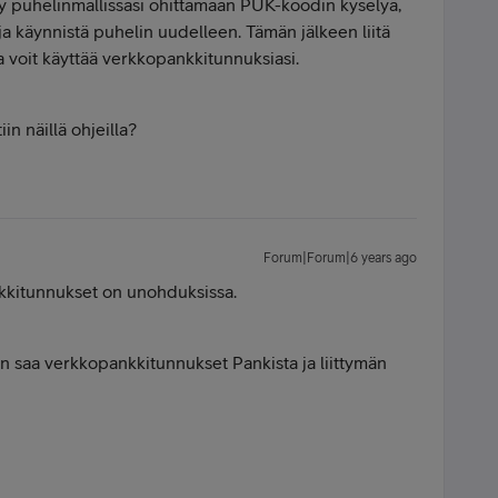
ty puhelinmallissasi ohittamaan PUK-koodin kyselyä,
ja käynnistä puhelin uudelleen. Tämän jälkeen liitä
voit käyttää verkkopankkitunnuksiasi.
n näillä ohjeilla?
Forum|Forum|6 years ago
nkkitunnukset on unohduksissa.
iin saa verkkopankkitunnukset Pankista ja liittymän