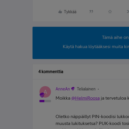
Tykkää
Tämä aihe on 
Käytä hakua löytääksesi muita kirjo
4 kommenttia
AnneAn
Telialainen
A
Moikka
@HelmiRoosa
ja tervetuloa 
Oletko näppäillyt PIN-koodisi lukko
muusta lukituksetsa? PUK-koodi tosi