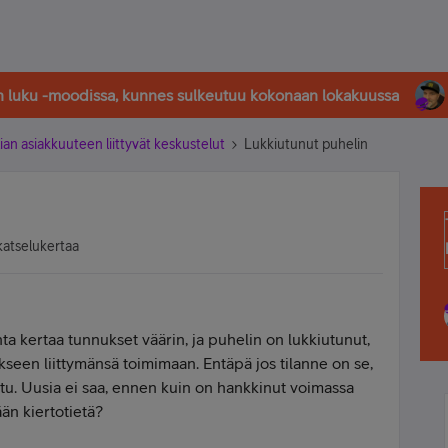
in luku -moodissa, kunnes sulkeutuu kokonaan lokakuussa
ian asiakkuuteen liittyvät keskustelut
Lukkiutunut puhelin
katselukertaa
ta kertaa tunnukset väärin, ja puhelin on lukkiutunut,
kseen liittymänsä toimimaan. Entäpä jos tilanne on se,
u. Uusia ei saa, ennen kuin on hankkinut voimassa
ään kiertotietä?