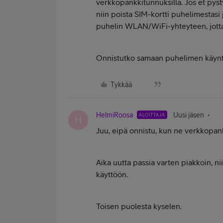
verkkopankkitunnuksilla. Jos et pys
niin poista SIM-kortti puhelimestasi 
puhelin WLAN/WiFi-yhteyteen, jotta 
Onnistutko samaan puhelimen käyntii
Tykkää
HelmiRoosa
Uusi jäsen
ALOITTAJA
H
Juu, eipä onnistu, kun ne verkkopa
Aika uutta passia varten piakkoin, n
käyttöön.
Toisen puolesta kyselen.