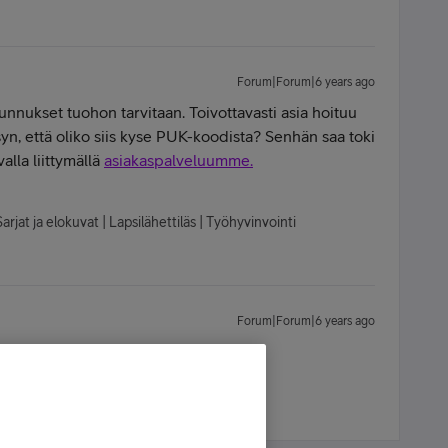
Forum|Forum|6 years ago
unnukset tuohon tarvitaan. Toivottavasti asia hoituu
syn, että oliko siis kyse PUK-koodista? Senhän saa toki
alla liittymällä
asiakaspalveluumme.
arjat ja elokuvat | Lapsilähettiläs | Työhyvinvointi
Forum|Forum|6 years ago