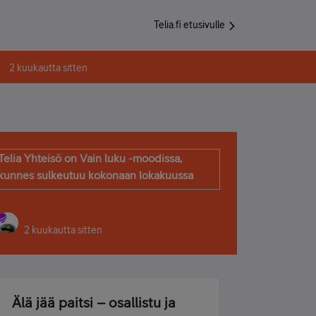
Telia.fi etusivulle
2 kuukautta sitten
Telia Yhteisö on Vain luku -moodissa,
kunnes sulkeutuu kokonaan lokakuussa
2 kuukautta sitten
Älä jää paitsi – osallistu ja