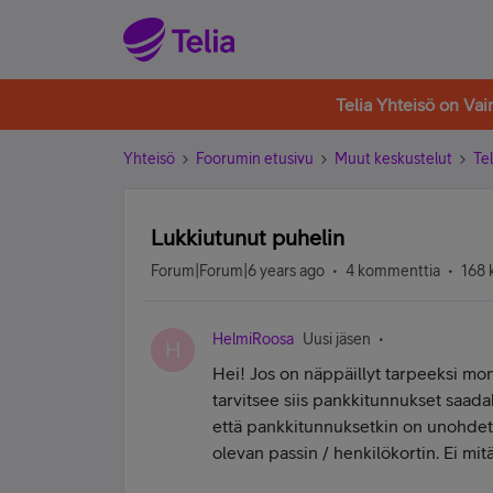
Telia Yhteisö on Va
Yhteisö
Foorumin etusivu
Muut keskustelut
Tel
Lukkiutunut puhelin
Forum|Forum|6 years ago
4 kommenttia
168 
HelmiRoosa
Uusi jäsen
H
Hei! Jos on näppäillyt tarpeeksi mon
tarvitsee siis pankkitunnukset saada
että pankkitunnuksetkin on unohdett
olevan passin / henkilökortin. Ei mit