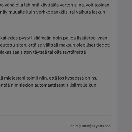
äivänä olla lähinnä käyttäjää varten siinä, voit tosiaan
e näy muualle kuin verkkopankkiisi tai vaikuta laskun
kai edes pysty lisäämään noin paljoa lisätietoa, vaan
tettu siten, että se välittää maksun oleelliset tiedot:
iakas saa sitten täyttää tai olla täyttämättä
 mielestäni toimii niin, että jos kyseessä on ns.
ntää nimitiedon automaattisesti tilisiirrolle kun
Forum|Forum|10 years ago