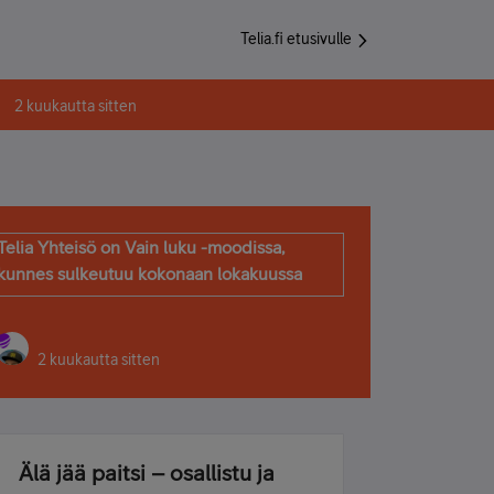
Telia.fi etusivulle
2 kuukautta sitten
Telia Yhteisö on Vain luku -moodissa,
kunnes sulkeutuu kokonaan lokakuussa
2 kuukautta sitten
Älä jää paitsi – osallistu ja