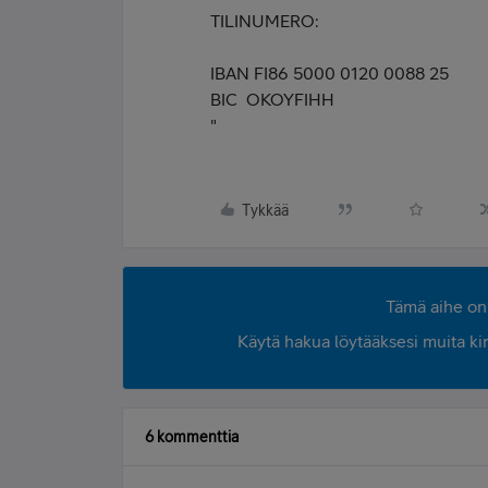
TILINUMERO:
IBAN FI86 5000 0120 0088 25
BIC OKOYFIHH
"
Tykkää
Tämä aihe on 
Käytä hakua löytääksesi muita kirjo
6 kommenttia