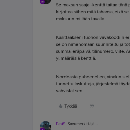
Se maksun saaja -kenttä taitaa tänä p
kirjottaa siihen mitä tahansa, eikä s
maksuun millään tavalla.
Käsittääkseni tuohon viivakoodiin ei 
se on nimenomaan suunniteltu ja toteu
summa, eräpäivä, tilinumero, viite. As
ylimääräisiä kenttiä.
Nordeasta puheenollen, ainakin siellä
tunnettu laskuttaja, järjestelmä täyde
vahvistat sen.
Tykkää
PasiS
Savumerkittäjä