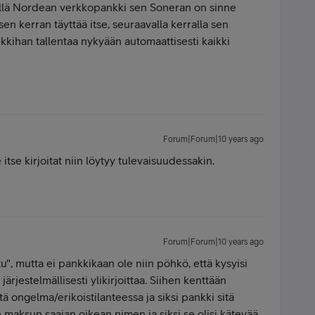
kyllä Nordean verkkopankki sen Soneran on sinne
 sen kerran täyttää itse, seuraavalla kerralla sen
nkkihan tallentaa nykyään automaattisesti kaikki
Forum|Forum|10 years ago
itse kirjoitat niin löytyy tulevaisuudessakin.
Forum|Forum|10 years ago
u", mutta ei pankkikaan ole niin pöhkö, että kysyisi
järjestelmällisesti ylikirjoittaa. Siihen kenttään
stä ongelma/erikoistilanteessa ja siksi pankki sitä
en maksun saajan oikean nimen ja siksi se olisi kätevää,