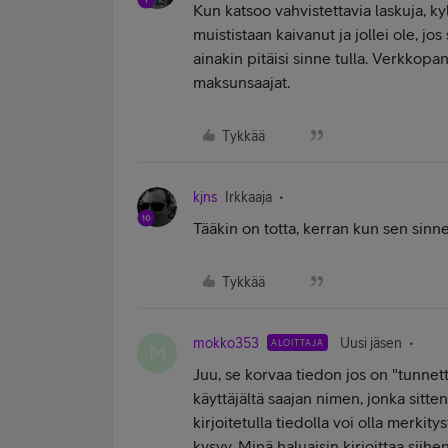
Kun katsoo vahvistettavia laskuja, 
muististaan kaivanut ja jollei ole, jos
ainakin pitäisi sinne tulla. Verkkopa
maksunsaajat.
Tykkää
kjns
Irkkaaja
Tääkin on totta, kerran kun sen sinne 
Tykkää
mokko353
Uusi jäsen
ALOITTAJA
M
Juu, se korvaa tiedon jos on "tunnett
käyttäjältä saajan nimen, jonka sitten 
kirjoitetulla tiedolla voi olla merkity
kysyy. Minä haluaisin kirjoittaa siih