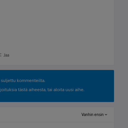
Jaa
suljettu kommenteilta.
ituksia tästä aiheesta, tai aloita uusi aihe.
Vanhin ensin