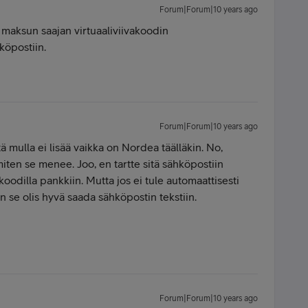
Forum|Forum|10 years ago
maksun saajan virtuaaliviivakoodin
hköpostiin.
Forum|Forum|10 years ago
 mulla ei lisää vaikka on Nordea täälläkin. No,
miten se menee. Joo, en tartte sitä sähköpostiin
akoodilla pankkiin. Mutta jos ei tule automaattisesti
n se olis hyvä saada sähköpostin tekstiin.
Forum|Forum|10 years ago