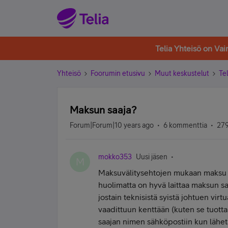
Telia Yhteisö on Va
Yhteisö
Foorumin etusivu
Muut keskustelut
Tel
Maksun saaja?
Forum|Forum|10 years ago
6 kommenttia
279
mokko353
Uusi jäsen
M
Maksuvälitysehtojen mukaan maksu vä
huolimatta on hyvä laittaa maksun sa
jostain teknisistä syistä johtuen vir
vaadittuun kenttään (kuten se tuotta
saajan nimen sähköpostiin kun lähetätt