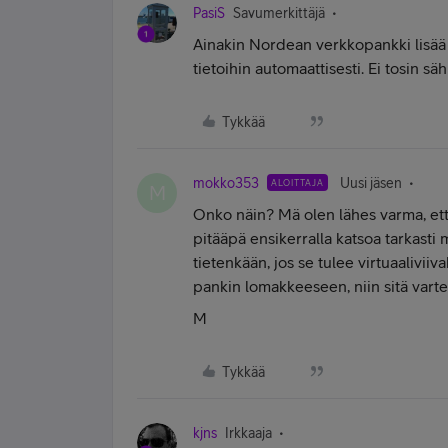
PasiS
Savumerkittäjä
Ainakin Nordean verkkopankki lisää 
tietoihin automaattisesti. Ei tosin sä
Tykkää
mokko353
Uusi jäsen
ALOITTAJA
M
Onko näin? Mä olen lähes varma, että
pitääpä ensikerralla katsoa tarkasti 
tietenkään, jos se tulee virtuaaliviiv
pankin lomakkeeseen, niin sitä varte
M
Tykkää
kjns
Irkkaaja