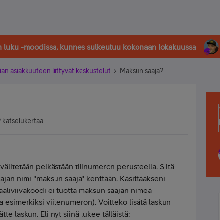
in luku -moodissa, kunnes sulkeutuu kokonaan lokakuussa
ian asiakkuuteen liittyvät keskustelut
Maksun saaja?
 katselukertaa
litetään pelkästään tilinumeron perusteella. Siitä
ajan nimi "maksun saaja" kenttään. Käsittääkseni
tuaaliviivakoodi ei tuotta maksun saajan nimeä
a esimerkiksi viitenumeron). Voitteko lisätä laskun
e laskun. Eli nyt siinä lukee tälläistä: