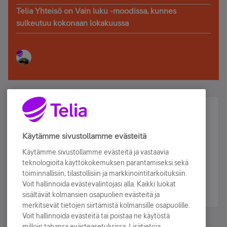
Telia Yhteisö on Vain luku -moodissa, kunnes
sulkeutuu kokonaan lokakuussa
Älä jää paitsi – osallistu ja voita!
Tilaa Telian uutiskirje ja olet mukana arvonnassa.
Käytämme sivustollamme evästeitä
Samalla saat parhaat asiakasedut suoraan
Käytämme sivustollamme evästeitä ja vastaavia
sähköpostiisi.
teknologioita käyttökokemuksen parantamiseksi sekä
toiminnallisiin, tilastollisiin ja markkinointitarkoituksiin.
Voit hallinnoida evästevalintojasi alla. Kaikki luokat
Tilaa nyt
sisältävät kolmansien osapuolien evästeitä ja
merkitsevät tietojen siirtämistä kolmansille osapuolille.
Voit hallinnoida evästeitä tai poistaa ne käytöstä
milloin tahansa evästeasetuksissa. Lisätietoja