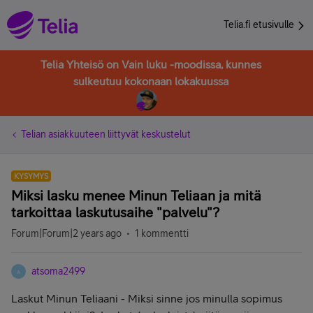
Telia.fi etusivulle
Telia Yhteisö on Vain luku -moodissa, kunnes
sulkeutuu kokonaan lokakuussa
Telian asiakkuuteen liittyvät keskustelut
KYSYMYS
Miksi lasku menee Minun Teliaan ja mitä
tarkoittaa laskutusaihe "palvelu"?
Forum|Forum|2 years ago
1 kommentti
atsoma2499
A
Laskut Minun Teliaani - Miksi sinne jos minulla sopimus