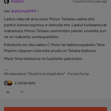
kiisseli67
Forum|Forum|2 years ago
Hei
@atsoma2499
!
Laskut näkyvät aina myös Minun Teliassa vaikka olisi
pankin kanssa sopimus e-laskusta tms. Laskut kuittaantuvat
maksetuksi Minun Teliaan useimmiten päivän viiveellä, kun
ne on maksettu verkkopankkiin.
Palveluita voi olla vaikka C More tai tallennuspalvelu Telia
Playhin riippuen siitä mitä sinulla on Telialta tilattuna.
Myös Telia tietoturva on luokiteltu palveluksi.
#koskamävoin "Stupid is as stupid does" - Forrest Gump
2 tykkää tästä