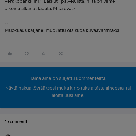
verkkopankkiini? Laskut ‘palveluista’. niitä on viime
aikoina alkanut lapata. Mitä ovat?
--
Muokkaus katjane: muokattu otsikkoa kuvaavammaksi
Tämä aihe on suljettu kommenteilta.
Käytä hakua löytääksesi muita kirjoituksia tästä aiheesta, tai
aloita uusi aihe.
1 kommentti