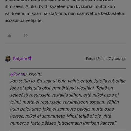
ihmiseen. Aluksi botti kyselee pari kyssäriä, mutta kun
valitsee ei mikään näistä/ohita, niin saa avattua keskustelun
asiakaspalvelijalle.
Katjane
Forum|Forum|7 years ago
@Punta
@ kirjoitti:
Joo soitin jo. En saanut kuin vaihtoehtoja jutella robotille,
joka ei takuulla olisi ymmärtänyt viestiäni. Teillä on
selkeästi resursseja vastailla siihen, että miksi aspa ei
toimi, mutta ei resursseja varsinaiseen aspaan. Vähän
kuin palokunta, joka ei sammuta paloja, mutta osaa
kertoa, miksi ei sammuteta. Miksi teillä ei ole yhtä
numeroa, josta pääsee juttelemaan ihmisen kanssa?