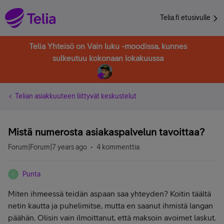
Telia.fi etusivulle
Telia Yhteisö on Vain luku -moodissa, kunnes
sulkeutuu kokonaan lokakuussa
Telian asiakkuuteen liittyvät keskustelut
Mistä numerosta asiakaspalvelun tavoittaa?
Forum|Forum|7 years ago
4 kommenttia
Punta
P
Miten ihmeessä teidän aspaan saa yhteyden? Koitin täältä
netin kautta ja puhelimitse, mutta en saanut ihmistä langan
päähän. Olisin vain ilmoittanut, että maksoin avoimet laskut.