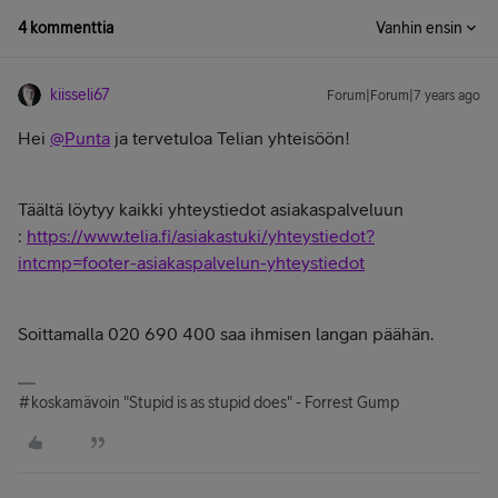
4 kommenttia
Vanhin ensin
kiisseli67
Forum|Forum|7 years ago
Hei
@Punta
ja tervetuloa Telian yhteisöön!
Täältä löytyy kaikki yhteystiedot asiakaspalveluun
:
https://www.telia.fi/asiakastuki/yhteystiedot?
intcmp=footer-asiakaspalvelun-yhteystiedot
Soittamalla 020 690 400 saa ihmisen langan päähän.
#koskamävoin "Stupid is as stupid does" - Forrest Gump