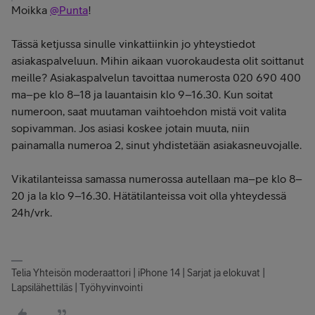
Moikka
@Punta
!
Tässä ketjussa sinulle vinkattiinkin jo yhteystiedot
asiakaspalveluun. Mihin aikaan vuorokaudesta olit soittanut
meille? Asiakaspalvelun tavoittaa numerosta 020 690 400
ma–pe klo 8–18 ja lauantaisin klo 9–16.30. Kun soitat
numeroon, saat muutaman vaihtoehdon mistä voit valita
sopivamman. Jos asiasi koskee jotain muuta, niin
painamalla numeroa 2, sinut yhdistetään asiakasneuvojalle.
Vikatilanteissa samassa numerossa autellaan ma–pe klo 8–
20 ja la klo 9–16.30. Hätätilanteissa voit olla yhteydessä
24h/vrk.
Telia Yhteisön moderaattori | iPhone 14 | Sarjat ja elokuvat |
Lapsilähettiläs | Työhyvinvointi