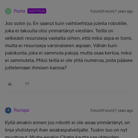
Punta
ALOITTAJA
Forum|Forum|7 years ago
P
Joo soitin jo. En saanut kuin vaihtoehtoja jutella robotille,
joka ei takuulla olisi ymmärtänyt viestiäni. Teillä on
selkeästi resursseja vastailla siihen, että miksi aspa ei toimi,
mutta ei resursseja varsinaiseen aspaan. Vähän kuin
palokunta, joka ei sammuta paloja, mutta osaa kertoa, miksi
ei sammuteta. Miksi teillä ei ole yhtä numeroa, josta pääsee
juttelemaan ihmisen kanssa?
Purnipsi
Forum|Forum|7 years ago
Kyllä ainakin ennen jos robotti ei ole asiaa ymmärtänyt, on
linja yhdistynyt ihan asiakaspalvelijalle. Tuskin tuo on nyt
muuttunut. Mutta ainakin Chatin kautta saa yhteyden