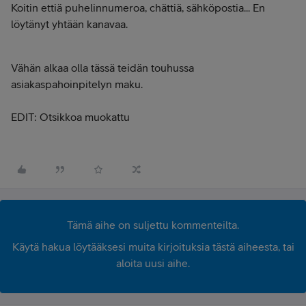
Koitin ettiä puhelinnumeroa, chättiä, sähköpostia... En
löytänyt yhtään kanavaa.
Vähän alkaa olla tässä teidän touhussa
asiakaspahoinpitelyn maku.
EDIT: Otsikkoa muokattu
Tämä aihe on suljettu kommenteilta.
Käytä hakua löytääksesi muita kirjoituksia tästä aiheesta, tai
aloita uusi aihe.