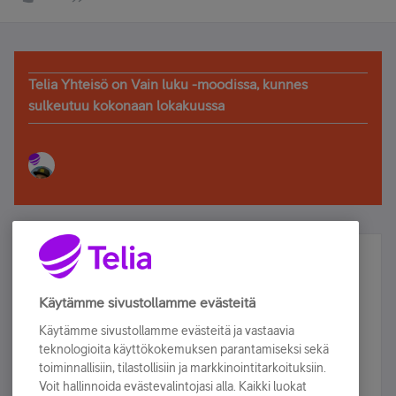
Telia Yhteisö on Vain luku -moodissa, kunnes
sulkeutuu kokonaan lokakuussa
Älä jää paitsi – osallistu ja voita!
Tilaa Telian uutiskirje ja olet mukana arvonnassa.
Käytämme sivustollamme evästeitä
Samalla saat parhaat asiakasedut suoraan
Käytämme sivustollamme evästeitä ja vastaavia
sähköpostiisi.
teknologioita käyttökokemuksen parantamiseksi sekä
toiminnallisiin, tilastollisiin ja markkinointitarkoituksiin.
Voit hallinnoida evästevalintojasi alla. Kaikki luokat
Tilaa nyt