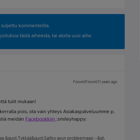
suljettu kommenteilta.
ituksia tästä aiheesta, tai aloita uusi aihe.
Forum|Forum|11 years ago
että tulit mukaan!
erralla pois, ota vain yhteys Asiakaspalveluumme p.
estiä meidän
Facebookkiin
:smileyhappy:
kkaa &quot;Tykkää&quot;Saitko avun probleemaasi --&gt;