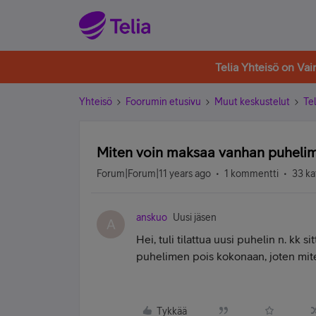
Telia Yhteisö on Va
Yhteisö
Foorumin etusivu
Muut keskustelut
Tel
Miten voin maksaa vanhan puhel
Forum|Forum|11 years ago
1 kommentti
33 ka
anskuo
Uusi jäsen
A
Hei, tuli tilattua uusi puhelin n. kk
puhelimen pois kokonaan, joten mite
Tykkää