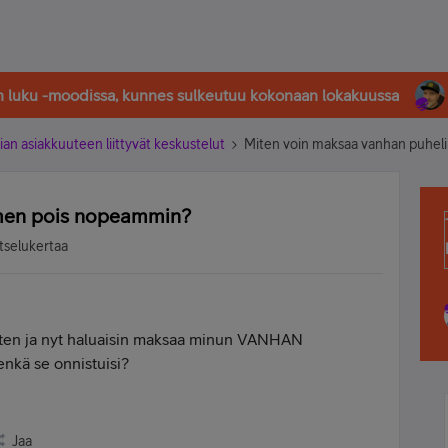
in luku -moodissa, kunnes sulkeutuu kokonaan lokakuussa
ian asiakkuuteen liittyvät keskustelut
Miten voin maksaa vanhan puhe
imen pois nopeammin?
tselukertaa
 sitten ja nyt haluaisin maksaa minun VANHAN
nkä se onnistuisi?
Jaa