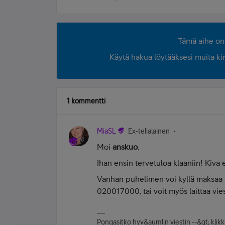
Tämä aihe on 
Käytä hakua löytääksesi muita kirjo
1 kommentti
MiaSL
Ex-telialainen
Moi
anskuo
,
Ihan ensin tervetuloa klaaniin! Kiva 
Vanhan puhelimen voi kyllä maksaa k
020017000, tai voit myös laittaa vi
Pongasitko hyv&auml;n viestin --&gt; kli