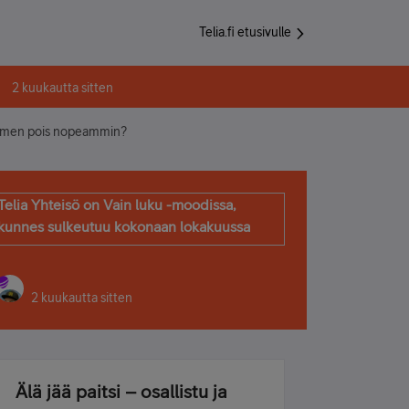
Telia.fi etusivulle
2 kuukautta sitten
limen pois nopeammin?
Telia Yhteisö on Vain luku -moodissa,
kunnes sulkeutuu kokonaan lokakuussa
2 kuukautta sitten
Älä jää paitsi – osallistu ja