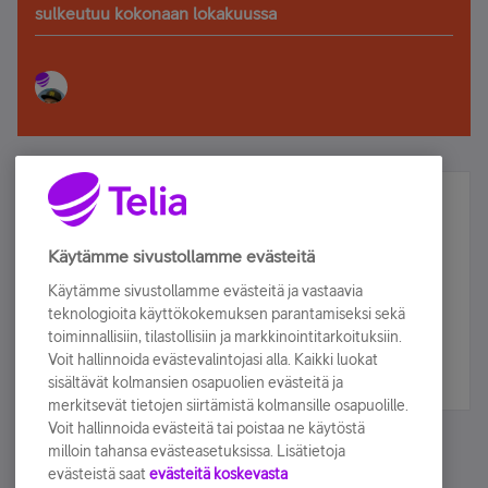
sulkeutuu kokonaan lokakuussa
Älä jää paitsi – osallistu ja voita!
Tilaa Telian uutiskirje ja olet mukana arvonnassa.
Käytämme sivustollamme evästeitä
Samalla saat parhaat asiakasedut suoraan
Käytämme sivustollamme evästeitä ja vastaavia
sähköpostiisi.
teknologioita käyttökokemuksen parantamiseksi sekä
toiminnallisiin, tilastollisiin ja markkinointitarkoituksiin.
Voit hallinnoida evästevalintojasi alla. Kaikki luokat
Tilaa nyt
sisältävät kolmansien osapuolien evästeitä ja
merkitsevät tietojen siirtämistä kolmansille osapuolille.
Voit hallinnoida evästeitä tai poistaa ne käytöstä
milloin tahansa evästeasetuksissa. Lisätietoja
evästeistä saat
evästeitä koskevasta