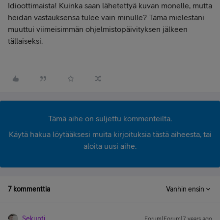
Idioottimaista! Kuinka saan lähetettyä kuvan monelle, mutta
heidän vastauksensa tulee vain minulle? Tämä mielestäni
muuttui viimeisimmän ohjelmistopäivityksen jälkeen
tällaiseksi.
Tämä aihe on suljettu kommenteilta.
Käytä hakua löytääksesi muita kirjoituksia tästä aiheesta, tai
aloita uusi aihe.
7 kommenttia
Vanhin ensin
Sekunti
Forum|Forum|7 years ago