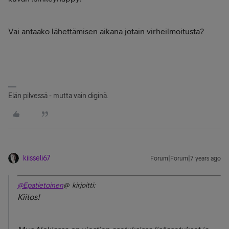
Vai antaako lähettämisen aikana jotain virheilmoitusta?
Elän pilvessä - mutta vain diginä.
kiisseli67
Forum|Forum|7 years ago
@Epatietoinen
@ kirjoitti:
Kiitos!