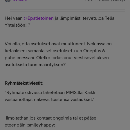
Hei vaan
@Epatietoinen
ja lämpimästi tervetuloa Telia
Yhteisöön!
?
Voi olla, että asetukset ovat muuttuneet. Nokiassa on
tietääkseni samanlaiset asetukset kuin Oneplus 6 -
puhelimessani. Oletko tarkistanut viestisovelluksen
asetuksista tuon määrityksen?
Ryhmätekstiviestit
:
"Ryhmätekstiviesti lähetetään MMS:llä. Kaikki
vastaanottajat näkevät toistensa vastaukset."
Ilmoitathan jos kohtaat ongelmia tai et pääse
eteenpäin :smileyhappy: