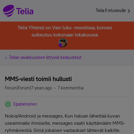
Telia.fi etusivulle
Telia Yhteisö on Vain luku -moodissa, kunnes
sulkeutuu kokonaan lokakuussa
Telian asiakkuuteen liittyvät keskustelut
MMS-viesti toimii hullusti
Forum|Forum|7 years ago
7 kommenttia
Epatietoinen
E
Nokia/Android ja messages. Kun haluan lähettää kuvan
useammalle ihmiselle, messages vaatii käyttämääm MMS-
ryhmäviestiä. Siinä jokaisen vastaukset lähtevät kaikille.