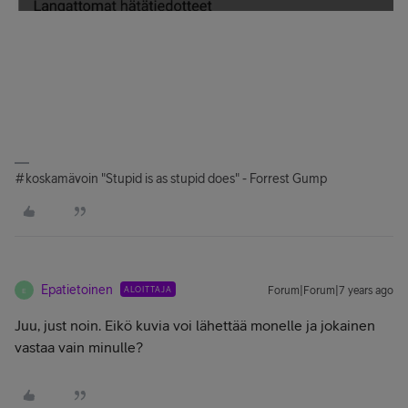
#koskamävoin "Stupid is as stupid does" - Forrest Gump
Epatietoinen
ALOITTAJA
Forum|Forum|7 years ago
E
Juu, just noin. Eikö kuvia voi lähettää monelle ja jokainen
vastaa vain minulle?