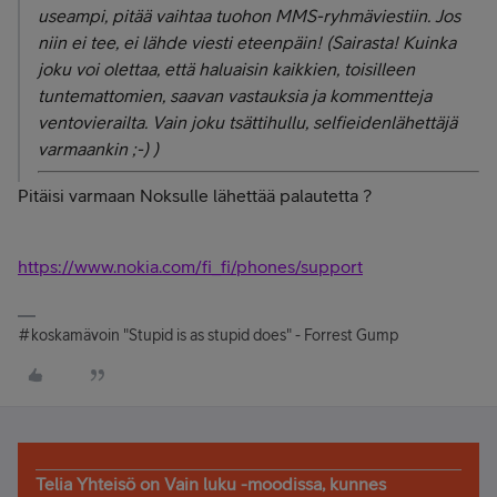
useampi, pitää vaihtaa tuohon MMS-ryhmäviestiin. Jos
niin ei tee, ei lähde viesti eteenpäin! (Sairasta! Kuinka
joku voi olettaa, että haluaisin kaikkien, toisilleen
tuntemattomien, saavan vastauksia ja kommentteja
ventovierailta. Vain joku tsättihullu, selfieidenlähettäjä
varmaankin ;-) )
Pitäisi varmaan Noksulle lähettää palautetta ?
https://www.nokia.com/fi_fi/phones/support
#koskamävoin "Stupid is as stupid does" - Forrest Gump
Telia Yhteisö on Vain luku -moodissa, kunnes