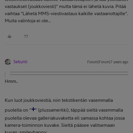
vastaukset (joukkoviesti)" mutta tämä ei lähetä kuvia. Pitää
vaihtaa "Lähetä MMS-viestivastaus kaikille vastaanottajille".
Muita valintoja ei ole...
Sekunti
Forum|Forum|7 years ago
Hmm..
Kun luot joukkoviestiä, niin tekstikentän vasemmalla
+
puolella on "
" (plussamerkki), täppää sieltä vasemmalla
puolella olevaa galleriakuvaketta eli samassa kohtaa jossa
kamera-toiminnon kuvake. Sieltä pääsee valitsemaan
kuvan :smileyhappy: