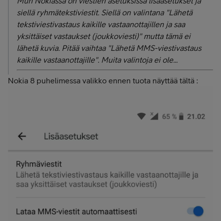
Mun Nokiassa on viestien asetuksissa lisäasetukset ja
siellä ryhmätekstiviestit. Siellä on valintana "Lähetä
tekstiviestivastaus kaikille vastaanottajillen ja saa
yksittäiset vastaukset (joukkoviesti)" mutta tämä ei
lähetä kuvia. Pitää vaihtaa "Lähetä MMS-viestivastaus
kaikille vastaanottajille". Muita valintoja ei ole...
Nokia 8 puhelimessa valikko ennen tuota näyttää tältä :