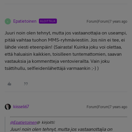
Epatietoinen
ALOITTAJA
Forum|Forum|7 years ago
E
Juuri noin olen tehnyt, mutta jos vastaanottajia on useampi,
pitää vaihtaa tuohon MMS-ryhmäviestiin. Jos niin ei tee, ei
lähde viesti eteenpäin! (Sairasta! Kuinka joku voi olettaa,
että haluaisin kaikkien, toisilleen tuntemattomien, saavan
vastauksia ja kommentteja ventovierailta. Vain joku
tsättihullu, selfieidenlähettäjä varmaankin ;-) )
kiisseli67
Forum|Forum|7 years ago
@Epatietoinen
@ kirjoitti:
Juuri noin olen tehnyt, mutta jos vastaanottajia on