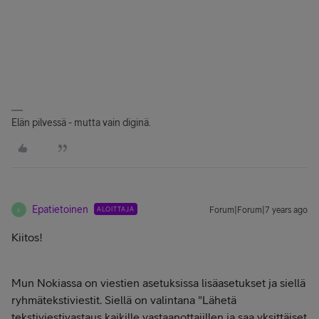
Elän pilvessä - mutta vain diginä.
Epatietoinen
ALOITTAJA
Forum|Forum|7 years ago
E
Kiitos!
Mun Nokiassa on viestien asetuksissa lisäasetukset ja siellä
ryhmätekstiviestit. Siellä on valintana "Lähetä
tekstiviestivastaus kaikille vastaanottajillen ja saa yksittäiset