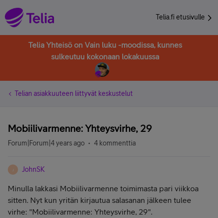
Telia.fi etusivulle
Telia Yhteisö on Vain luku -moodissa, kunnes
sulkeutuu kokonaan lokakuussa
Telian asiakkuuteen liittyvät keskustelut
Mobiilivarmenne: Yhteysvirhe, 29
Forum|Forum|4 years ago
4 kommenttia
JohnSK
J
Minulla lakkasi Mobiilivarmenne toimimasta pari viikkoa
sitten. Nyt kun yritän kirjautua salasanan jälkeen tulee
virhe: "
Mobiilivarmenne: Yhteysvirhe, 29".