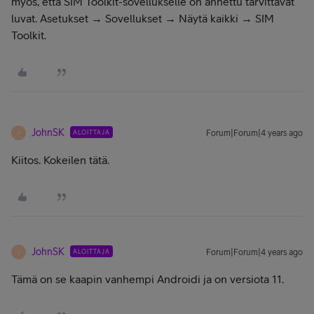
myös, että SIM Toolkit-sovellukselle on annettu tarvittavat
luvat. Asetukset → Sovellukset → Näytä kaikki → SIM
Toolkit.
JohnSK
ALOITTAJA
Forum|Forum|4 years ago
J
Kiitos. Kokeilen tätä.
JohnSK
ALOITTAJA
Forum|Forum|4 years ago
J
Tämä on se kaapin vanhempi Androidi ja on versiota 11.