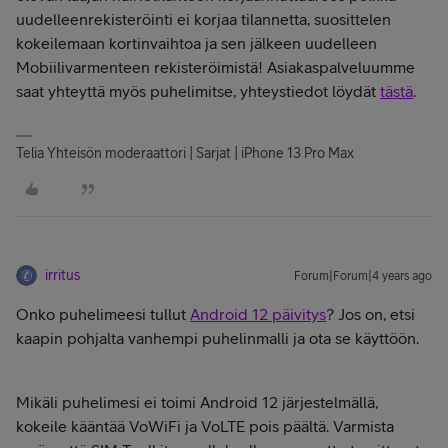
uudelleenrekisteröinti ei korjaa tilannetta, suosittelen
kokeilemaan kortinvaihtoa ja sen jälkeen uudelleen
Mobiilivarmenteen rekisteröimistä! Asiakaspalveluumme
saat yhteyttä myös puhelimitse, yhteystiedot löydät
tästä
.
Telia Yhteisön moderaattori | Sarjat | iPhone 13 Pro Max
irritus
Forum|Forum|4 years ago
Onko puhelimeesi tullut
Android 12 päivitys
? Jos on, etsi
kaapin pohjalta vanhempi puhelinmalli ja ota se käyttöön.
Mikäli puhelimesi ei toimi Android 12 järjestelmällä,
kokeile kääntää VoWiFi ja VoLTE pois päältä. Varmista