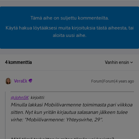
Tämä aihe on suljettu kommenteilta.
Käytä hakua löytääksesi muita kirjoituksia tästä aiheesta, tai
aloita uusi aihe.
4 kommenttia
Vanhin ensin
VeraEk
Forum|Forum|4 years ago
@JohnSK
kirjoitti:
Minulla lakkasi Mobiilivarmenne toimimasta pari viikkoa
sitten. Nyt kun yritän kirjautua salasanan jälkeen tulee
virhe: "
Mobiilivarmenne: Yhteysvirhe, 29".