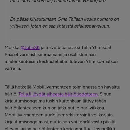
Mitä tämä tarkoittaa ja miten tämän voi korjata?
En pääse kirjautumaan Oma Teliaan koska numero on
yrityksen, joten en saa yhteyttä asiakaspalveluun.
Moikka
@JohnSK
ja tervetuloa osaksi Telia Yhteisöä!
Pääset varmasti seuraamaan ja osallistumaan
mielenkiintoisiin keskusteluihin tulevan Yhteisö-matkasi
varrella.
Tällä hetkellä Mobiilivarmenteen toiminnassa on havaittu
häiriö.
Telia.fi löydät aiheesta häiriötiedotteen
. Sinun
kirjautumisongelma tuskin kuitenkaan liittyy tähän
häiriötilanteeseen kun on jatkunut jo pari viikkoa.
Mobiilivarmenteen uudelleenrekisteröinti voi korjata
kirjautumisongelmasi, mutta sen voi tehdä vasta päällä
olevan laajan häiriötilanteen korjaannuttua. Jos pelkkä