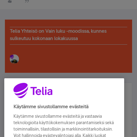
Telia Yhteisö on Vain luku -moodissa, kunnes
sulkeutuu kokonaan lokakuussa
Älä jää paitsi – osallistu ja voita!
Tilaa Telian uutiskirje ja olet mukana arvonnassa.
Käytämme sivustollamme evästeitä
Samalla saat parhaat asiakasedut suoraan
Käytämme sivustollamme evästeitä ja vastaavia
sähköpostiisi.
teknologioita käyttökokemuksen parantamiseksi sekä
toiminnallisiin, tilastollisiin ja markkinointitarkoituksiin.
Voit hallinnoida evästevalintojasi alla. Kaikki luokat
Tilaa nyt