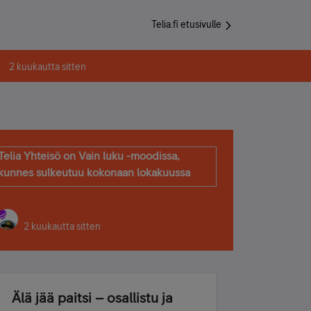
Telia.fi etusivulle
2 kuukautta sitten
Telia Yhteisö on Vain luku -moodissa,
kunnes sulkeutuu kokonaan lokakuussa
2 kuukautta sitten
Älä jää paitsi – osallistu ja