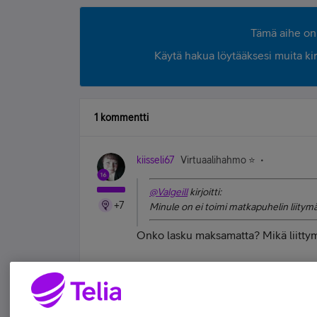
Tämä aihe on 
Käytä hakua löytääksesi muita kirjo
1 kommentti
kiisseli67
Virtuaalihahmo ⭐️
@Valgeill
kirjoitti:
+7
Minule on ei toimi matkapuhelin liitymä
Onko lasku maksamatta? Mikä liitty
#koskamävoin "Stupid is as stupid does" 
Tykkää