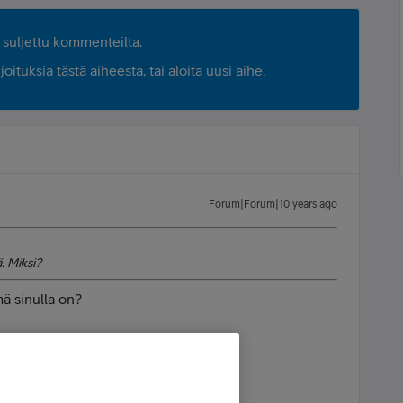
suljettu kommenteilta.
ituksia tästä aiheesta, tai aloita uusi aihe.
Forum|Forum|10 years ago
. Miksi?
mä sinulla on?
- Forrest Gump