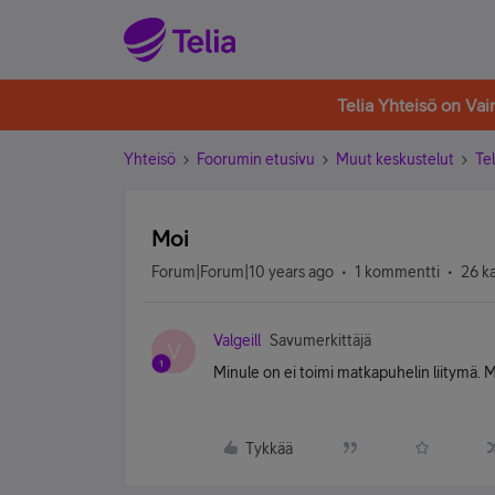
Telia Yhteisö on Va
Yhteisö
Foorumin etusivu
Muut keskustelut
Tel
Moi
Forum|Forum|10 years ago
1 kommentti
26 k
Valgeill
Savumerkittäjä
V
Minule on ei toimi matkapuhelin liitymä. M
Tykkää