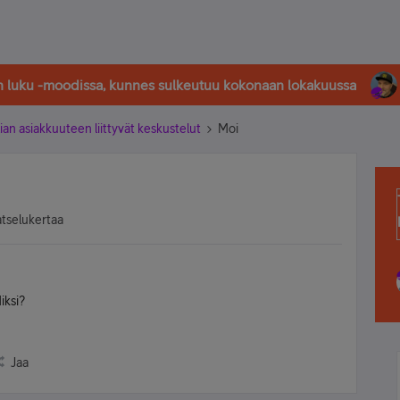
in luku -moodissa, kunnes sulkeutuu kokonaan lokakuussa
ian asiakkuuteen liittyvät keskustelut
Moi
atselukertaa
iksi?
Jaa