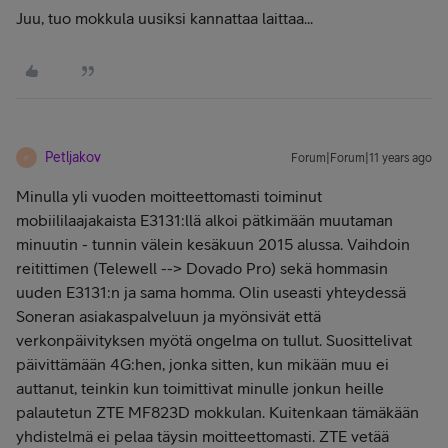
Juu, tuo mokkula uusiksi kannattaa laittaa...
Petljakov
Forum|Forum|11 years ago
P
Minulla yli vuoden moitteettomasti toiminut
mobiililaajakaista E3131:llä alkoi pätkimään muutaman
minuutin - tunnin välein kesäkuun 2015 alussa. Vaihdoin
reitittimen (Telewell --> Dovado Pro) sekä hommasin
uuden E3131:n ja sama homma. Olin useasti yhteydessä
Soneran asiakaspalveluun ja myönsivät että
verkonpäivityksen myötä ongelma on tullut. Suosittelivat
päivittämään 4G:hen, jonka sitten, kun mikään muu ei
auttanut, teinkin kun toimittivat minulle jonkun heille
palautetun ZTE MF823D mokkulan. Kuitenkaan tämäkään
yhdistelmä ei pelaa täysin moitteettomasti. ZTE vetää