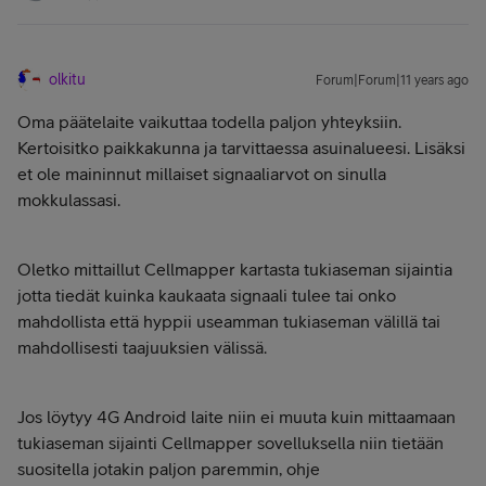
olkitu
Forum|Forum|11 years ago
Oma päätelaite vaikuttaa todella paljon yhteyksiin.
Kertoisitko paikkakunna ja tarvittaessa asuinalueesi. Lisäksi
et ole maininnut millaiset signaaliarvot on sinulla
mokkulassasi.
Oletko mittaillut Cellmapper kartasta tukiaseman sijaintia
jotta tiedät kuinka kaukaata signaali tulee tai onko
mahdollista että hyppii useamman tukiaseman välillä tai
mahdollisesti taajuuksien välissä.
Jos löytyy 4G Android laite niin ei muuta kuin mittaamaan
tukiaseman sijainti Cellmapper sovelluksella niin tietään
suositella jotakin paljon paremmin, ohje