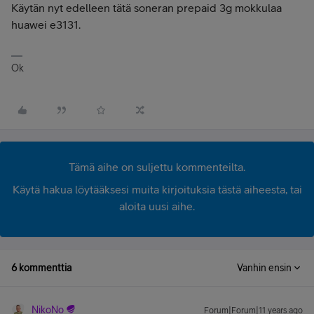
Käytän nyt edelleen tätä soneran prepaid 3g mokkulaa
huawei e3131.
Ok
Tämä aihe on suljettu kommenteilta.
Käytä hakua löytääksesi muita kirjoituksia tästä aiheesta, tai
aloita uusi aihe.
6 kommenttia
Vanhin ensin
NikoNo
Forum|Forum|11 years ago