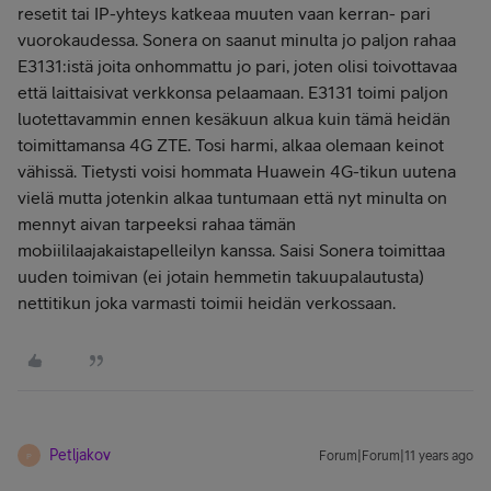
resetit tai IP-yhteys katkeaa muuten vaan kerran- pari
vuorokaudessa. Sonera on saanut minulta jo paljon rahaa
E3131:istä joita onhommattu jo pari, joten olisi toivottavaa
että laittaisivat verkkonsa pelaamaan. E3131 toimi paljon
luotettavammin ennen kesäkuun alkua kuin tämä heidän
toimittamansa 4G ZTE. Tosi harmi, alkaa olemaan keinot
vähissä. Tietysti voisi hommata Huawein 4G-tikun uutena
vielä mutta jotenkin alkaa tuntumaan että nyt minulta on
mennyt aivan tarpeeksi rahaa tämän
mobiililaajakaistapelleilyn kanssa. Saisi Sonera toimittaa
uuden toimivan (ei jotain hemmetin takuupalautusta)
nettitikun joka varmasti toimii heidän verkossaan.
Petljakov
Forum|Forum|11 years ago
P