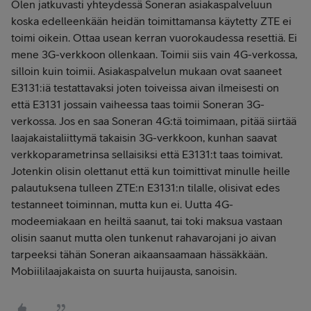
Olen jatkuvasti yhteydessä Soneran asiakaspalveluun
koska edelleenkään heidän toimittamansa käytetty ZTE ei
toimi oikein. Ottaa usean kerran vuorokaudessa resettiä. Ei
mene 3G-verkkoon ollenkaan. Toimii siis vain 4G-verkossa,
silloin kuin toimii. Asiakaspalvelun mukaan ovat saaneet
E3131:iä testattavaksi joten toiveissa aivan ilmeisesti on
että E3131 jossain vaiheessa taas toimii Soneran 3G-
verkossa. Jos en saa Soneran 4G:tä toimimaan, pitää siirtää
laajakaistaliittymä takaisin 3G-verkkoon, kunhan saavat
verkkoparametrinsa sellaisiksi että E3131:t taas toimivat.
Jotenkin olisin olettanut että kun toimittivat minulle heille
palautuksena tulleen ZTE:n E3131:n tilalle, olisivat edes
testanneet toiminnan, mutta kun ei. Uutta 4G-
modeemiakaan en heiltä saanut, tai toki maksua vastaan
olisin saanut mutta olen tunkenut rahavarojani jo aivan
tarpeeksi tähän Soneran aikaansaamaan hässäkkään.
Mobiililaajakaista on suurta huijausta, sanoisin.