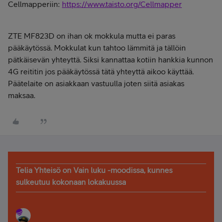
Cellmapperiin:
https://www.taisto.org/Cellmapper
ZTE MF823D on ihan ok mokkula mutta ei paras
pääkäytössä. Mokkulat kun tahtoo lämmitä ja tällöin
pätkäisevän yhteyttä. Siksi kannattaa kotiin hankkia kunnon
4G reititin jos pääkäytössä tätä yhteyttä aikoo käyttää.
Päätelaite on asiakkaan vastuulla joten siitä asiakas
maksaa.
Telia Yhteisö on Vain luku -moodissa, kunnes
sulkeutuu kokonaan lokakuussa