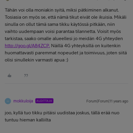
Tähän voi olla moniakin syitä, miksi pätkiminen alkanut.
Tosiasia on myös se, että nämä tikut eivät ole ikuisia. Mikäli
sinulla on ollut tämä sama tikku käytössä pitkään, niin
vaihto uudempaan voisi parantaa tilannetta. Voisit myös
tarkistaa, saako omalle alueellesi jo meidän 4G yhteyden
http://goo.gl/A84ZCP.
Näillä 4G yhteyksillä on kuitenkin
huomattavasti paremmat nopeudet ja toimivuus, joten siitä
olisi sinullekin varmasti apua :)
mokkuloija
ALOITTAJA
Forum|Forum|11 years ago
M
joo, kyllä tuo tikku pitäisi uudistaa joskus, tällä erää nuo
tuntuu hieman kalliilta