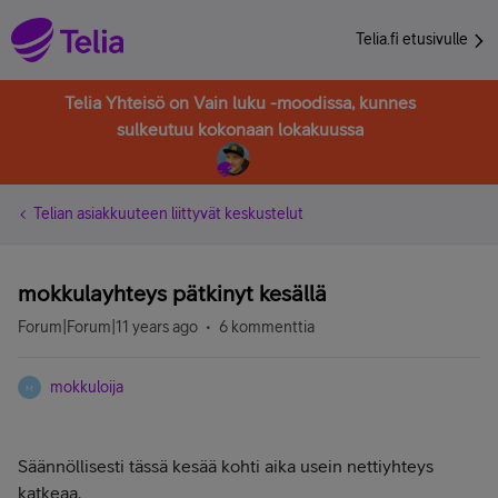
Telia.fi etusivulle
Telia Yhteisö on Vain luku -moodissa, kunnes
sulkeutuu kokonaan lokakuussa
Telian asiakkuuteen liittyvät keskustelut
mokkulayhteys pätkinyt kesällä
Forum|Forum|11 years ago
6 kommenttia
mokkuloija
M
Säännöllisesti tässä kesää kohti aika usein nettiyhteys
katkeaa.