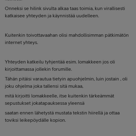
Onneksi se hilink sivulta alkaa taas toimia, kun virallisesti
katkaisee yhteyden ja käynnistää uudelleen.
Kuitenkin toivottavaahan olisi mahdollisimman pätkimätön
internet yhteys.
Yhteyden katkeilu tyhjentää esim. lomakkeen jos oli
kirjoittamassa jollekin forumille.
Tähän pitäisi varautua tietyin apuohjelmin, luin jostain , oli
joku ohjelma joka tallensi sitä mukaa,
mitä kirjoitti lomakkeelle, itse kuitenkin tärkeämmät
sepustukset jokatapauksessa yleensä
saatan ennen lähetystä mustata tekstin hiirellä ja ottaa
toviksi leikepöydälle kopion.