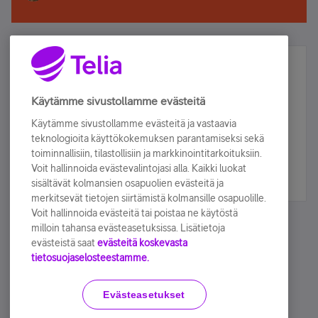
Älä jää paitsi – osallistu ja voita!
Tilaa Telian uutiskirje ja olet mukana arvonnassa.
Käytämme sivustollamme evästeitä
Samalla saat parhaat asiakasedut suoraan
Käytämme sivustollamme evästeitä ja vastaavia
sähköpostiisi.
teknologioita käyttökokemuksen parantamiseksi sekä
toiminnallisiin, tilastollisiin ja markkinointitarkoituksiin.
Voit hallinnoida evästevalintojasi alla. Kaikki luokat
Tilaa nyt
sisältävät kolmansien osapuolien evästeitä ja
merkitsevät tietojen siirtämistä kolmansille osapuolille.
Voit hallinnoida evästeitä tai poistaa ne käytöstä
milloin tahansa evästeasetuksissa. Lisätietoja
evästeistä saat
evästeitä koskevasta
tietosuojaselosteestamme.
Käyttöehdot
Accessibility statement
Evästeasetukset