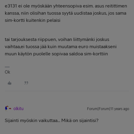
e3131 ei ole myöskään yhteensopiva esim. asus reitittimen
kanssa, niin olisihan tuossa syytä uudistaa joskus, jos sama
sim-kortti kuitenkin pelaisi
tai tarjouksesta riippuen, voihan liittymänki joskus
vaihtaa,ei tuossa jää kuin muutama euro muistaakseni
muun käytön puolelle sopivaa saldoa sim-korttiin
Ok
olkitu
Forum|Forum|11 years ago
Sijainti myöskin vaikuttaa... Mikä on sijaintisi?