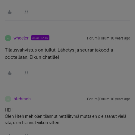
wheeler
ALOITTAJA
Forum|Forum|10 years ago
W
Tilausvahvistus on tullut. Lähetys ja seurantakoodia
odotellaan. Eikun chatille!
htehmeh
Forum|Forum|10 years ago
H
HEI!
Olen Hteh meh olen tilannut nettiliitymä mutta en ole saanut vielä
sitä, olen tilannut viikon sitten