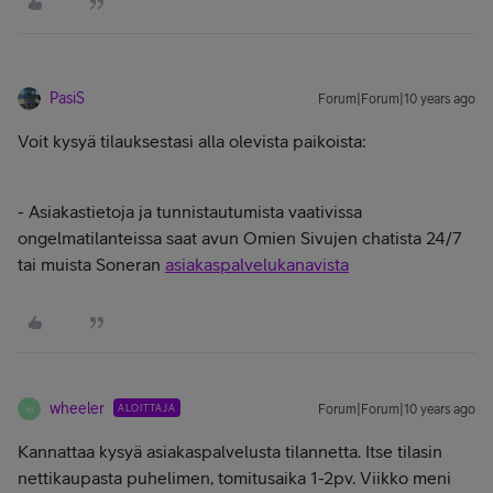
PasiS
Forum|Forum|10 years ago
Voit kysyä tilauksestasi alla olevista paikoista:
- Asiakastietoja ja tunnistautumista vaativissa
ongelmatilanteissa saat avun Omien Sivujen chatista 24/7
tai muista Soneran
asiakaspalvelukanavista
wheeler
ALOITTAJA
Forum|Forum|10 years ago
W
Kannattaa kysyä asiakaspalvelusta tilannetta. Itse tilasin
nettikaupasta puhelimen, tomitusaika 1-2pv. Viikko meni