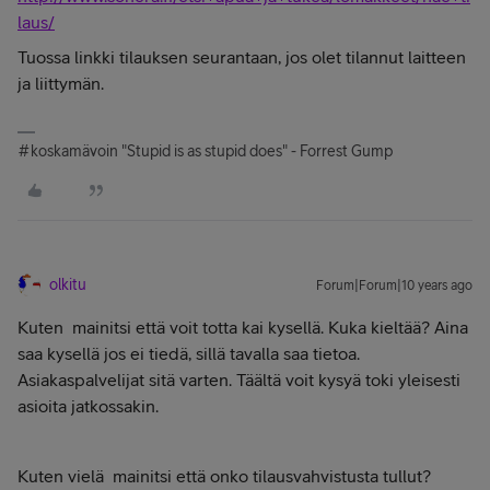
laus/
Tuossa linkki tilauksen seurantaan, jos olet tilannut laitteen
ja liittymän.
#koskamävoin "Stupid is as stupid does" - Forrest Gump
olkitu
Forum|Forum|10 years ago
Kuten
mainitsi että voit totta kai kysellä. Kuka kieltää? Aina
saa kysellä jos ei tiedä, sillä tavalla saa tietoa.
Asiakaspalvelijat sitä varten. Täältä voit kysyä toki yleisesti
asioita jatkossakin.
Kuten vielä
mainitsi että onko tilausvahvistusta tullut?