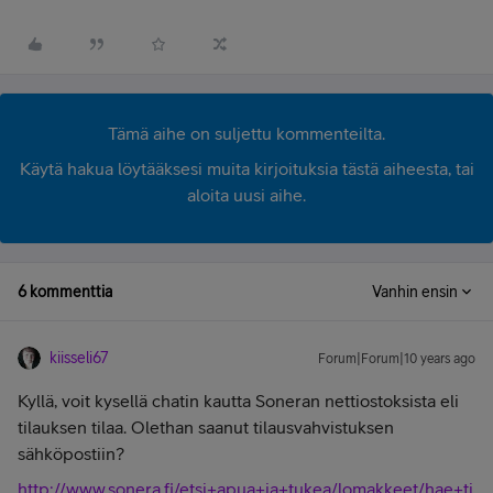
Tämä aihe on suljettu kommenteilta.
Käytä hakua löytääksesi muita kirjoituksia tästä aiheesta, tai
aloita uusi aihe.
6 kommenttia
Vanhin ensin
kiisseli67
Forum|Forum|10 years ago
Kyllä, voit kysellä chatin kautta Soneran nettiostoksista eli
tilauksen tilaa. Olethan saanut tilausvahvistuksen
sähköpostiin?
http://www.sonera.fi/etsi+apua+ja+tukea/lomakkeet/hae+ti