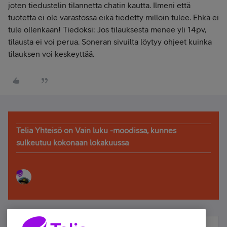
joten tiedustelin tilannetta chatin kautta. Ilmeni että
tuotetta ei ole varastossa eikä tiedetty milloin tulee. Ehkä ei
tule ollenkaan! Tiedoksi: Jos tilauksesta menee yli 14pv,
tilausta ei voi perua. Soneran sivuilta löytyy ohjeet kuinka
tilauksen voi keskeyttää.
Telia Yhteisö on Vain luku -moodissa, kunnes
sulkeutuu kokonaan lokakuussa