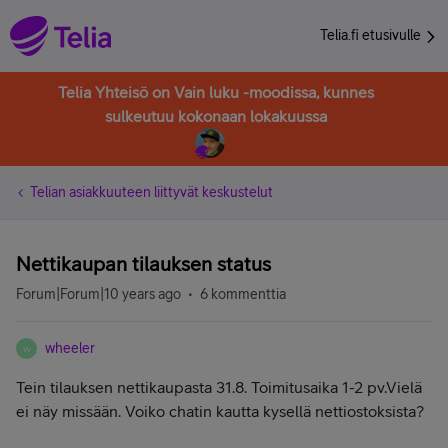
Telia.fi etusivulle
Telia Yhteisö on Vain luku -moodissa, kunnes
sulkeutuu kokonaan lokakuussa
Telian asiakkuuteen liittyvät keskustelut
Nettikaupan tilauksen status
Forum|Forum|10 years ago
6 kommenttia
wheeler
W
Tein tilauksen nettikaupasta 31.8. Toimitusaika 1-2 pv.Vielä
ei näy missään. Voiko chatin kautta kysellä nettiostoksista?