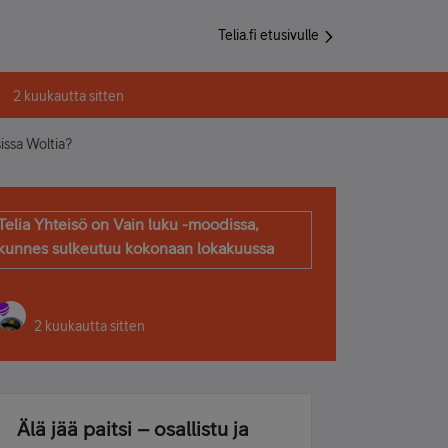
Telia.fi etusivulle
2 kuukautta sitten
issa Woltia?
Telia Yhteisö on Vain luku -moodissa,
kunnes sulkeutuu kokonaan lokakuussa
2 kuukautta sitten
Älä jää paitsi – osallistu ja