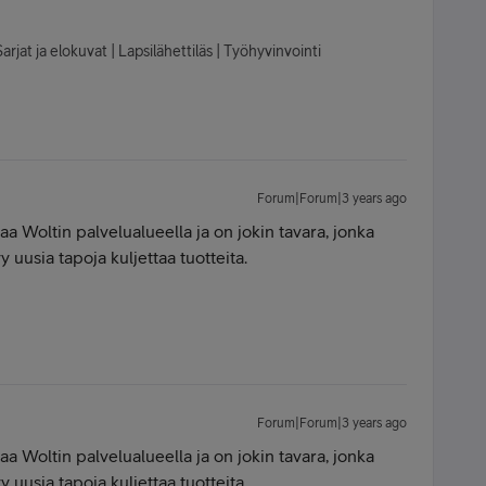
arjat ja elokuvat | Lapsilähettiläs | Työhyvinvointi
Forum|Forum|3 years ago
aa Woltin palvelualueella ja on jokin tavara, jonka
y uusia tapoja kuljettaa tuotteita.
Forum|Forum|3 years ago
aa Woltin palvelualueella ja on jokin tavara, jonka
y uusia tapoja kuljettaa tuotteita.