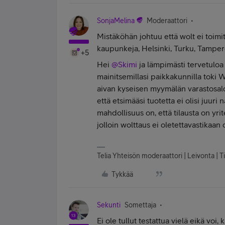
SonjaMelina
Moderaattori
Mistäköhän johtuu että wolt ei toimit
kaupunkeja, Helsinki, Turku, Tampere,
+5
Hei
@Skimi
ja lämpimästi tervetuloa
mainitsemillasi paikkakunnilla toki 
aivan kyseisen myymälän varastosaldos
että etsimääsi tuotetta ei olisi juu
mahdollisuus on, että tilausta on yr
jolloin wolttaus ei oletettavastikaan 
Telia Yhteisön moderaattori | Leivonta | Ti
Tykkää
Sekunti
Somettaja
Ei ole tullut testattua vielä eikä vo