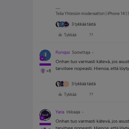
Telia Yhteisön moderaattori | iPhone 14 | S
3 tykkää tästä
Tykkää
Purnipsi
Somettaja
Onhan tuo varmasti kätevä, jos asust
tarvitsee nopeasti. Hienoa, että löyty
+8
3 tykkää tästä
J
Tykkää
Yaria
Irkkaaja
Onhan tuo varmasti kätevä, jos asust
tarvitsee nopeasti. Hienoa, että löyty