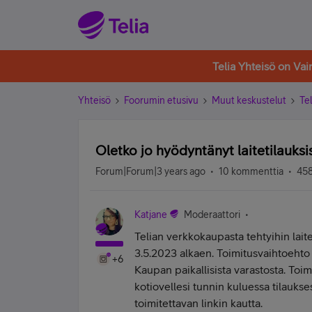
Telia Yhteisö on Va
Yhteisö
Foorumin etusivu
Muut keskustelut
Tel
Oletko jo hyödyntänyt laitetilauks
Forum|Forum|3 years ago
10 kommenttia
458
Katjane
Moderaattori
Telian verkkokaupasta tehtyihin lait
3.5.2023 alkaen. Toimitusvaihtoehto o
+6
Kaupan paikallisista varastosta. Toim
kotiovellesi tunnin kuluessa tilaukses
toimitettavan linkin kautta.