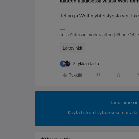
laitteen tilauksessa valitsit Wolt-to
Telian ja Woltin yhteistyöstä voit luk
Telia Yhteisön moderaattori | iPhone 14 | S
Laitevinkit
2 tykkää tästä
Tykkää
Tämä aihe on 
Käytä hakua löytääksesi muita kirjo