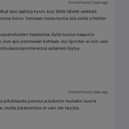
Forum|Forum|3 years ago
kat taisi jäähtyä hyvin, kun Wolt-lähetti seikkaili
sinne kiinni. Varmaan toista tuntia sitä sieltä yritettiin
tuspalveluiden haasteista. Kyllä tuossa naapurin
in, kun ajoi pehmeään kohtaan. Iso Sprinter ei niin vain
 ambulanssisprintereissä sellainen löytyy.
Forum|Forum|2 years ago
a pikatilausta porissa ja kokeilin muitakin suuria
 mutta pikatoimitus ei vain ole tarjolla.