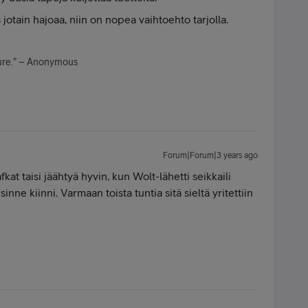
s jotain hajoaa, niin on nopea vaihtoehto tarjolla.
ature." – Anonymous
Forum|Forum|3 years ago
kat taisi jäähtyä hyvin, kun Wolt-lähetti seikkaili
sinne kiinni. Varmaan toista tuntia sitä sieltä yritettiin