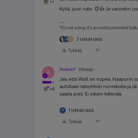
+7
Kyllä, juuri näin. 😊👍 Ja varsinkin jo
"It’s not a bug; it’s an undocumented fe
3 tykkää tästä
J
Tykkää
AsiakasY
Irkkaaja
A
Jaa, että Wolt on nopea. Naapurin saf
autollaan taloyhtiön nurmikolla ja jäi 
+4
saada pois. Ei oikein kätevää.
1 tykkää tästä
Tykkää