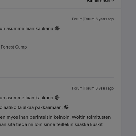
Vanhin ensin
Forum|Forum|3 years ago
i, kun asumme liian kaukana 😂
- Forrest Gump
Forum|Forum|3 years ago
i, kun asumme liian kaukana 😂
olaatikoita alkaa pakkaamaan. 😀
en myös ihan perinteisin keinoin. Woltin toimitusten
hän sitä tiedä milloin sinne teillekin saakka kuskit