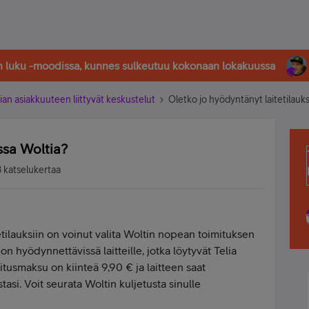
in luku -moodissa, kunnes sulkeutuu kokonaan lokakuussa
ian asiakkuuteen liittyvät keskustelut
Oletko jo hyödyntänyt laitetilauks
issa Woltia?
 katselukertaa
etilauksiin on voinut valita Woltin nopean toimituksen
n hyödynnettävissä laitteille, jotka löytyvät Telia
itusmaksu on kiinteä 9,90 € ja laitteen saat
tasi. Voit seurata Woltin kuljetusta sinulle