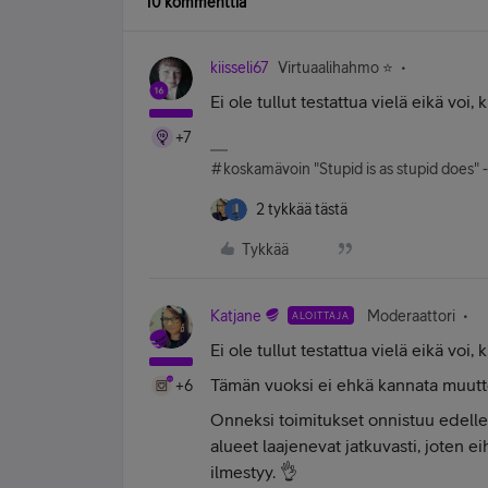
10 kommenttia
kiisseli67
Virtuaalihahmo ⭐️
Ei ole tullut testattua vielä eikä vo
+7
#koskamävoin "Stupid is as stupid does" 
2 tykkää tästä
Tykkää
Katjane
Moderaattori
ALOITTAJA
Ei ole tullut testattua vielä eikä vo
Tämän vuoksi ei ehkä kannata muutt
+6
Onneksi toimitukset onnistuu edelle
alueet laajenevat jatkuvasti, joten ei
ilmestyy. 👌