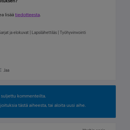
imituksen?
ea lisää
tiedotteesta
.
arjat ja elokuvat | Lapsilähettiläs | Työhyvinvointi
Jaa
suljettu kommenteilta.
ituksia tästä aiheesta, tai aloita uusi aihe.