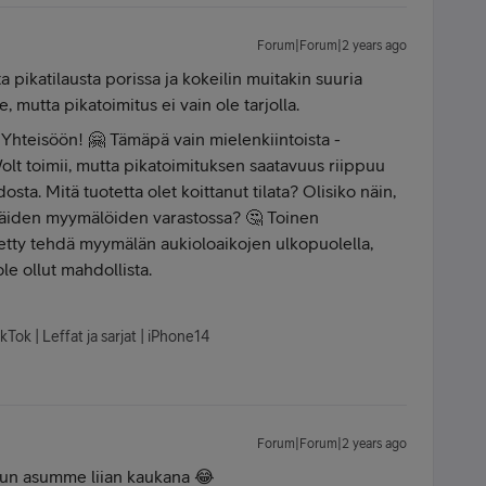
Forum|Forum|2 years ago
a pikatilausta porissa ja kokeilin muitakin suuria
 mutta pikatoimitus ei vain ole tarjolla.
 Yhteisöön! 🤗 Tämäpä vain mielenkiintoista -
Wolt toimii, mutta pikatoimituksen saatavuus riippuu
ta. Mitä tuotetta olet koittanut tilata? Olisiko näin,
ri näiden myymälöiden varastossa? 🤔 Toinen
itetty tehdä myymälän aukioloaikojen ulkopuolella,
ole ollut mahdollista.
kTok | Leffat ja sarjat | iPhone14
Forum|Forum|2 years ago
i, kun asumme liian kaukana 😂