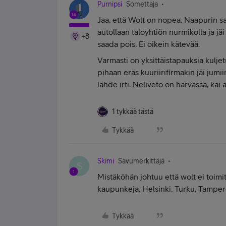
Purnipsi
Somettaja
Jaa, että Wolt on nopea. Naapurin saf
autollaan taloyhtiön nurmikolla ja jäi 
+8
saada pois. Ei oikein kätevää.
Varmasti on yksittäistapauksia kulje
pihaan eräs kuuriirifirmakin jäi jumi
lähde irti. Neliveto on harvassa, kai
1 tykkää tästä
Tykkää
Skimi
Savumerkittäjä
S
Mistäköhän johtuu että wolt ei toimit
kaupunkeja, Helsinki, Turku, Tampere,
Tykkää