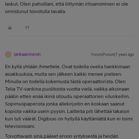
laskut. Olen pahoillani, että liittymän irtisanominen ei ole
onnistunut toivotulla tavalla.
lankaanmenin
Forum|Forum|7 years ago
L
En kyllä yhtään ihmettele. Ovat todella ovelia hankkimaan
asiakkuuksia, mutta sen jälkeen kaikki menee pieleen.
Minulla on todella kokemusta tästä operaattorista. Olen
Telia TV-vankina puolitoista vuotta vielä, vaikka aikoinaan
päätin etten enää ikinä sitoudu operaattorien vilunkeihin.
Sopimuspaperista jonka allekirjoitin en koskaan saanut
kopiota vaikka usein pyysin. Laitteita piti lähettää takaisin
kun tuli väärät. Digiboxi on hyllyllä käyttämättä kun ei toimi
televisiossani.
Toivottavasti sinä pääset eroon yrityksestä ja heidän