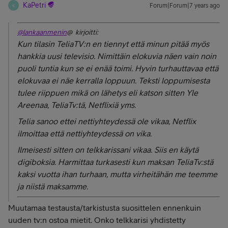
KaPetri
Forum|Forum|7 years ago
K
@lankaanmenin
@ kirjoitti:
Kun tilasin TeliaTV:n en tiennyt että minun pitää myös
hankkia uusi televisio. Nimittäin elokuvia näen vain noin
puoli tuntia kun se ei enää toimi. Hyvin turhauttavaa että
elokuvaa ei näe kerralla loppuun. Teksti loppumisesta
tulee riippuen mikä on lähetys eli katson sitten Yle
Areenaa, TeliaTv:tä, Netflixiä yms.
Telia sanoo ettei nettiyhteydessä ole vikaa, Netflix
ilmoittaa että nettiyhteydessä on vika.
Ilmeisesti sitten on telkkarissani vikaa. Siis en käytä
digiboksia. Harmittaa turkasesti kun maksan TeliaTv:stä
kaksi vuotta ihan turhaan, mutta virheitähän me teemme
ja niistä maksamme.
Muutamaa testausta/tarkistusta suosittelen ennenkuin
uuden tv:n ostoa mietit. Onko telkkarisi yhdistetty