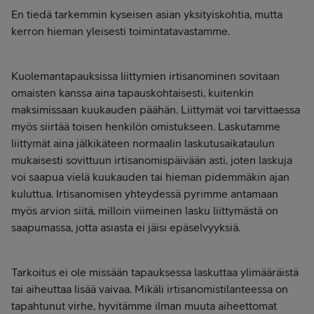
En tiedä tarkemmin kyseisen asian yksityiskohtia, mutta
kerron hieman yleisesti toimintatavastamme.
Kuolemantapauksissa liittymien irtisanominen sovitaan
omaisten kanssa aina tapauskohtaisesti, kuitenkin
maksimissaan kuukauden päähän. Liittymät voi tarvittaessa
myös siirtää toisen henkilön omistukseen. Laskutamme
liittymät aina jälkikäteen normaalin laskutusaikataulun
mukaisesti sovittuun irtisanomispäivään asti, joten laskuja
voi saapua vielä kuukauden tai hieman pidemmäkin ajan
kuluttua. Irtisanomisen yhteydessä pyrimme antamaan
myös arvion siitä, milloin viimeinen lasku liittymästä on
saapumassa, jotta asiasta ei jäisi epäselvyyksiä.
Tarkoitus ei ole missään tapauksessa laskuttaa ylimääräistä
tai aiheuttaa lisää vaivaa. Mikäli irtisanomistilanteessa on
tapahtunut virhe, hyvitämme ilman muuta aiheettomat