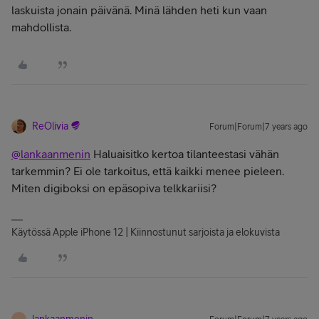
laskuista jonain päivänä. Minä lähden heti kun vaan
mahdollista.
ReOlivia
Forum|Forum|7 years ago
@lankaanmenin
Haluaisitko kertoa tilanteestasi vähän
tarkemmin? Ei ole tarkoitus, että kaikki menee pieleen.
Miten digiboksi on epäsopiva telkkariisi?
Käytössä Apple iPhone 12 | Kiinnostunut sarjoista ja elokuvista