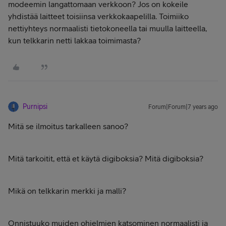
modeemin langattomaan verkkoon? Jos on kokeile
yhdistää laitteet toisiinsa verkkokaapelilla. Toimiiko
nettiyhteys normaalisti tietokoneella tai muulla laitteella,
kun telkkarin netti lakkaa toimimasta?
Purnipsi
Forum|Forum|7 years ago
Mitä se ilmoitus tarkalleen sanoo?
Mitä tarkoitit, että et käytä digiboksia? Mitä digiboksia?
Mikä on telkkarin merkki ja malli?
Onnistuuko muiden ohjelmien katsominen normaalisti ja