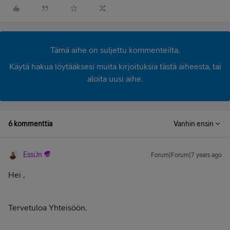
Tämä aihe on suljettu kommenteilta.
Käytä hakua löytääksesi muita kirjoituksia tästä aiheesta, tai
aloita uusi aihe.
6 kommenttia
Vanhin ensin
EssiJn
Forum|Forum|7 years ago
Hei
,
Tervetuloa Yhteisöön.