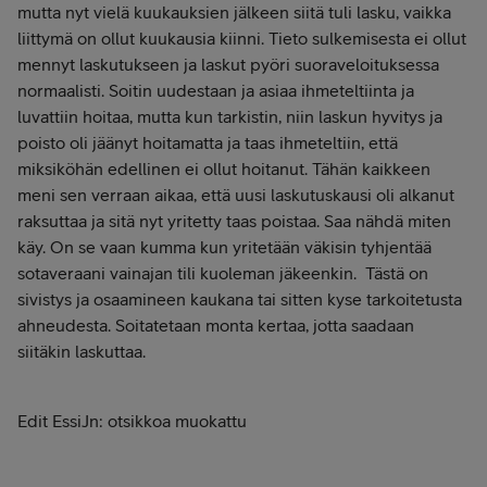
mutta nyt vielä kuukauksien jälkeen siitä tuli lasku, vaikka
liittymä on ollut kuukausia kiinni. Tieto sulkemisesta ei ollut
mennyt laskutukseen ja laskut pyöri suoraveloituksessa
normaalisti. Soitin uudestaan ja asiaa ihmeteltiinta ja
luvattiin hoitaa, mutta kun tarkistin, niin laskun hyvitys ja
poisto oli jäänyt hoitamatta ja taas ihmeteltiin, että
miksiköhän edellinen ei ollut hoitanut. Tähän kaikkeen
meni sen verraan aikaa, että uusi laskutuskausi oli alkanut
raksuttaa ja sitä nyt yritetty taas poistaa. Saa nähdä miten
käy. On se vaan kumma kun yritetään väkisin tyhjentää
sotaveraani vainajan tili kuoleman jäkeenkin. Tästä on
sivistys ja osaamineen kaukana tai sitten kyse tarkoitetusta
ahneudesta. Soitatetaan monta kertaa, jotta saadaan
siitäkin laskuttaa.
Edit EssiJn: otsikkoa muokattu