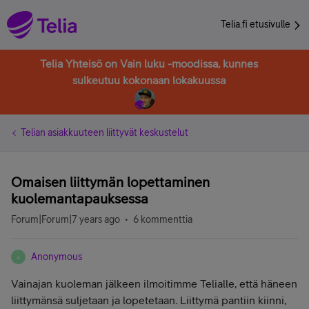
Telia.fi etusivulle
Telia Yhteisö on Vain luku -moodissa, kunnes
sulkeutuu kokonaan lokakuussa
Telian asiakkuuteen liittyvät keskustelut
Omaisen liittymän lopettaminen
kuolemantapauksessa
Forum|Forum|7 years ago
6 kommenttia
Anonymous
A
Vainajan kuoleman jälkeen ilmoitimme Telialle, että häneen
liittymänsä suljetaan ja lopetetaan. Liittymä pantiin kiinni,