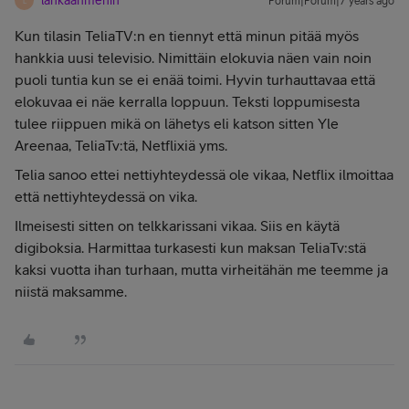
lankaanmenin
Forum|Forum|7 years ago
L
Kun tilasin TeliaTV:n en tiennyt että minun pitää myös
hankkia uusi televisio. Nimittäin elokuvia näen vain noin
puoli tuntia kun se ei enää toimi. Hyvin turhauttavaa että
elokuvaa ei näe kerralla loppuun. Teksti loppumisesta
tulee riippuen mikä on lähetys eli katson sitten Yle
Areenaa, TeliaTv:tä, Netflixiä yms.
Telia sanoo ettei nettiyhteydessä ole vikaa, Netflix ilmoittaa
että nettiyhteydessä on vika.
Ilmeisesti sitten on telkkarissani vikaa. Siis en käytä
digiboksia. Harmittaa turkasesti kun maksan TeliaTv:stä
kaksi vuotta ihan turhaan, mutta virheitähän me teemme ja
niistä maksamme.