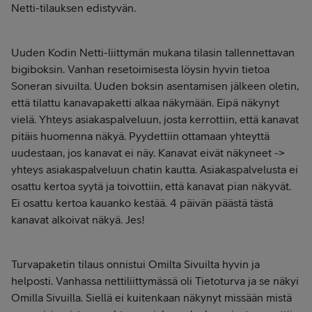
Netti-tilauksen edistyvän.
Uuden Kodin Netti-liittymän mukana tilasin tallennettavan
bigiboksin. Vanhan resetoimisesta löysin hyvin tietoa
Soneran sivuilta. Uuden boksin asentamisen jälkeen oletin,
että tilattu kanavapaketti alkaa näkymään. Eipä näkynyt
vielä. Yhteys asiakaspalveluun, josta kerrottiin, että kanavat
pitäis huomenna näkyä. Pyydettiin ottamaan yhteyttä
uudestaan, jos kanavat ei näy. Kanavat eivät näkyneet ->
yhteys asiakaspalveluun chatin kautta. Asiakaspalvelusta ei
osattu kertoa syytä ja toivottiin, että kanavat pian näkyvät.
Ei osattu kertoa kauanko kestää. 4 päivän päästä tästä
kanavat alkoivat näkyä. Jes!
Turvapaketin tilaus onnistui Omilta Sivuilta hyvin ja
helposti. Vanhassa nettiliittymässä oli Tietoturva ja se näkyi
Omilla Sivuilla. Siellä ei kuitenkaan näkynyt missään mistä