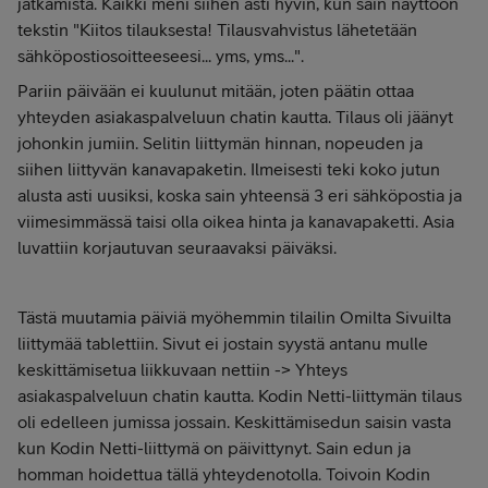
jatkamista. Kaikki meni siihen asti hyvin, kun sain näyttöön
tekstin "Kiitos tilauksesta! Tilausvahvistus lähetetään
sähköpostiosoitteeseesi... yms, yms...".
Pariin päivään ei kuulunut mitään, joten päätin ottaa
yhteyden asiakaspalveluun chatin kautta. Tilaus oli jäänyt
johonkin jumiin. Selitin liittymän hinnan, nopeuden ja
siihen liittyvän kanavapaketin. Ilmeisesti teki koko jutun
alusta asti uusiksi, koska sain yhteensä 3 eri sähköpostia ja
viimesimmässä taisi olla oikea hinta ja kanavapaketti. Asia
luvattiin korjautuvan seuraavaksi päiväksi.
Tästä muutamia päiviä myöhemmin tilailin Omilta Sivuilta
liittymää tablettiin. Sivut ei jostain syystä antanu mulle
keskittämisetua liikkuvaan nettiin -> Yhteys
asiakaspalveluun chatin kautta. Kodin Netti-liittymän tilaus
oli edelleen jumissa jossain. Keskittämisedun saisin vasta
kun Kodin Netti-liittymä on päivittynyt. Sain edun ja
homman hoidettua tällä yhteydenotolla. Toivoin Kodin