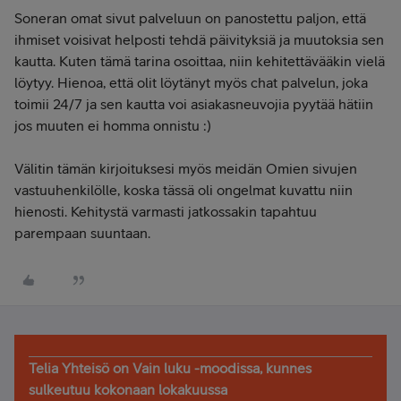
Soneran omat sivut palveluun on panostettu paljon, että
ihmiset voisivat helposti tehdä päivityksiä ja muutoksia sen
kautta. Kuten tämä tarina osoittaa, niin kehitettävääkin vielä
löytyy. Hienoa, että olit löytänyt myös chat palvelun, joka
toimii 24/7 ja sen kautta voi asiakasneuvojia pyytää hätiin
jos muuten ei homma onnistu :)
Välitin tämän kirjoituksesi myös meidän Omien sivujen
vastuuhenkilölle, koska tässä oli ongelmat kuvattu niin
hienosti. Kehitystä varmasti jatkossakin tapahtuu
parempaan suuntaan.
Telia Yhteisö on Vain luku -moodissa, kunnes
sulkeutuu kokonaan lokakuussa