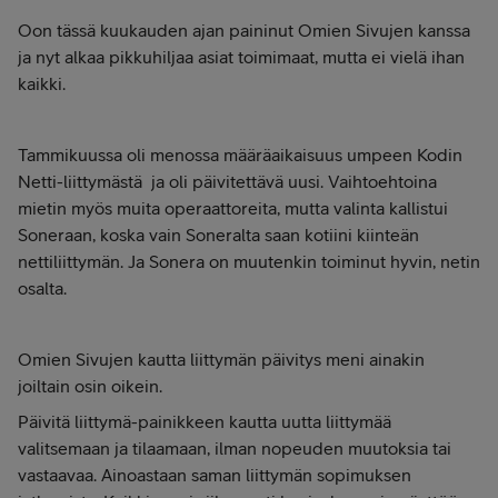
Oon tässä kuukauden ajan paininut Omien Sivujen kanssa
ja nyt alkaa pikkuhiljaa asiat toimimaat, mutta ei vielä ihan
kaikki.
Tammikuussa oli menossa määräaikaisuus umpeen Kodin
Netti-liittymästä ja oli päivitettävä uusi. Vaihtoehtoina
mietin myös muita operaattoreita, mutta valinta kallistui
Soneraan, koska vain Soneralta saan kotiini kiinteän
nettiliittymän. Ja Sonera on muutenkin toiminut hyvin, netin
osalta.
Omien Sivujen kautta liittymän päivitys meni ainakin
joiltain osin oikein.
Päivitä liittymä-painikkeen kautta uutta liittymää
valitsemaan ja tilaamaan, ilman nopeuden muutoksia tai
vastaavaa. Ainoastaan saman liittymän sopimuksen