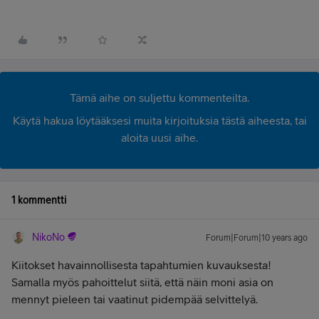
Tämä aihe on suljettu kommenteilta.
Käytä hakua löytääksesi muita kirjoituksia tästä aiheesta, tai
aloita uusi aihe.
1 kommentti
NikoNo
Forum|Forum|10 years ago
Kiitokset havainnollisesta tapahtumien kuvauksesta!
Samalla myös pahoittelut siitä, että näin moni asia on
mennyt pieleen tai vaatinut pidempää selvittelyä.