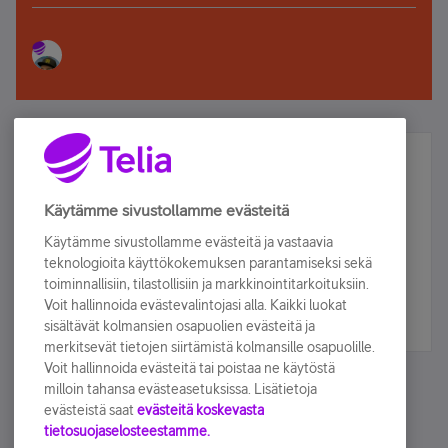
Älä jää paitsi – osallistu ja voita!
Tilaa Telian uutiskirje ja olet mukana arvonnassa.
Käytämme sivustollamme evästeitä
Samalla saat parhaat asiakasedut suoraan
Käytämme sivustollamme evästeitä ja vastaavia
sähköpostiisi.
teknologioita käyttökokemuksen parantamiseksi sekä
toiminnallisiin, tilastollisiin ja markkinointitarkoituksiin.
Voit hallinnoida evästevalintojasi alla. Kaikki luokat
Tilaa nyt
sisältävät kolmansien osapuolien evästeitä ja
merkitsevät tietojen siirtämistä kolmansille osapuolille.
Voit hallinnoida evästeitä tai poistaa ne käytöstä
milloin tahansa evästeasetuksissa. Lisätietoja
evästeistä saat
evästeitä koskevasta
tietosuojaselosteestamme.