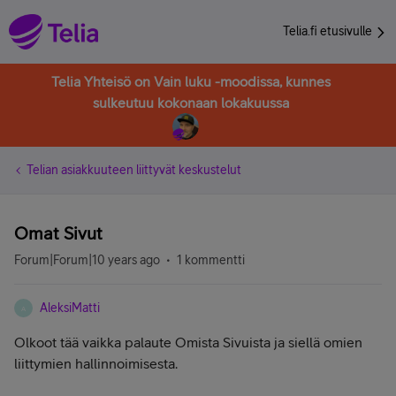
Telia.fi etusivulle
Telia Yhteisö on Vain luku -moodissa, kunnes
sulkeutuu kokonaan lokakuussa
Telian asiakkuuteen liittyvät keskustelut
Omat Sivut
Forum|Forum|10 years ago
1 kommentti
AleksiMatti
A
Olkoot tää vaikka palaute Omista Sivuista ja siellä omien
liittymien hallinnoimisesta.