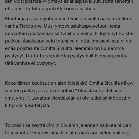
sen voisi poistaa -> yhteys asiakaspalveluun, josta sanottiin
että uusi Tietoturvapaketti korvaa vanhan.
Muutama päivä myöhemmin Omilla Sivuilla näkyi edelleen
vanha Tietoturva. Uusi yhteys asiakaspalveluun, josta
neuvottiin poistamaan se Omilta Sivuilta. Ei löytynyt Poista-
palkkia. Asiakaspalvelu totesi vain, että ilmeisesti sitä ei voi
enää poistaa ite Omilta Sivuilta, aiemmin on kuulemma
pystynyt. Uutta Turvapakettia pystyy hallitsemaan, mutta
tätä vanhaa ei pystynyt.
Koko tämän kuukauden ajan (vieläkin) Omilla Sivuilla näkyy
sininen palkki jossa lukee jotain "Tilaustasi käsitellään...
yms, yms...". Luvattua viestiäkään ei ole tullut sähköpostiin
liittymän käsittelystä.
Toivoisin selkeyttä Omiin Sivuihin ja ennen kaikkea niiden
toimivuutta! Ei tarvis aina kiusata asiakaspalvelun väkeä ;)