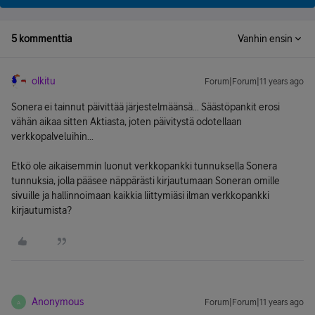
5 kommenttia
Vanhin ensin
olkitu
Forum|Forum|11 years ago
Sonera ei tainnut päivittää järjestelmäänsä... Säästöpankit erosi
vähän aikaa sitten Aktiasta, joten päivitystä odotellaan
verkkopalveluihin...
Etkö ole aikaisemmin luonut verkkopankki tunnuksella Sonera
tunnuksia, jolla pääsee näppärästi kirjautumaan Soneran omille
sivuille ja hallinnoimaan kaikkia liittymiäsi ilman verkkopankki
kirjautumista?
Anonymous
Forum|Forum|11 years ago
A