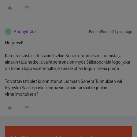
Anonymous
Forum|Forum|11 years ago
A
Hei jenvil!
Kiitos viestistäsi. Testasin itsekin Sonera Tunnuksen luomista ja
ainakin tällä hetkellä vaihtoehtona on myös Säästöpankin logo, joka
on toinen logo vasemmalta ja kuvaakohan logo vihreää puuta.
Toivottavasti olet jo onnistunut luomaan Sonera Tunnuksen vai
löytyykö Säästöpankin logoa vieläkään tai saatko jonkin
virheilmoituksen?