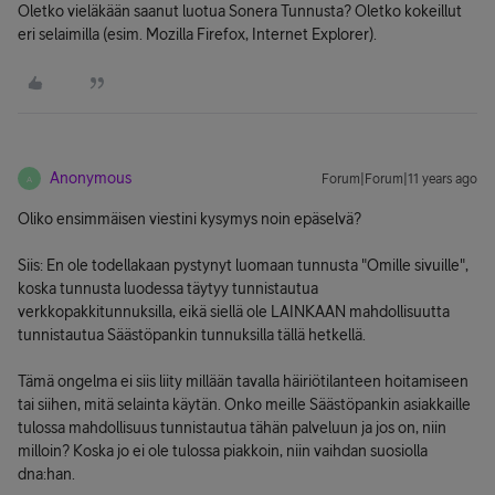
Oletko vieläkään saanut luotua Sonera Tunnusta? Oletko kokeillut
eri selaimilla (esim. Mozilla Firefox, Internet Explorer).
Anonymous
Forum|Forum|11 years ago
A
Oliko ensimmäisen viestini kysymys noin epäselvä?
Siis: En ole todellakaan pystynyt luomaan tunnusta "Omille sivuille",
koska tunnusta luodessa täytyy tunnistautua
verkkopakkitunnuksilla, eikä siellä ole LAINKAAN mahdollisuutta
tunnistautua Säästöpankin tunnuksilla tällä hetkellä.
Tämä ongelma ei siis liity millään tavalla häiriötilanteen hoitamiseen
tai siihen, mitä selainta käytän. Onko meille Säästöpankin asiakkaille
tulossa mahdollisuus tunnistautua tähän palveluun ja jos on, niin
milloin? Koska jo ei ole tulossa piakkoin, niin vaihdan suosiolla
dna:han.