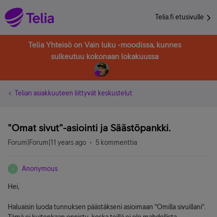
Telia.fi etusivulle
Telia Yhteisö on Vain luku -moodissa, kunnes
sulkeutuu kokonaan lokakuussa
Telian asiakkuuteen liittyvät keskustelut
"Omat sivut"-asiointi ja Säästöpankki.
Forum|Forum|11 years ago
5 kommenttia
Anonymous
A
Hei,
Haluaisin luoda tunnuksen päästäkseni asioimaan "Omilla sivuillani".