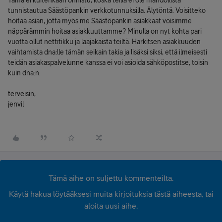
Tämä ei kuitenkaan onnistu, koska teillä ei ole mahdollista
tunnistautua Säästöpankin verkkotunnuksilla. Älytöntä. Voisitteko
hoitaa asian, jotta myös me Säästöpankin asiakkaat voisimme
näppärämmin hoitaa asiakkuuttamme? Minulla on nyt kohta pari
vuotta ollut nettitikku ja laajakaista teiltä. Harkitsen asiakkuuden
vaihtamista dna:lle tämän seikain takia ja lisäksi siksi, että ilmeisesti
teidän asiakaspalvelunne kanssa ei voi asioida sähköpostitse, toisin
kuin dna:n.
terveisin,
jenvil
Tämä aihe on suljettu kommenteilta.
Käytä hakua löytääksesi muita kirjoituksia tästä aiheesta, tai
aloita uusi aihe.