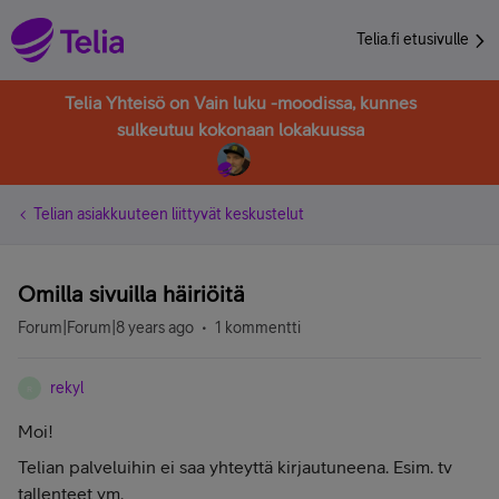
Telia.fi etusivulle
Telia Yhteisö on Vain luku -moodissa, kunnes
sulkeutuu kokonaan lokakuussa
Telian asiakkuuteen liittyvät keskustelut
Omilla sivuilla häiriöitä
Forum|Forum|8 years ago
1 kommentti
rekyl
R
Moi!
Telian palveluihin ei saa yhteyttä kirjautuneena. Esim. tv
tallenteet ym.