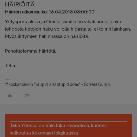
HÄIRIÖITÄ
Häiriön alkamisaika:
16.04.2018 08:00:00
Yritysportaalissa ja Omilla sivuilla on vikatilanne, jonka
johdosta tietojen haku voi olla hidasta tai ei toimii lainkaan.
Myös liittymien hallinnassa on häiriöitä.
Pahoittelemme häiriötä.
Telia
#koskamävoin "Stupid is as stupid does" - Forrest Gump
Telia Yhteisö on Vain luku -moodissa, kunnes
sulkeutuu kokonaan lokakuussa