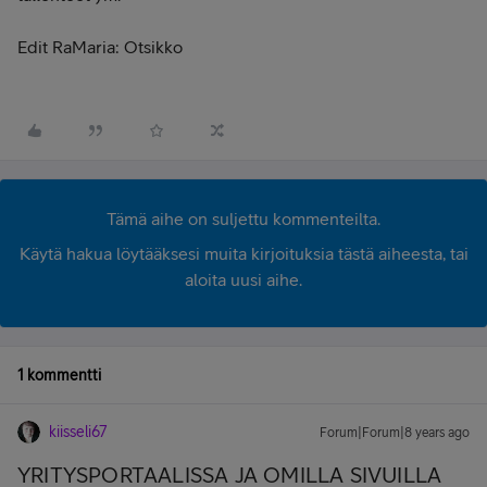
Edit RaMaria: Otsikko
Tämä aihe on suljettu kommenteilta.
Käytä hakua löytääksesi muita kirjoituksia tästä aiheesta, tai
aloita uusi aihe.
1 kommentti
kiisseli67
Forum|Forum|8 years ago
YRITYSPORTAALISSA JA OMILLA SIVUILLA