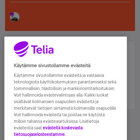
Älä jää paitsi – osallistu ja voita!
Tilaa Telian uutiskirje ja olet mukana arvonnassa.
Käytämme sivustollamme evästeitä
Samalla saat parhaat asiakasedut suoraan
Käytämme sivustollamme evästeitä ja vastaavia
sähköpostiisi.
teknologioita käyttökokemuksen parantamiseksi sekä
toiminnallisiin, tilastollisiin ja markkinointitarkoituksiin.
Voit hallinnoida evästevalintojasi alla. Kaikki luokat
Tilaa nyt
sisältävät kolmansien osapuolien evästeitä ja
merkitsevät tietojen siirtämistä kolmansille osapuolille.
Voit hallinnoida evästeitä tai poistaa ne käytöstä
milloin tahansa evästeasetuksissa. Lisätietoja
evästeistä saat
evästeitä koskevasta
tietosuojaselosteestamme.