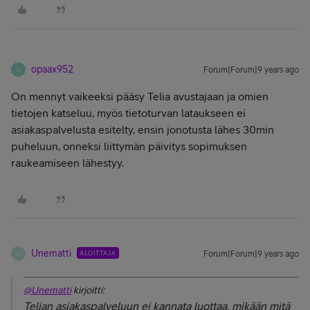
opaax952
Forum|Forum|9 years ago
O
On mennyt vaikeeksi pääsy Telia avustajaan ja omien
tietojen katseluu, myös tietoturvan lataukseen ei
asiakaspalvelusta esitelty, ensin jonotusta lähes 30min
puheluun, onneksi liittymän päivitys sopimuksen
raukeamiseen lähestyy.
Unematti
ALOITTAJA
Forum|Forum|9 years ago
U
@Unematti
kirjoitti:
Telian asiakaspalveluun ei kannata luottaa, mikään mitä