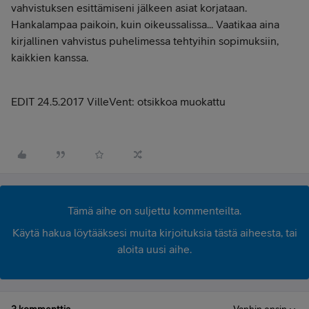
vahvistuksen esittämiseni jälkeen asiat korjataan.
Hankalampaa paikoin, kuin oikeussalissa... Vaatikaa aina
kirjallinen vahvistus puhelimessa tehtyihin sopimuksiin,
kaikkien kanssa.
EDIT 24.5.2017 VilleVent: otsikkoa muokattu
Tämä aihe on suljettu kommenteilta.
Käytä hakua löytääksesi muita kirjoituksia tästä aiheesta, tai
aloita uusi aihe.