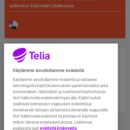
sulkeutuu kokonaan lokakuussa
Älä jää paitsi – osallistu ja voita!
Tilaa Telian uutiskirje ja olet mukana arvonnassa.
Käytämme sivustollamme evästeitä
Samalla saat parhaat asiakasedut suoraan
Käytämme sivustollamme evästeitä ja vastaavia
sähköpostiisi.
teknologioita käyttökokemuksen parantamiseksi sekä
toiminnallisiin, tilastollisiin ja markkinointitarkoituksiin.
Voit hallinnoida evästevalintojasi alla. Kaikki luokat
Tilaa nyt
sisältävät kolmansien osapuolien evästeitä ja
merkitsevät tietojen siirtämistä kolmansille osapuolille.
Voit hallinnoida evästeitä tai poistaa ne käytöstä
milloin tahansa evästeasetuksissa. Lisätietoja
evästeistä saat
evästeitä koskevasta