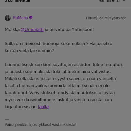
3 kommenttia
Vanhin ensin
RaMaria
Forum|Forum|9 years ago
Moikka
@Unematti
ja tervetuloa Yhteisöön!
Sulla on ilmeisesti huonoja kokemuksia ? Haluaisitko
kertoa vielä tarkemmin?
Luonnollisesti kaikkien sovittujen asioiden tulee toteutua,
ja uusista sopimuksista toki lähteekin aina vahvistus.
Mikäli sellaista ei jostain syystä saavu, on näin yleisellä
tasolla hieman vaikea arvioida että miksi näin ei ole
tapahtunut. Vahvistukset tehdyistä muutoksista löytää
myös verkkosivuiltamme laskut ja viesti -osiosta, kun
kirjautuu sisään
täällä
.
Paina peukkua jos tykkäsit vastauksesta!