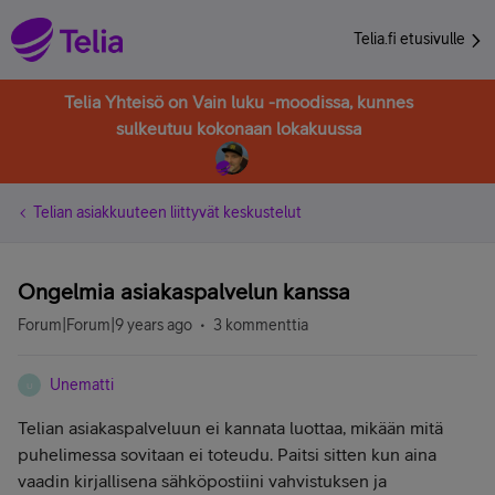
Telia.fi etusivulle
Telia Yhteisö on Vain luku -moodissa, kunnes
sulkeutuu kokonaan lokakuussa
Telian asiakkuuteen liittyvät keskustelut
Ongelmia asiakaspalvelun kanssa
Forum|Forum|9 years ago
3 kommenttia
Unematti
U
Telian asiakaspalveluun ei kannata luottaa, mikään mitä
puhelimessa sovitaan ei toteudu. Paitsi sitten kun aina
vaadin kirjallisena sähköpostiini vahvistuksen ja