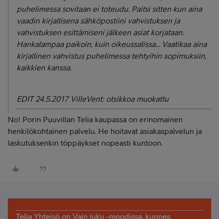
puhelimessa sovitaan ei toteudu. Paitsi sitten kun aina
vaadin kirjallisena sähköpostiini vahvistuksen ja
vahvistuksen esittämiseni jälkeen asiat korjataan.
Hankalampaa paikoin, kuin oikeussalissa... Vaatikaa aina
kirjallinen vahvistus puhelimessa tehtyihin sopimuksiin,
kaikkien kanssa.
EDIT 24.5.2017 VilleVent: otsikkoa muokattu
No! Porin Puuvillan Telia kaupassa on erinomainen
henkilökohtainen palvelu. He hoitavat asiakaspalvelun ja
laskutuksenkin töppäykset nopeasti kuntoon.
Telia Yhteisö on Vain luku -moodissa, kunnes