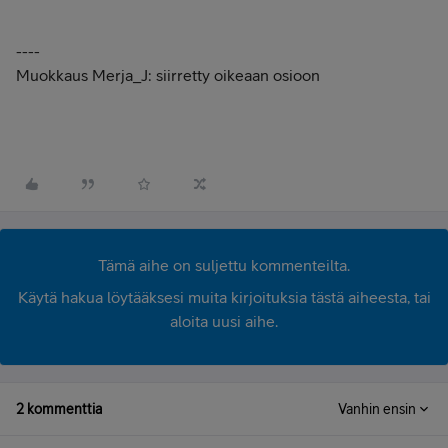
----
Muokkaus Merja_J: siirretty oikeaan osioon
Tämä aihe on suljettu kommenteilta.
Käytä hakua löytääksesi muita kirjoituksia tästä aiheesta, tai
aloita uusi aihe.
2 kommenttia
Vanhin ensin