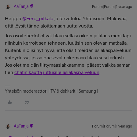
AaTanja
Forum|Forum|1 year ago
Heippa ​
@Eero_pitkala
ja tervetuloa Yhteisöön! Mukavaa,
että löysit tänne aloittamaan uutta vuotta.
Jos osoitetiedot olivat tilauksellasi oikein ja tilaus meni läpi
niinkuin kerroit sen tehneen, luulisin sen olevan matkalla.
Kuitenkin olisi nyt hyvä, että olisit meidän asiakaspalveluun
yhteydessä, jossa pääsevät näkemään tilauksesi tarkasti.
Jos olet meidän liittymäasiakkaamme, pääset vaikka saman
tien
chatin kautta juttusille asiakaspalveluun
.
Yhteisön moderaattori | TV & dekkarit | Samsung |
AaTanja
Forum|Forum|1 year ago