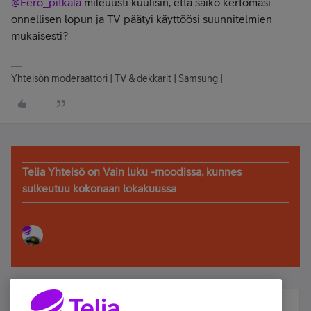
@Eero_pitkala
mileuusti kuulisin, että saiko kertomasi
onnellisen lopun ja TV päätyi käyttöösi suunnitelmien
mukaisesti?
Yhteisön moderaattori | TV & dekkarit | Samsung |
Telia Yhteisö on Vain luku -moodissa, kunnes
sulkeutuu kokonaan lokakuussa