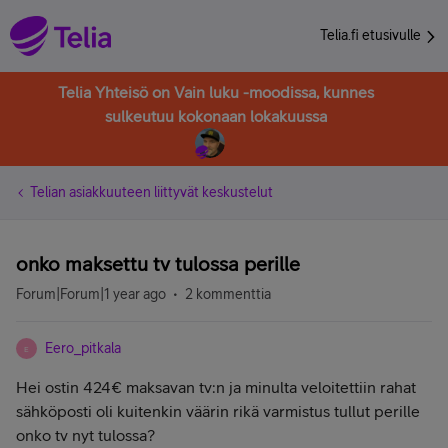
Telia.fi etusivulle
Telia Yhteisö on Vain luku -moodissa, kunnes
sulkeutuu kokonaan lokakuussa
Telian asiakkuuteen liittyvät keskustelut
onko maksettu tv tulossa perille
Forum|Forum|1 year ago
2 kommenttia
Eero_pitkala
E
Hei ostin 424€ maksavan tv:n ja minulta veloitettiin rahat
sähköposti oli kuitenkin väärin rikä varmistus tullut perille
onko tv nyt tulossa?