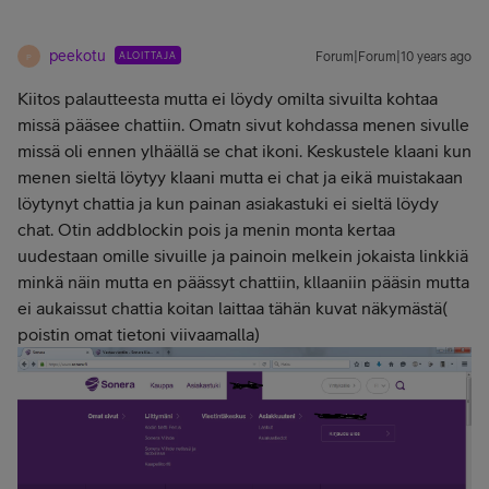
peekotu
ALOITTAJA
Forum|Forum|10 years ago
P
Kiitos palautteesta mutta ei löydy omilta sivuilta kohtaa
missä pääsee chattiin. Omatn sivut kohdassa menen sivulle
missä oli ennen ylhäällä se chat ikoni. Keskustele klaani kun
menen sieltä löytyy klaani mutta ei chat ja eikä muistakaan
löytynyt chattia ja kun painan asiakastuki ei sieltä löydy
chat. Otin addblockin pois ja menin monta kertaa
uudestaan omille sivuille ja painoin melkein jokaista linkkiä
minkä näin mutta en päässyt chattiin, kllaaniin pääsin mutta
ei aukaissut chattia koitan laittaa tähän kuvat näkymästä(
poistin omat tietoni viivaamalla)