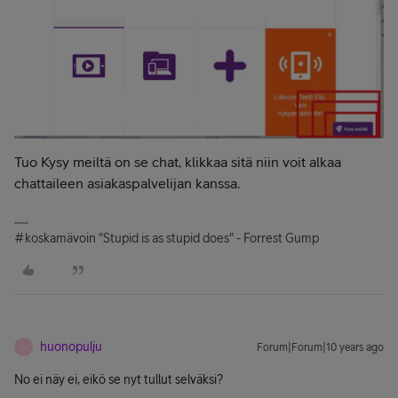
Tuo Kysy meiltä on se chat, klikkaa sitä niin voit alkaa
chattaileen asiakaspalvelijan kanssa.
#koskamävoin "Stupid is as stupid does" - Forrest Gump
huonopulju
Forum|Forum|10 years ago
H
No ei näy ei, eikö se nyt tullut selväksi?