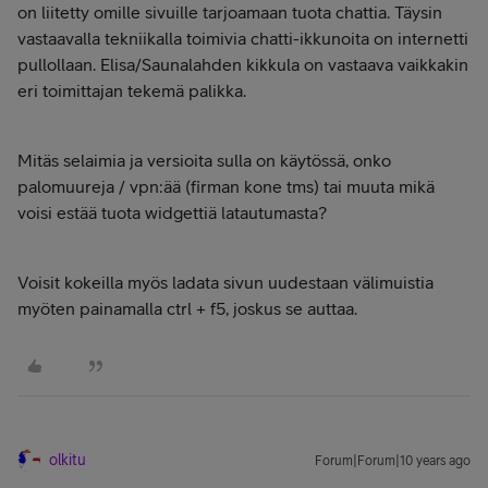
on liitetty omille sivuille tarjoamaan tuota chattia. Täysin
vastaavalla tekniikalla toimivia chatti-ikkunoita on internetti
pullollaan. Elisa/Saunalahden kikkula on vastaava vaikkakin
eri toimittajan tekemä palikka.
Mitäs selaimia ja versioita sulla on käytössä, onko
palomuureja / vpn:ää (firman kone tms) tai muuta mikä
voisi estää tuota widgettiä latautumasta?
Voisit kokeilla myös ladata sivun uudestaan välimuistia
myöten painamalla ctrl + f5, joskus se auttaa.
olkitu
Forum|Forum|10 years ago