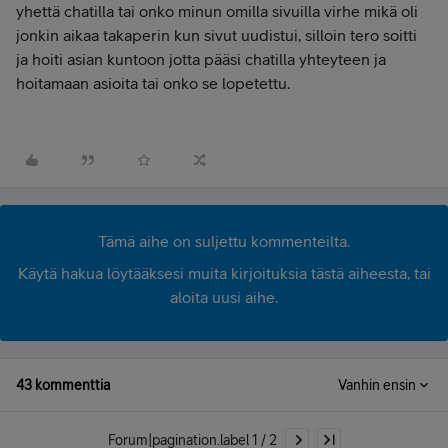
yhettä chatilla tai onko minun omilla sivuilla virhe mikä oli
jonkin aikaa takaperin kun sivut uudistui, silloin tero soitti
ja hoiti asian kuntoon jotta pääsi chatilla yhteyteen ja
hoitamaan asioita tai onko se lopetettu.
Tämä aihe on suljettu kommenteilta.
Käytä hakua löytääksesi muita kirjoituksia tästä aiheesta, tai
aloita uusi aihe.
43 kommenttia
Vanhin ensin
Forum|pagination.label 1 / 2