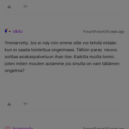
olkitu
Forum|Forum|10 years ago
Ymmärretty. Jos ei näy niin emme sille voi tehdä mitään
kun ei saada toistettua ongelmaasi. Tällöin paras neuvo
soittaa asiakaspalveluun ihan itse. Kaikilla muilla toimii,
joten miten muuten autamme jos sinulla on vain tälläinen
ongelma?
huonopulju
H