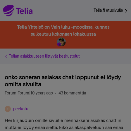
Telia.fi etusivulle
Telia Yhteisö on Vain luku -moodissa, kunnes
sulkeutuu kokonaan lokakuussa
Telian asiakkuuteen liittyvät keskustelut
onko soneran asiakas chat loppunut ei löydy
omilta sivuilta
Forum|Forum|10 years ago
43 kommenttia
peekotu
P
Hei kirjauduin omille sivuille mennäkseni asiakas chattiin
mutta ei löydy enää sieltä. Eikö asiakaspalveluun saa enää