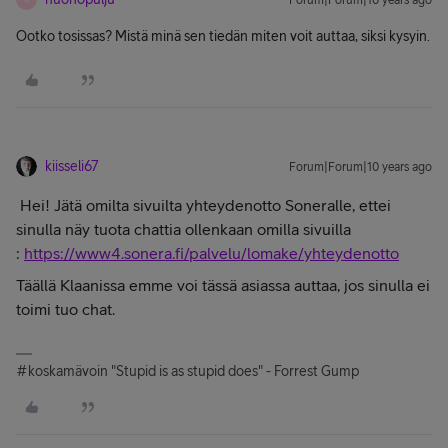
Forum|Forum|10 years ago
Ootko tosissas? Mistä minä sen tiedän miten voit auttaa, siksi kysyin.
kiisseli67
Forum|Forum|10 years ago
Hei! Jätä omilta sivuilta yhteydenotto Soneralle, ettei
sinulla näy tuota chattia ollenkaan omilla sivuilla
:
https://www4.sonera.fi/palvelu/lomake/yhteydenotto
Täällä Klaanissa emme voi tässä asiassa auttaa, jos sinulla ei
toimi tuo chat.
#koskamävoin "Stupid is as stupid does" - Forrest Gump