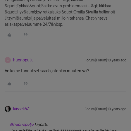
&quot;Tykkää&quot;Saitko avun probleemaasi --&gt; klikkaa
&quot;Hyv&auml;ksy ratkaisuksi&quot;Omilla Sivuilla hallinnoit
liittymi&auml;si ja palveluitasi milloin tahansa. Chat-yhteys
asiakaspalveluumme 24/7&nbsp;
huonopulju
Forum|Forum|10 years ago
H
Voiko ne tunnukset saada jotenkin muuten vai?
kiisseli67
Forum|Forum|10 years ago
@huonopulju
kirjoitti: