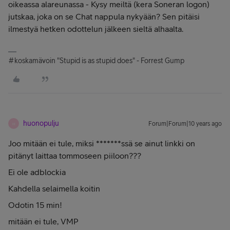
oikeassa alareunassa - Kysy meiltä (kera Soneran logon)
jutskaa, joka on se Chat nappula nykyään? Sen pitäisi
ilmestyä hetken odottelun jälkeen sieltä alhaalta.
#koskamävoin "Stupid is as stupid does" - Forrest Gump
huonopulju
Forum|Forum|10 years ago
H
Joo mitään ei tule, miksi *******ssä se ainut linkki on
pitänyt laittaa tommoseen piiloon???
Ei ole adblockia
Kahdella selaimella koitin
Odotin 15 min!
mitään ei tule, VMP