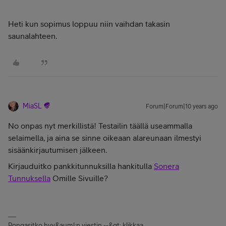
Heti kun sopimus loppuu niin vaihdan takasin
saunalahteen.
MiaSL
Forum|Forum|10 years ago
No onpas nyt merkillistä! Testailin täällä useammalla
selaimella, ja aina se sinne oikeaan alareunaan ilmestyi
sisäänkirjautumisen jälkeen.
Kirjauduitko pankkitunnuksilla hankitulla
Sonera
Tunnuksella
Omille Sivuille?
Pongasitko hyv&auml;n viestin --&gt; klikkaa