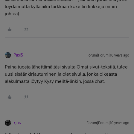
löydä mutta kyllä aika tarkkaan kokeilin linkkejä mihin
johtaa)
PasiS
Forum|Forum|10 years ago
Paina tuosta lähettämältäsi sivulta Omat sivut-tekstiä, tulee
uusi sisäänkirjautuminen ja olet sivulla, jonka oikeasta
alakulmasta löytyy Kysy meiltä-linkin, jossa chat.
kjns
Forum|Forum|10 years ago