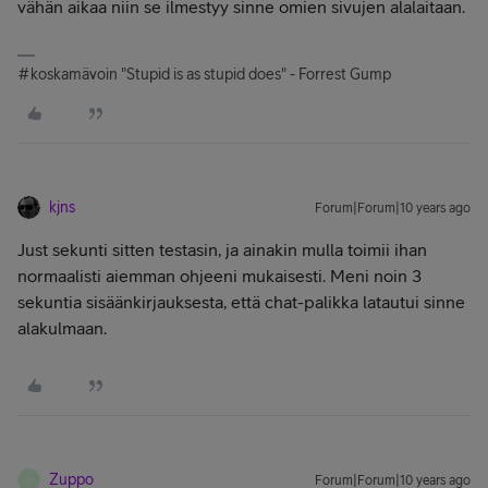
vähän aikaa niin se ilmestyy sinne omien sivujen alalaitaan.
#koskamävoin "Stupid is as stupid does" - Forrest Gump
kjns
Forum|Forum|10 years ago
Just sekunti sitten testasin, ja ainakin mulla toimii ihan
normaalisti aiemman ohjeeni mukaisesti. Meni noin 3
sekuntia sisäänkirjauksesta, että chat-palikka latautui sinne
alakulmaan.
Zuppo
Forum|Forum|10 years ago
Z