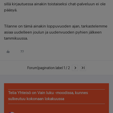
sillä kirjautuessa ainakin toistaiseksi chat-palveluun ei ole
pääsyä.
Tilanne on tämä ainakin loppuvuoden ajan, tarkastelemme
asiaa uudelleen joulun ja uudenvuoden pyhien jälkeen
tammikuussa.
Forum|pagination.label 1 / 2
Telia Yhteisö on Vain luku -moodissa, kunnes
sulkeutuu kokonaan lokakuussa