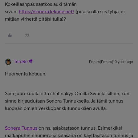
Kokeillaanpas saatkos auki tämän
sivun:
https://sonera.lekane.net/
(pitäisi olla siis tyhjä, ei
mitään virhettä pitäisi tulla)?
TeroRe
Forum|Forum|10 years ago
Huomenta ketjuun,
Sain juuri kuulla että chat näkyy Omilla Sivuilla silloin, kun
sinne kirjaudutaan Sonera Tunnuksella. Ja tämä tunnus
luodaan omien verkkopankkitunnuksien avulla.
Sonera Tunnus
on ns. asiakastason tunnus. Esimerkiksi
matkapuhelinnumero ja salasana on käyttäjätason tunnus ja