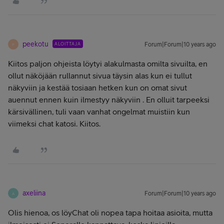
peekotu
ALOITTAJA
Forum|Forum|10 years ago
P
Kiitos paljon ohjeista löytyi alakulmasta omilta sivuilta, en
ollut näköjään rullannut sivua täysin alas kun ei tullut
näkyviin ja kestää tosiaan hetken kun on omat sivut
auennut ennen kuin ilmestyy näkyviin . En olluit tarpeeksi
kärsivällinen, tuli vaan vanhat ongelmat muistiin kun
viimeksi chat katosi. Kiitos.
axeliina
Forum|Forum|10 years ago
A
Olis hienoa, os löyChat oli nopea tapa hoitaa asioita, mutta