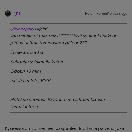
kjns
Forum|Forum|10 years ago
@huonopulju
kirjoitti:
Joo mitään ei tule, miksi *******ssä se ainut linkki on
pitänyt laittaa tommoseen piiloon???
Ei ole adblockia
Kahdella selaimella koitin
Odotin 15 min!
mitään ei tule, VMP
Heti kun sopimus loppuu niin vaihdan takasin
saunalahteen.
Kyseessä on kolmennen osapuolen tuottama palvelu, joka