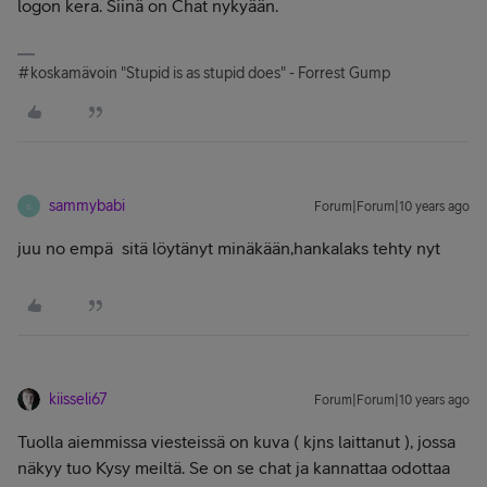
logon kera. Siinä on Chat nykyään.
#koskamävoin "Stupid is as stupid does" - Forrest Gump
sammybabi
Forum|Forum|10 years ago
S
juu no empä sitä löytänyt minäkään,hankalaks tehty nyt
kiisseli67
Forum|Forum|10 years ago
Tuolla aiemmissa viesteissä on kuva ( kjns laittanut ), jossa
näkyy tuo Kysy meiltä. Se on se chat ja kannattaa odottaa