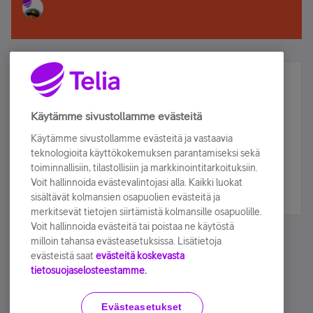
Älä jää paitsi – osallistu ja voita!
Tilaa Telian uutiskirje ja olet mukana arvonnassa.
Käytämme sivustollamme evästeitä
Samalla saat parhaat asiakasedut suoraan
Käytämme sivustollamme evästeitä ja vastaavia
sähköpostiisi.
teknologioita käyttökokemuksen parantamiseksi sekä
toiminnallisiin, tilastollisiin ja markkinointitarkoituksiin.
Voit hallinnoida evästevalintojasi alla. Kaikki luokat
Tilaa nyt
sisältävät kolmansien osapuolien evästeitä ja
merkitsevät tietojen siirtämistä kolmansille osapuolille.
Voit hallinnoida evästeitä tai poistaa ne käytöstä
milloin tahansa evästeasetuksissa. Lisätietoja
evästeistä saat
evästeitä koskevasta
tietosuojaselosteestamme.
Käyttöehdot
Accessibility statement
Evästeasetukset