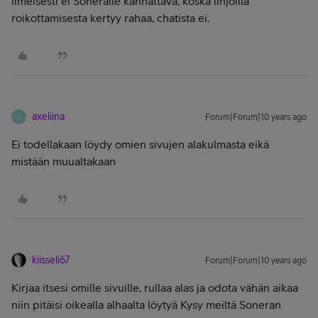
ilmeisesti ei Soneralle kannattava, koska linjoilla
roikottamisesta kertyy rahaa, chatista ei.
axeliina
Forum|Forum|10 years ago
A
Ei todellakaan löydy omien sivujen alakulmasta eikä
mistään muualtakaan
kiisseli67
Forum|Forum|10 years ago
Kirjaa itsesi omille sivuille, rullaa alas ja odota vähän aikaa
niin pitäisi oikealla alhaalta löytyä Kysy meiltä Soneran