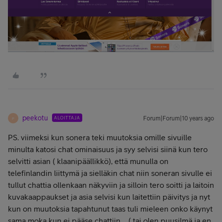
peekotu
ALOITTAJA
Forum|Forum|10 years ago
P
PS. viimeksi kun sonera teki muutoksia omille sivuille
minulta katosi chat ominaisuus ja syy selvisi siinä kun tero
selvitti asian ( klaanipäällikkö), että munulla on
telefinlandin liittymä ja sielläkin chat niin soneran sivulle ei
tullut chattia ollenkaan näkyviin ja silloin tero soitti ja laitoin
kuvakaappaukset ja asia selvisi kun laitettiin päivitys ja nyt
kun on muutoksia tapahtunut taas tuli mieleen onko käynyt
sama moka kun ei pääse chattiin ( tai olen puusilmä ja en