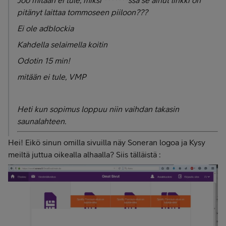
Joo mitään ei tule, miksi *******ssä se ainut linkki on
pitänyt laittaa tommoseen piiloon???
Ei ole adblockia
Kahdella selaimella koitin
Odotin 15 min!
mitään ei tule, VMP
Heti kun sopimus loppuu niin vaihdan takasin
saunalahteen.
Hei! Eikö sinun omilla sivuilla näy Soneran logoa ja Kysy
meiltä juttua oikealla alhaalla? Siis tälläistä :