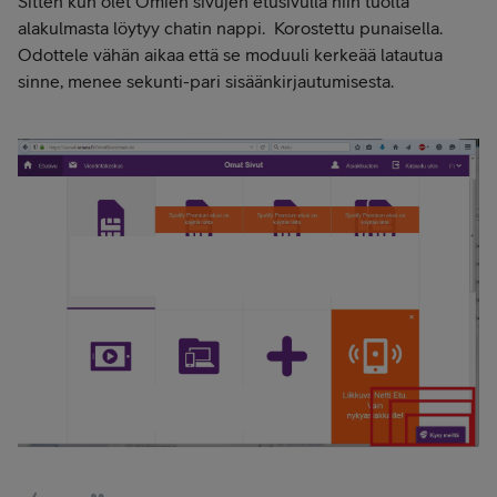
Sitten kun olet Omien sivujen etusivulla niin tuolta
alakulmasta löytyy chatin nappi. Korostettu punaisella.
Odottele vähän aikaa että se moduuli kerkeää latautua
sinne, menee sekunti-pari sisäänkirjautumisesta.